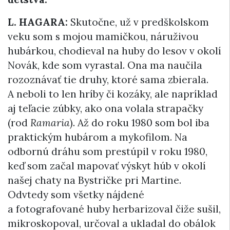
L. HAGARA:
Skutočne, už v predškolskom
veku som s mojou mamičkou, náruživou
hubárkou, chodieval na huby do lesov v okolí
Novák, kde som vyrastal. Ona ma naučila
rozoznávať tie druhy, ktoré sama zbierala.
A neboli to len hríby či kozáky, ale napríklad
aj teľacie zúbky, ako ona volala strapačky
(rod
Ramaria
). Až do roku 1980 som bol iba
praktickým hubárom a mykofilom. Na
odbornú dráhu som prestúpil v roku 1980,
keď som začal mapovať výskyt húb v okolí
našej chaty na Bystričke pri Martine.
Odvtedy som všetky nájdené
a fotografované huby herbarizoval čiže sušil,
mikroskopoval, určoval a ukladal do obálok