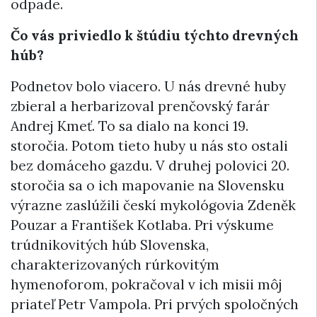
odpade.
Čo vás priviedlo k štúdiu týchto drevných
húb?
Podnetov bolo viacero. U nás drevné huby
zbieral a herbarizoval prenčovský farár
Andrej Kmeť. To sa dialo na konci 19.
storočia. Potom tieto huby u nás sto ostali
bez domáceho gazdu. V druhej polovici 20.
storočia sa o ich mapovanie na Slovensku
výrazne zaslúžili českí mykológovia Zdeněk
Pouzar a František Kotlaba. Pri výskume
trúdnikovitých húb Slovenska,
charakterizovaných rúrkovitým
hymenoforom, pokračoval v ich misii môj
priateľ Petr Vampola. Pri prvých spoločných