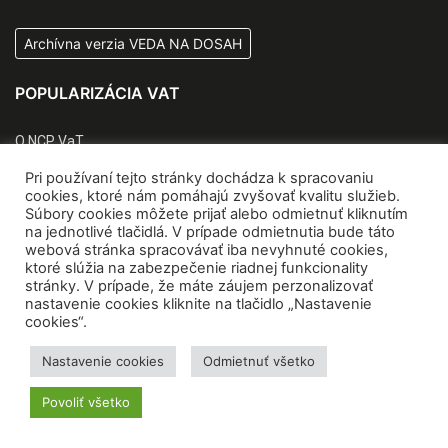
Archívna verzia VEDA NA DOSAH
POPULARIZÁCIA VAT
O NCP VaT
Kontakty
Pri používaní tejto stránky dochádza k spracovaniu
Zážitkové centrá vedy
cookies, ktoré nám pomáhajú zvyšovať kvalitu služieb.
Súbory cookies môžete prijať alebo odmietnuť kliknutím
Quark
na jednotlivé tlačidlá. V prípade odmietnutia bude táto
SK CRIS
webová stránka spracovávať iba nevyhnuté cookies,
ktoré slúžia na zabezpečenie riadnej funkcionality
CIP VVI
stránky. V prípade, že máte záujem perzonalizovať
Koncepčné materiály
nastavenie cookies kliknite na tlačidlo „Nastavenie
cookies“.
PODUJATIA NCP VAT
Nastavenie cookies
Odmietnuť všetko
Veda v CENTRE
Povoliť všetko
Vedecká cukráreň
Festival vedeckých filmov