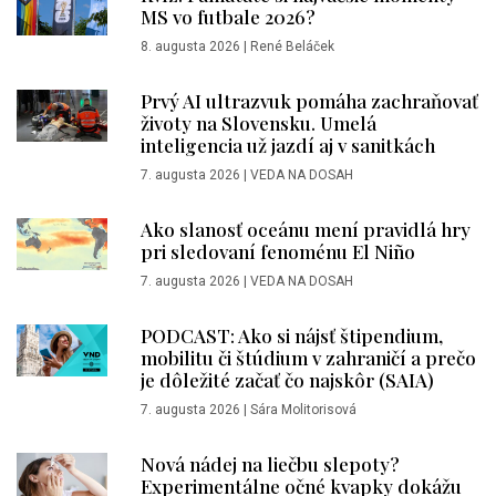
MS vo futbale 2026?
8. augusta 2026
|
René Beláček
Prvý AI ultrazvuk pomáha zachraňovať
životy na Slovensku. Umelá
inteligencia už jazdí aj v sanitkách
7. augusta 2026
|
VEDA NA DOSAH
Ako slanosť oceánu mení pravidlá hry
pri sledovaní fenoménu El Niño
7. augusta 2026
|
VEDA NA DOSAH
PODCAST: Ako si nájsť štipendium,
mobilitu či štúdium v zahraničí a prečo
je dôležité začať čo najskôr (SAIA)
7. augusta 2026
|
Sára Molitorisová
Nová nádej na liečbu slepoty?
Experimentálne očné kvapky dokážu