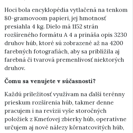
Hoci bola encyklopédia vytlačená na tenkom
80-gramovoom papieri, jej hmotnosť
presiahla 4 kg. Dielo má 1152 strán
rozšíreného formátu A 4 a prináša opis 3230
druhov húb, ktoré sú zobrazené až na 4200
farebných fotografiách, aby sa priblížila aj
farebná či tvarová premenlivosť niektorých
druhov.
Čomu sa venujete v súčasnosti?
Každú príležitosť využívam na ďalší terénny
prieskum rozšírenia húb, takmer denne
pracujem i na revízii vyše storočných
položiek z Kmeťovej zbierky húb, operatívne
určujem aj nové nálezy kôrnatcovitých húb,