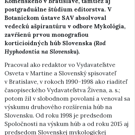
Komenského v Bratislave, tamtiež aj
postgraduálne štúdium editorstva. V
Botanickom ústave SAV absolvoval
vedeckú ašpirantúru v odbore Mykológia,
zavŕšenú prvou monografiou
korticioidných húb Slovenska (
Rod
Hyphodontia na Slovensku
).
Pracoval ako redaktor vo Vydavateľstve
Osveta v Martine a Slovenský spisovateľ
v Bratislave, v rokoch 1990–1998 ako riaditeľ
časopiseckého Vydavateľstva Živena, a. s.;
potom žil v slobodnom povolaní a venoval sa
výskumu druhového rozšírenia húb na
Slovensku. Od roku 1998 je predsedom
Spoločnosti na výskum húb a od roku 2015 aj
predsedom Slovenskej mykologickej