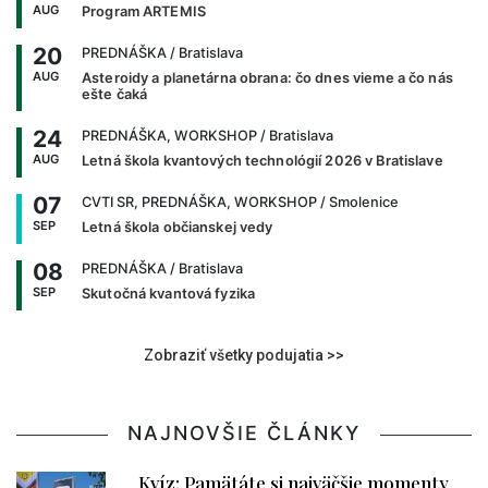
AUG
Program ARTEMIS
20
PREDNÁŠKA
/ Bratislava
AUG
Asteroidy a planetárna obrana: čo dnes vieme a čo nás
ešte čaká
24
PREDNÁŠKA, WORKSHOP
/ Bratislava
AUG
Letná škola kvantových technológií 2026 v Bratislave
07
CVTI SR, PREDNÁŠKA, WORKSHOP
/ Smolenice
SEP
Letná škola občianskej vedy
08
PREDNÁŠKA
/ Bratislava
SEP
Skutočná kvantová fyzika
Zobraziť všetky podujatia >>
NAJNOVŠIE ČLÁNKY
Kvíz: Pamätáte si najväčšie momenty