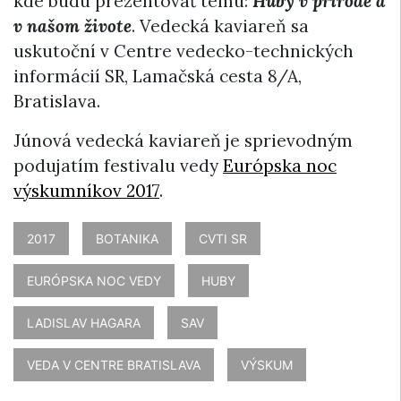
kde budú prezentovať tému:
Huby v prírode a
v našom živote
. Vedecká kaviareň sa
uskutoční v Centre vedecko-technických
informácií SR, Lamačská cesta 8/A,
Bratislava.
Júnová vedecká kaviareň je sprievodným
podujatím festivalu vedy
Európska noc
výskumníkov 2017
.
2017
BOTANIKA
CVTI SR
EURÓPSKA NOC VEDY
HUBY
LADISLAV HAGARA
SAV
VEDA V CENTRE BRATISLAVA
VÝSKUM