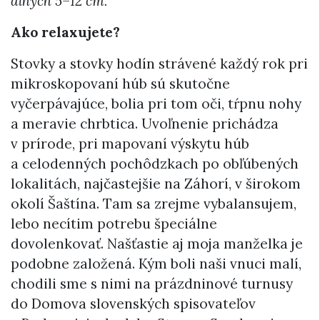
dlhých 5–12 cm.
Ako relaxujete?
Stovky a stovky hodín strávené každý rok pri
mikroskopovaní húb sú skutočne
vyčerpávajúce, bolia pri tom oči, tŕpnu nohy
a meravie chrbtica. Uvoľnenie prichádza
v prírode, pri mapovaní výskytu húb
a celodenných pochôdzkach po obľúbených
lokalitách, najčastejšie na Záhorí, v širokom
okolí Šaštína. Tam sa zrejme vybalansujem,
lebo necítim potrebu špeciálne
dovolenkovať. Našťastie aj moja manželka je
podobne založená. Kým boli naši vnuci malí,
chodili sme s nimi na prázdninové turnusy
do Domova slovenských spisovateľov