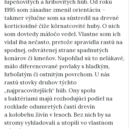
lupeňovitých a hríbovitých húb. Od roku
1995 som zásadne zmenil orientáciu –
takmer výlučne som sa sústredil na drevné
korticioidné čiže kôrnatcovité huby. O nich
som dovtedy máločo vedel. Vlastne som ich
vídal iba nečasto, pretože spravidla rastú na
spodnej, odvrátenej strane spadnutých
konárov či kmeňov. Napohľad sú to nelákavé,
málo diferencované povlaky s hladkým,
hrboľatým či ostnitým povrchom. U nás
rastú stovky druhov týchto
„najpracovitejších“ húb. Ony spolu
s baktériami majú rozhodujúci podiel na
rozklade odumretých častí drevín
a kolobehu živín v lesoch. Bez nich by sa
stromy vyhladovali a utopili vo vlastnom