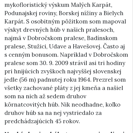
mykofloristický výskum Malých Karpát,
Podunajskej roviny, Borskej nížiny a Bielych
Karpát. S osobitným pôžitkom som mapoval
výskyt drevných húb v našich pralesoch,
najmä v Dobročskom pralese, Badínskom
pralese, Stužici, Udave a Havešovej. Často aj
s cenným bonusom. Napríklad v Dobročskom
pralese som 30. 9. 2009 strávil asi tri hodiny
pri hnijúcich zvyškoch najvyššej slovenskej
jedle (56 m) padnutej roku 1964. Prezrel som
všetky zachované pláty z jej kmeňa a našiel
som na nich až sedem druhov
kôrnatcovitých húb. Nik neodhadne, koľko
druhov húb sa na nej vystriedalo za
predchádzajúcich 45 rokov.