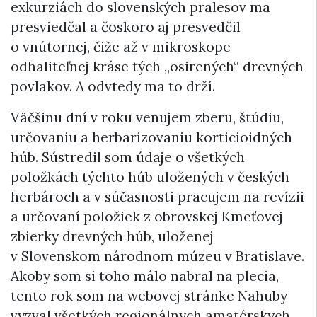
exkurziách do slovenských pralesov ma
presviedčal a čoskoro aj presvedčil
o vnútornej, čiže až v mikroskope
odhaliteľnej kráse tých „osirených“ drevných
povlakov. A odvtedy ma to drží.
Väčšinu dní v roku venujem zberu, štúdiu,
určovaniu a herbarizovaniu korticioidných
húb. Sústredil som údaje o všetkých
položkách týchto húb uložených v českých
herbároch a v súčasnosti pracujem na revízii
a určovaní položiek z obrovskej Kmeťovej
zbierky drevných húb, uloženej
v Slovenskom národnom múzeu v Bratislave.
Akoby som si toho málo nabral na plecia,
tento rok som na webovej stránke Nahuby
vyzval všetkých regionálnych amatérskych