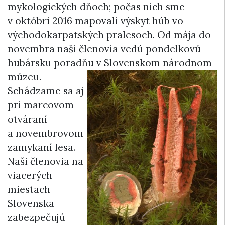
mykologických dňoch; počas nich sme
v októbri 2016 mapovali výskyt húb vo
východokarpatských pralesoch. Od mája do
novembra naši členovia vedú pondelkovú
hubársku poradňu
v Slovenskom národnom
múzeu.
Schádzame sa aj
pri marcovom
otváraní
a novembrovom
zamykaní lesa.
Naši členovia na
viacerých
miestach
Slovenska
zabezpečujú