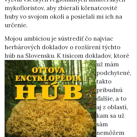
mykofloristov, aby zbierali kôrnatcovité
huby vo svojom okolí a posielali mi ich na
určenie.
Mojou ambíciou je sústrediť čo najviac
herbárových dokladov o rozšírení týchto
húb na Slovensku.
K tisícom dokladov, ktoré
už mám
podchytené,
takto
pribudnú
ďalšie, a to
aj z oblastí,
kam sa už
sám
nemôžem