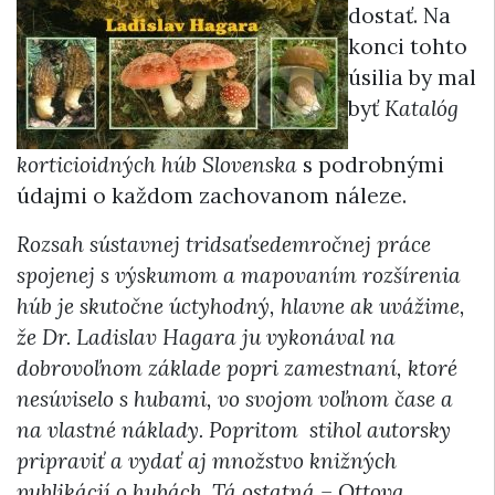
dostať. Na
konci tohto
úsilia by mal
byť
Katalóg
korticioidných húb Slovenska
s podrobnými
údajmi o každom zachovanom náleze.
Rozsah sústavnej tridsaťsedemročnej práce
spojenej s výskumom a mapovaním rozšírenia
húb je skutočne úctyhodný, hlavne ak uvážime,
že Dr. Ladislav Hagara ju vykonával na
dobrovoľnom základe
popri zamestnaní, ktoré
nesúviselo s hubami,
vo svojom voľnom čase a
na vlastné náklady. Popritom stihol autorsky
pripraviť a vydať aj množstvo knižných
publikácií o hubách. Tá ostatná – Ottova