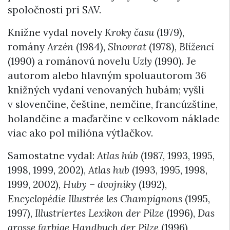
spoločnosti pri SAV.
Knižne vydal novely
Kroky času
(1979),
romány
Arzén
(1984),
Slnovrat
(1978),
Blíženci
(1990) a románovú novelu
Uzly
(1990). Je
autorom alebo hlavným spoluautorom 36
knižných vydaní venovaných hubám; vyšli
v slovenčine, češtine, nemčine, francúzštine,
holandčine a maďarčine v celkovom náklade
viac ako pol milióna výtlačkov.
Samostatne vydal:
Atlas húb
(1987, 1993, 1995,
1998, 1999, 2002),
Atlas hub
(1993, 1995, 1998,
1999, 2002),
Huby – dvojníky
(1992),
Encyclopédie Illustrée les Champignons
(1995,
1997),
Illustriertes Lexikon der Pilze
(1996),
Das
grosse farbige Handbuch der Pilze
(1996),