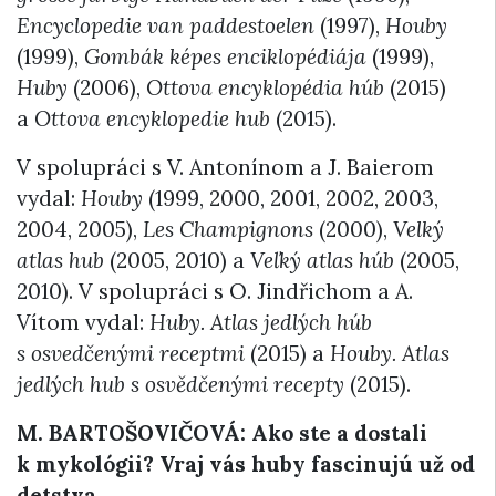
Encyclopedie van paddestoelen
(1997),
Houby
(1999),
Gombák képes enciklopédiája
(1999),
Huby
(2006),
Ottova encyklopédia húb
(2015)
a
Ottova encyklopedie hub
(2015).
V spolupráci s V. Antonínom a J. Baierom
vydal:
Houby
(1999, 2000, 2001, 2002, 2003,
2004, 2005),
Les Champignons
(2000),
Velký
atlas hub
(2005, 2010) a
Veľký atlas húb
(2005,
2010). V spolupráci s O. Jindřichom a A.
Vítom vydal:
Huby.
Atlas jedlých húb
s osvedčenými receptmi
(2015) a
Houby. Atlas
jedlých hub s osvědčenými recepty
(2015).
M. BARTOŠOVIČOVÁ: Ako ste a dostali
k mykológii? Vraj vás huby fascinujú už od
detstva.