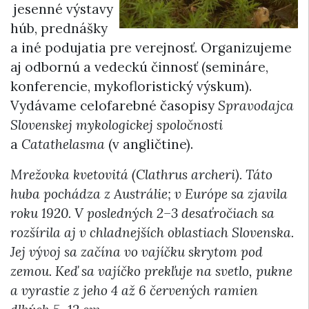
jesenné výstavy
húb, prednášky
a iné podujatia pre verejnosť. Organizujeme
aj odbornú a vedeckú činnosť (semináre,
konferencie, mykofloristický výskum).
Vydávame celofarebné časopisy
Spravodajca
Slovenskej mykologickej spoločnosti
a
Catathelasma
(v angličtine).
Mrežovka kvetovitá (Clathrus archeri). Táto
huba pochádza z Austrálie; v Európe sa zjavila
roku 1920. V posledných 2–3 desaťročiach sa
rozšírila aj v chladnejších oblastiach Slovenska.
Jej vývoj sa začína vo vajíčku skrytom pod
zemou. Keď sa vajíčko prekľuje na svetlo, pukne
a vyrastie z jeho 4 až 6 červených ramien