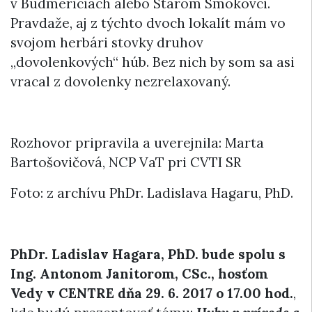
v Budmericiach alebo Starom Smokovci.
Pravdaže, aj z týchto dvoch lokalít mám vo
svojom herbári stovky druhov
„dovolenkových“ húb. Bez nich by som sa asi
vracal z dovolenky nezrelaxovaný.
Rozhovor pripravila a uverejnila: Marta
Bartošovičová, NCP VaT pri CVTI SR
Foto: z archívu PhDr. Ladislava Hagaru, PhD.
PhDr. Ladislav Hagara, PhD. bude spolu s
Ing. Antonom Janitorom, CSc., hosťom
Vedy v CENTRE dňa 29. 6. 2017 o 17.00 hod.
,