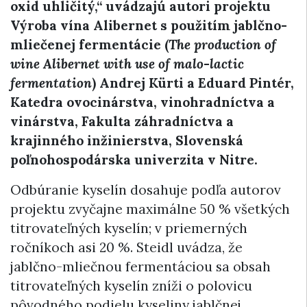
oxid uhličitý,“ uvádzajú autori projektu
Výroba vína Alibernet s použitím jablčno-
mliečenej fermentácie (
The production of
wine Alibernet with use of malo-lactic
fermentation
) Andrej Kürti a Eduard Pintér,
Katedra ovocinárstva, vinohradníctva a
vinárstva, Fakulta záhradníctva a
krajinného inžinierstva, Slovenská
poľnohospodárska univerzita v Nitre.
Odbúranie kyselín dosahuje podľa autorov
projektu zvyčajne maximálne 50 % všetkých
titrovateľných kyselín; v priemerných
ročníkoch asi 20 %. Steidl uvádza, že
jablčno-mliečnou fermentáciou sa obsah
titrovateľných kyselín zníži o polovicu
pôvodného podielu kyseliny jablčnej.