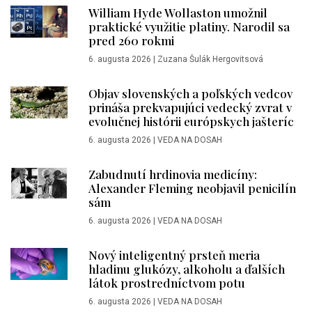
William Hyde Wollaston umožnil
praktické využitie platiny. Narodil sa
pred 260 rokmi
6. augusta 2026
|
Zuzana Šulák Hergovitsová
Objav slovenských a poľských vedcov
prináša prekvapujúci vedecký zvrat v
evolučnej histórii európskych jašteríc
6. augusta 2026
|
VEDA NA DOSAH
Zabudnutí hrdinovia medicíny:
Alexander Fleming neobjavil penicilín
sám
6. augusta 2026
|
VEDA NA DOSAH
Nový inteligentný prsteň meria
hladinu glukózy, alkoholu a ďalších
látok prostredníctvom potu
6. augusta 2026
|
VEDA NA DOSAH