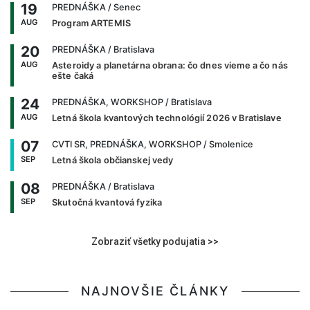
19
PREDNÁŠKA
/ Senec
AUG
Program ARTEMIS
20
PREDNÁŠKA
/ Bratislava
AUG
Asteroidy a planetárna obrana: čo dnes vieme a čo nás
ešte čaká
24
PREDNÁŠKA, WORKSHOP
/ Bratislava
AUG
Letná škola kvantových technológií 2026 v Bratislave
07
CVTI SR, PREDNÁŠKA, WORKSHOP
/ Smolenice
SEP
Letná škola občianskej vedy
08
PREDNÁŠKA
/ Bratislava
SEP
Skutočná kvantová fyzika
Zobraziť všetky podujatia >>
NAJNOVŠIE ČLÁNKY