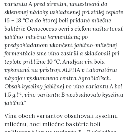
variantu A pred sírením, umiestnená do
sklenenej nádoby uskladnenej pri stálej teplote
16 – 18 °C a do ktorej boli pridané mliečne
baktérie Oenococcus oeni s cieľom naštartovať
jablčno-mliečnu fermentáciu; po
predpokladanom ukončení jablčno-mliečnej
fermentácie sme víno zasírili a skladovali pri
teplote približne 10 °C. Analýza vín bola
vykonaná na prístroji ALPHA v Laboratóriu
nápojov výskumného centra AgroBioTech.
Obsah kyseliny jablčnej vo víne variantu A bol
-1
1,5 g.l
; víno variantu B neobsahovalo kyselinu
jablčnú.“
Vína oboch variantov obsahovali kyselinu
mliečnu, hoci mliečne baktérie boli