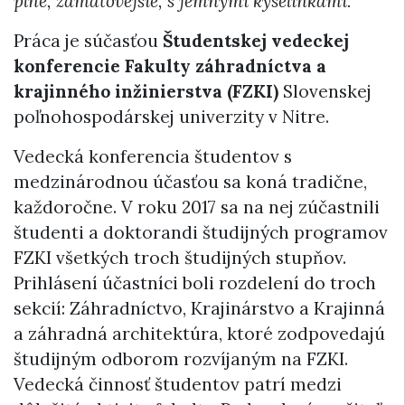
plné, zamatovejšie, s jemnými kyselinkami.“
Práca je súčasťou
Študentskej vedeckej
konferencie Fakulty záhradníctva a
krajinného inžinierstva (FZKI)
Slovenskej
poľnohospodárskej univerzity v Nitre.
Vedecká konferencia študentov s
medzinárodnou účasťou sa koná tradične,
každoročne. V roku 2017 sa na nej zúčastnili
študenti a doktorandi študijných programov
FZKI všetkých troch študijných stupňov.
Prihlásení účastníci boli rozdelení do troch
sekcií: Záhradníctvo, Krajinárstvo a Krajinná
a záhradná architektúra, ktoré zodpovedajú
študijným odborom rozvíjaným na FZKI.
Vedecká činnosť študentov patrí medzi