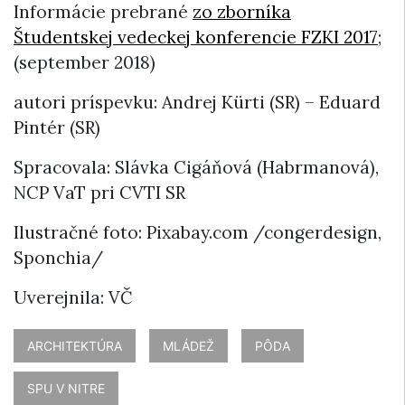
Informácie prebrané
zo zborníka
Študentskej vedeckej konferencie FZKI 2017
;
(september 2018)
autori príspevku: Andrej Kürti (SR) – Eduard
Pintér (SR)
Spracovala: Slávka Cigáňová (Habrmanová),
NCP VaT pri CVTI SR
Ilustračné foto: Pixabay.com /congerdesign,
Sponchia/
Uverejnila: VČ
ARCHITEKTÚRA
MLÁDEŽ
PÔDA
SPU V NITRE