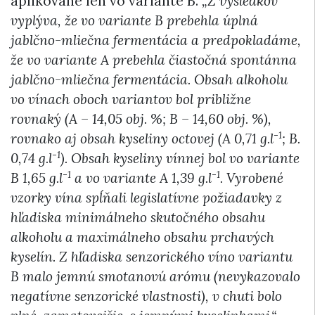
aplikované len vo variante B.
„Z výsledkov
vyplýva, že vo variante B prebehla úplná
jablčno-mliečna fermentácia a predpokladáme,
že vo variante A prebehla čiastočná spontánna
jablčno-mliečna fermentácia. Obsah alkoholu
vo vínach oboch variantov bol približne
rovnaký (A – 14,05 obj. %; B – 14,60 obj. %),
-1
rovnako aj obsah kyseliny octovej (A 0,71 g.l
; B.
-1
0,74 g.l
). Obsah kyseliny vínnej bol vo variante
-1
-1
B 1,65 g.l
a vo variante A 1,39 g.l
. Vyrobené
vzorky vína spĺňali legislatívne požiadavky z
hľadiska minimálneho skutočného obsahu
alkoholu a maximálneho obsahu prchavých
kyselín. Z hľadiska senzorického víno variantu
B malo jemnú smotanovú arómu (nevykazovalo
negatívne senzorické vlastnosti), v chuti bolo