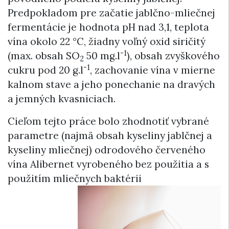
Predpokladom pre začatie jablčno-mliečnej
fermentácie je hodnota pH nad 3,1, teplota
vína okolo 22 °C, žiadny voľný oxid siričitý
-1
(max. obsah SO
50 mg.l
), obsah zvyškového
2
-1
cukru pod 20 g.l
, zachovanie vína v mierne
kalnom stave a jeho ponechanie na dravých
a jemných kvasniciach.
Cieľom tejto práce bolo zhodnotiť vybrané
parametre (najmä obsah kyseliny jablčnej a
kyseliny mliečnej) odrodového červeného
vína Alibernet vyrobeného bez použitia a s
použitím mliečnych baktérii