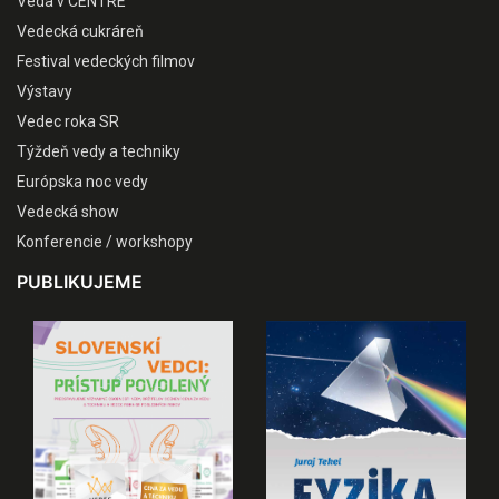
Veda v CENTRE
Vedecká cukráreň
Festival vedeckých filmov
Výstavy
Vedec roka SR
Týždeň vedy a techniky
Európska noc vedy
Vedecká show
Konferencie / workshopy
PUBLIKUJEME