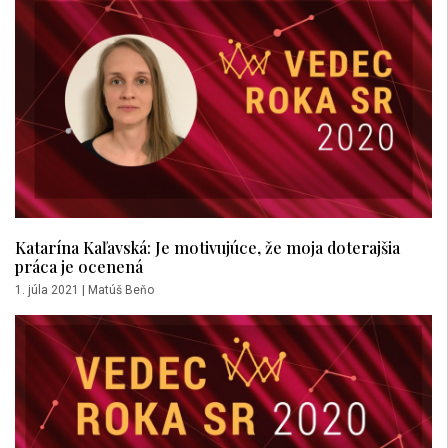
Katarína Kaľavská: Je motivujúce, že moja doterajšia
práca je ocenená
1. júla 2021
|
Matúš Beňo