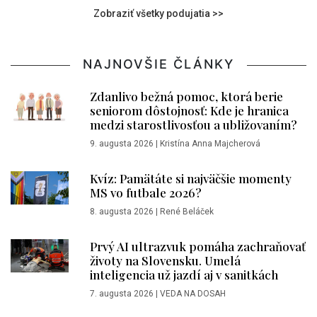
Zobraziť všetky podujatia >>
NAJNOVŠIE ČLÁNKY
Zdanlivo bežná pomoc, ktorá berie
seniorom dôstojnosť: Kde je hranica
medzi starostlivosťou a ubližovaním?
9. augusta 2026
|
Kristína Anna Majcherová
Kvíz: Pamätáte si najväčšie momenty
MS vo futbale 2026?
8. augusta 2026
|
René Beláček
Prvý AI ultrazvuk pomáha zachraňovať
životy na Slovensku. Umelá
inteligencia už jazdí aj v sanitkách
7. augusta 2026
|
VEDA NA DOSAH