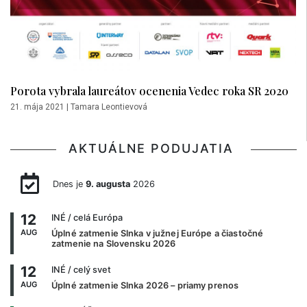
Porota vybrala laureátov ocenenia Vedec roka SR 2020
21. mája 2021
|
Tamara Leontievová
AKTUÁLNE PODUJATIA
Dnes je
9. augusta
2026
12
INÉ
/ celá Európa
AUG
Úplné zatmenie Slnka v južnej Európe a čiastočné
zatmenie na Slovensku 2026
12
INÉ
/ celý svet
AUG
Úplné zatmenie Slnka 2026 – priamy prenos