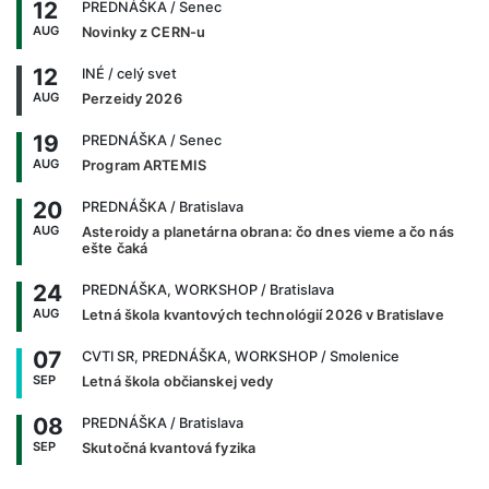
12
PREDNÁŠKA
/ Senec
AUG
Novinky z CERN-u
12
INÉ
/ celý svet
AUG
Perzeidy 2026
19
PREDNÁŠKA
/ Senec
AUG
Program ARTEMIS
20
PREDNÁŠKA
/ Bratislava
AUG
Asteroidy a planetárna obrana: čo dnes vieme a čo nás
ešte čaká
24
PREDNÁŠKA, WORKSHOP
/ Bratislava
AUG
Letná škola kvantových technológií 2026 v Bratislave
07
CVTI SR, PREDNÁŠKA, WORKSHOP
/ Smolenice
SEP
Letná škola občianskej vedy
08
PREDNÁŠKA
/ Bratislava
SEP
Skutočná kvantová fyzika