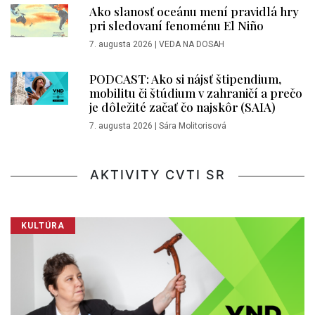
Ako slanosť oceánu mení pravidlá hry
pri sledovaní fenoménu El Niño
7. augusta 2026
|
VEDA NA DOSAH
PODCAST: Ako si nájsť štipendium,
mobilitu či štúdium v zahraničí a prečo
je dôležité začať čo najskôr (SAIA)
7. augusta 2026
|
Sára Molitorisová
AKTIVITY CVTI SR
KULTÚRA