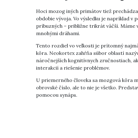
Hoci mozog iných primátov tiež prechádza 
obdobie vývoja. Vo výsledku je napríklad v
príbuzných – približne trikrát väčší. Máme
mnohými dráhami.
Tento rozdiel vo veľkosti je prítomný naj
kôra. Neokortex zahŕňa súbor oblastí nazýv
náročnejších kognitívnych zručnostiach, ak
interakcií a riešenie problémov.
U priemerného človeka sa mozgová kôra môž
obrovské číslo, ale to nie je všetko. Preds
pomocou synáps.