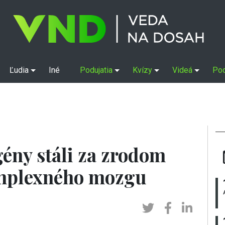
Ľudia
Iné
Podujatia
Kvízy
Videá
Po
gény stáli za zrodom
omplexného mozgu