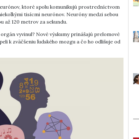
neurónov, ktoré spolu komunikujú prostredníctvom
niekoľkými tisícmi neurónov. Neuróny medzi sebou
ou až 120 metrov za sekundu.
ý orgán vyvinul? Nové výskumy prinášajú prelomové
peli k zväčšeniu ľudského mozgu a čo ho odlišuje od