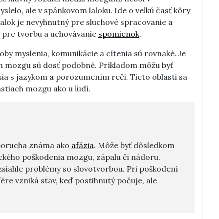
lelo, ale v spánkovom laloku. Ide o veľkú časť kôry
alok je nevyhnutný pre sluchové spracovanie a
j pre tvorbu a uchovávanie
spomienok
.
soby myslenia, komunikácie a cítenia sú rovnaké. Je
ich mozgu sú dosť podobné. Príkladom môžu byť
ia s jazykom a porozumením reči. Tieto oblasti sa
tiach mozgu ako u ľudí.
 porucha známa ako
afázia
. Môže byť dôsledkom
kého poškodenia mozgu, zápalu či nádoru.
ozsiahle problémy so slovotvorbou. Pri poškodení
e vzniká stav, keď postihnutý počuje, ale