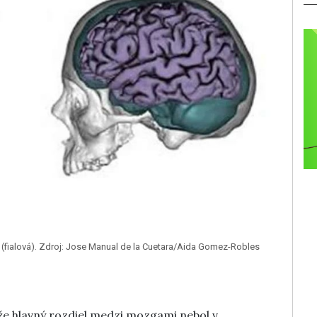
(fialová). Zdroj: Jose Manual de la Cuetara/Aida Gomez-Robles
i, že hlavný rozdiel medzi mozgami nebol v