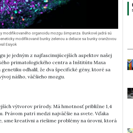
cky modifikovaného organoidu mozgu šimpanza. Bunkové jadrá sú
eneticky modifikované bunky zelenou a deliace sa bunky oranžovou
sil Esiyok
u je jedným z najfascinujúcejších aspektov našej
ého primatologického centra a Inštitútu
Maxa
genetiku odhalil, že dva špecifické gény, ktoré sa
ú vývoj nášho, väčšieho mozgu.
ších výtvorov prírody. Má hmotnosť približne 1,4
. Právom patrí medzi najväčšie na svete. Vďaka
 sme kreatívni a riešime problémy na úrovni, ktorá