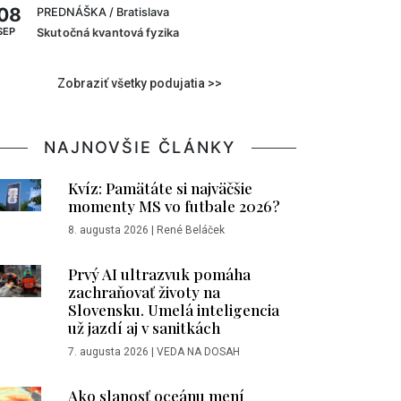
08
PREDNÁŠKA
/ Bratislava
SEP
Skutočná kvantová fyzika
Zobraziť všetky podujatia >>
NAJNOVŠIE ČLÁNKY
Kvíz: Pamätáte si najväčšie
momenty MS vo futbale 2026?
8. augusta 2026
|
René Beláček
Prvý AI ultrazvuk pomáha
zachraňovať životy na
Slovensku. Umelá inteligencia
už jazdí aj v sanitkách
7. augusta 2026
|
VEDA NA DOSAH
Ako slanosť oceánu mení