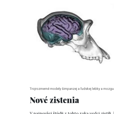
Trojrozmerné modely šimpanzej a ľudskej lebky a mozgu 
Nové zistenia
V najnovšej štúdii z tohto roka vedci zistil