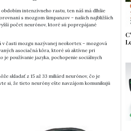
obdobím intenzívneho rastu, ten náš má dlhšie
 porovnaní s mozgom šimpanzov – našich najbližších
 vyšší počet neurónov, ktoré sú poprepájané
C
L
mä v časti mozgu nazývanej neokortex – mozgová
aných asociačná kôra, ktoré sú aktívne pri
o je používanie jazyka, pochopenie sociálnych
e skladať z 15 až 33 miliárd neurónov, čo je
tavte si, že tieto neuróny ešte navzájom komunikujú