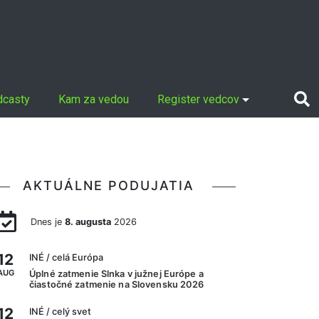
dcasty
Kam za vedou
Register vedcov
AKTUÁLNE PODUJATIA
Dnes je
8. augusta
2026
12
INÉ
/ celá Európa
AUG
Úplné zatmenie Slnka v južnej Európe a
čiastočné zatmenie na Slovensku 2026
12
INÉ
/ celý svet