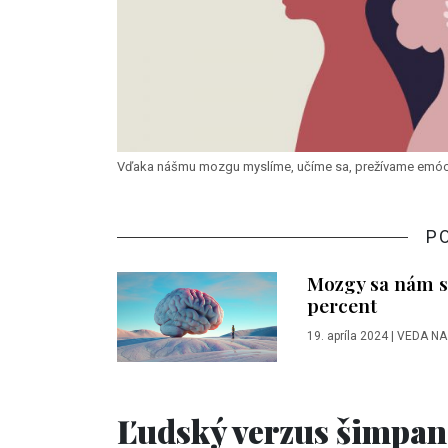
Vďaka nášmu mozgu myslíme, učíme sa, prežívame emócie,
P
Mozgy sa nám st
percent
19. apríla 2024
|
VEDA NA
Ľudský verzus šimpan