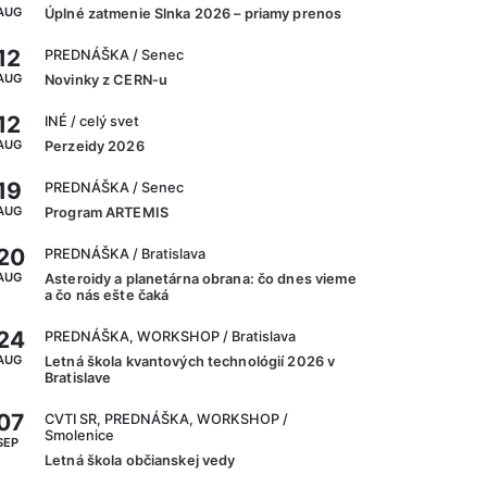
AUG
Úplné zatmenie Slnka 2026 – priamy prenos
12
PREDNÁŠKA
/ Senec
AUG
Novinky z CERN-u
12
INÉ
/ celý svet
AUG
Perzeidy 2026
19
PREDNÁŠKA
/ Senec
AUG
Program ARTEMIS
20
PREDNÁŠKA
/ Bratislava
AUG
Asteroidy a planetárna obrana: čo dnes vieme
a čo nás ešte čaká
24
PREDNÁŠKA, WORKSHOP
/ Bratislava
AUG
Letná škola kvantových technológií 2026 v
Bratislave
07
CVTI SR, PREDNÁŠKA, WORKSHOP
/
Smolenice
SEP
Letná škola občianskej vedy