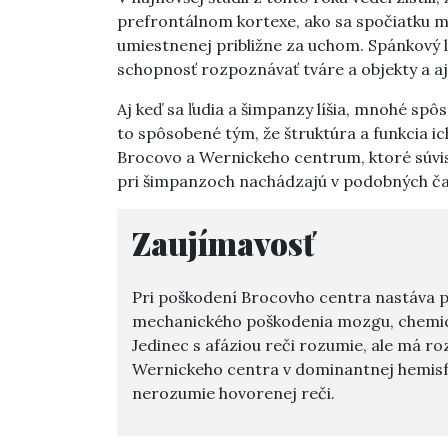
prefrontálnom kortexe, ako sa spočiatku mys
umiestnenej približne za uchom. Spánkový l
schopnosť rozpoznávať tváre a objekty a a
Aj keď sa ľudia a šimpanzy líšia, mnohé spô
to spôsobené tým, že štruktúra a funkcia 
Brocovo a Wernickeho centrum, ktoré súvis
pri šimpanzoch nachádzajú v podobných čas
Zaujímavosť
Pri poškodení Brocovho centra nastáva
mechanického poškodenia mozgu, chemic
Jedinec s afáziou reči rozumie, ale má r
Wernickeho centra v dominantnej hemisfér
nerozumie hovorenej reči.