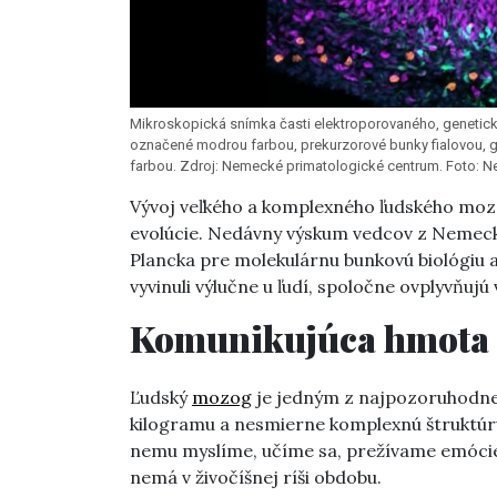
Mikroskopická snímka časti elektroporovaného, geneti
označené modrou farbou, prekurzorové bunky fialovou, g
farbou. Zdroj: Nemecké primatologické centrum. Foto: Ne
Vývoj veľkého a komplexného ľudského mozg
evolúcie. Nedávny výskum vedcov z Nemeck
Plancka
pre molekulárnu bunkovú biológiu a 
vyvinuli výlučne u ľudí, spoločne ovplyvňuj
Komunikujúca hmota
Ľudský
mozog
je jedným z najpozoruhodnej
kilogramu a nesmierne komplexnú štruktúru
nemu myslíme, učíme sa, prežívame emócie,
nemá v živočíšnej ríši obdobu.