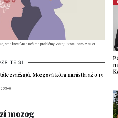
 sme kreatívni a riešime problémy. Zdroj: iStock.com/MarLei
P
OZRITE SI
m
K
ále zväčšujú. Mozgová kôra narástla až o 15
 DOSAH
zí mozog