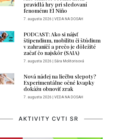
pravidlá hry pri sledovaní
fenoménu El Niño
7. augusta 2026
|
VEDA NA DOSAH
PODCAST: Ako si nájsť
štipendium, mobilitu či štúdium
v zahraničí a prečo je dôležité
začať čo najskôr (SAIA)
7. augusta 2026
|
Sára Molitorisová
Nová nádej na liečbu slepoty?
Experimentálne očné kvapky
dokážu obnoviť zrak
7. augusta 2026
|
VEDA NA DOSAH
AKTIVITY CVTI SR