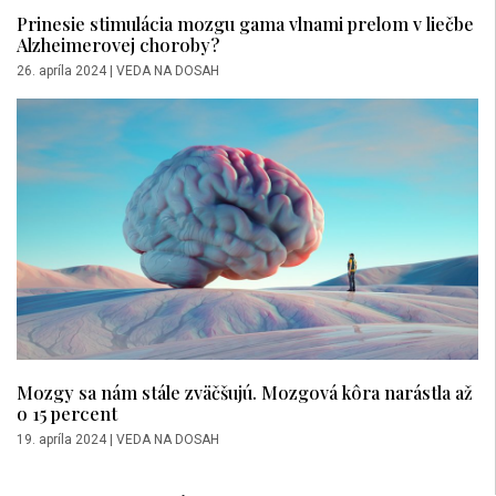
Prinesie stimulácia mozgu gama vlnami prelom v liečbe
Alzheimerovej choroby?
26. apríla 2024
|
VEDA NA DOSAH
Mozgy sa nám stále zväčšujú. Mozgová kôra narástla až
o 15 percent
19. apríla 2024
|
VEDA NA DOSAH