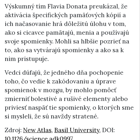
Výskumný tím Flavia Donata preukázal, že
aktivácia špecifických pamäťových kópií a
ich načasovanie hrá dôležitú úlohu v tom,
ako si cicavce pamätajú, menia a používajú
svoje spomienky. Mohli sa hlbšie pozrieť na
to, ako sa vytvárajú spomienky a ako sa k
nim pristupuje.
Vedci dúfajú, že jedného dňa pochopenie
toho, čo vedie k zakódovaniu a úprave
spomienok v mozgu, by mohlo pomôcť
zmierniť bolestivé a rušivé elementy alebo
priviesť naspäť tie spomienky, o ktorých sme
si mysleli, že sú navždy stratené.
Zdroj:
New Atlas
,
Basil University
, DOI:
10.1126/science.adk0997