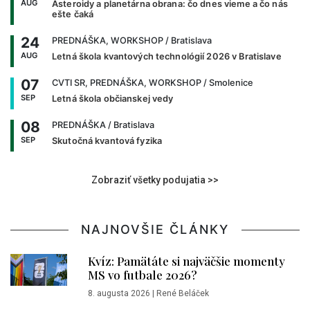
AUG
Asteroidy a planetárna obrana: čo dnes vieme a čo nás
ešte čaká
24
PREDNÁŠKA, WORKSHOP
/ Bratislava
AUG
Letná škola kvantových technológií 2026 v Bratislave
07
CVTI SR, PREDNÁŠKA, WORKSHOP
/ Smolenice
SEP
Letná škola občianskej vedy
08
PREDNÁŠKA
/ Bratislava
SEP
Skutočná kvantová fyzika
Zobraziť všetky podujatia >>
NAJNOVŠIE ČLÁNKY
Kvíz: Pamätáte si najväčšie momenty
MS vo futbale 2026?
8. augusta 2026
|
René Beláček