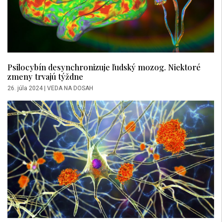
Psilocybín desynchronizuje ľudský mozog. Niektoré
zmeny trvajú týždne
26. júla 2024
|
VEDA NA DOSAH