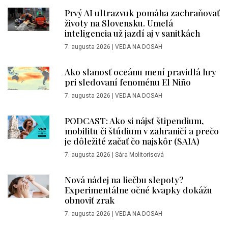
Prvý AI ultrazvuk pomáha zachraňovať
životy na Slovensku. Umelá
inteligencia už jazdí aj v sanitkách
7. augusta 2026
|
VEDA NA DOSAH
Ako slanosť oceánu mení pravidlá hry
pri sledovaní fenoménu El Niño
7. augusta 2026
|
VEDA NA DOSAH
PODCAST: Ako si nájsť štipendium,
mobilitu či štúdium v zahraničí a prečo
je dôležité začať čo najskôr (SAIA)
7. augusta 2026
|
Sára Molitorisová
Nová nádej na liečbu slepoty?
Experimentálne očné kvapky dokážu
obnoviť zrak
7. augusta 2026
|
VEDA NA DOSAH