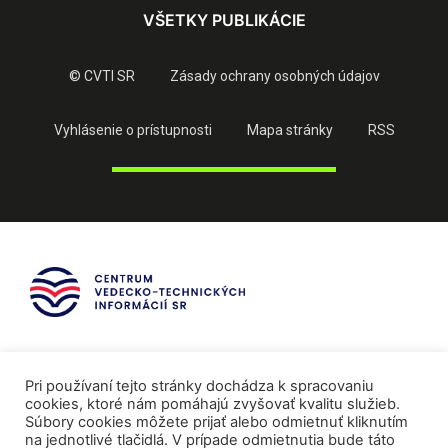
VŠETKY PUBLIKÁCIE
© CVTI SR
Zásady ochrany osobných údajov
Vyhlásenie o prístupnosti
Mapa stránky
RSS
Pri používaní tejto stránky dochádza k spracovaniu
cookies, ktoré nám pomáhajú zvyšovať kvalitu služieb.
Súbory cookies môžete prijať alebo odmietnuť kliknutím
na jednotlivé tlačidlá. V prípade odmietnutia bude táto