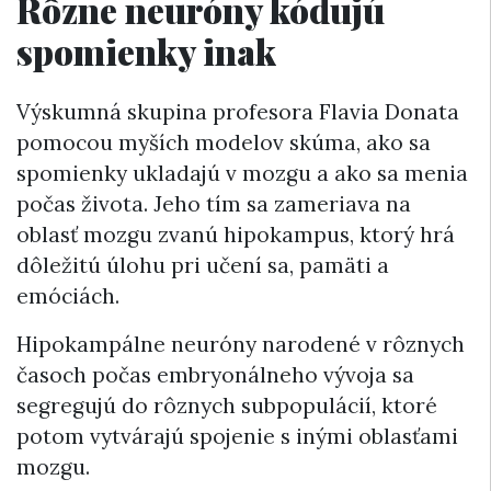
Rôzne neuróny kódujú
spomienky inak
Výskumná skupina profesora Flavia Donata
pomocou myších modelov skúma, ako sa
spomienky ukladajú v mozgu a ako sa menia
počas života. Jeho tím sa zameriava na
oblasť mozgu zvanú hipokampus, ktorý hrá
dôležitú úlohu pri učení sa, pamäti a
emóciách.
Hipokampálne neuróny narodené v rôznych
časoch počas embryonálneho vývoja sa
segregujú do rôznych subpopulácií, ktoré
potom vytvárajú spojenie s inými oblasťami
mozgu.