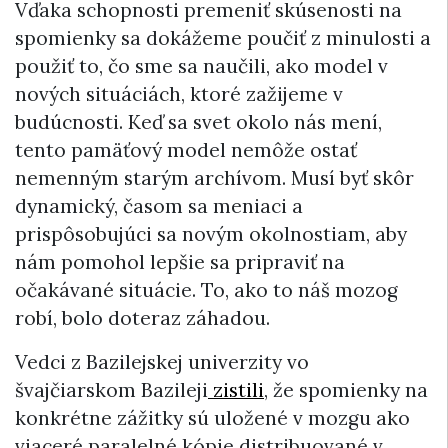
Vďaka schopnosti premeniť skúsenosti na
spomienky sa dokážeme poučiť z minulosti a
použiť to, čo sme sa naučili, ako model v
nových situáciách, ktoré zažijeme v
budúcnosti. Keď sa svet okolo nás mení,
tento pamäťový model nemôže ostať
nemenným starým archívom. Musí byť skôr
dynamický, časom sa meniaci a
prispôsobujúci sa novým okolnostiam, aby
nám pomohol lepšie sa pripraviť na
očakávané situácie. To, ako to náš mozog
robí, bolo doteraz záhadou.
Vedci z Bazilejskej univerzity vo
švajčiarskom Bazileji
zistili
, že spomienky na
konkrétne zážitky sú uložené v mozgu ako
viaceré paralelné kópie distribuované v