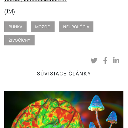
(JM)
BUNKA
MOZOG
NEUROLÓGIA
ŽIVOČÍCHY
SÚVISIACE ČLÁNKY