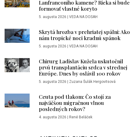
Lanfranconiho kamene? Rieka si bude
formovať vlastné koryto
5. augusta 2026
|
VEDA NA DOSAH
Skrytá hrozba v prehriatej spálni: Ako
nám tropické noci kradnú spánok
5. augusta 2026
|
VEDA NA DOSAH
Chirurg Ladislav Kužela uskutočnil
prvú transplantáciu srdca v strednej
Európe. Dnes by oslávil 100 rokov
5. augusta 2026
|
Zuzana Šulák Hergovitsová
Ceuta pod tlakom: Čo stojí za
najväčšou migračnou vlnou
posledných rokov?
4. augusta 2026
|
René Beláček