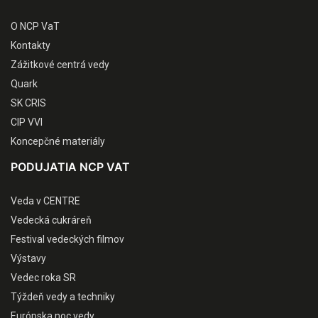
O NCP VaT
Kontakty
Zážitkové centrá vedy
Quark
SK CRIS
CIP VVI
Koncepčné materiály
PODUJATIA NCP VAT
Veda v CENTRE
Vedecká cukráreň
Festival vedeckých filmov
Výstavy
Vedec roka SR
Týždeň vedy a techniky
Európska noc vedy