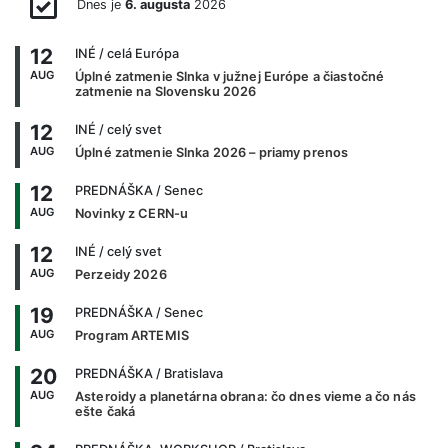
Dnes je
6. augusta
2026
12
INÉ
/ celá Európa
AUG
Úplné zatmenie Slnka v južnej Európe a čiastočné
zatmenie na Slovensku 2026
12
INÉ
/ celý svet
AUG
Úplné zatmenie Slnka 2026 – priamy prenos
12
PREDNÁŠKA
/ Senec
AUG
Novinky z CERN-u
12
INÉ
/ celý svet
AUG
Perzeidy 2026
19
PREDNÁŠKA
/ Senec
AUG
Program ARTEMIS
20
PREDNÁŠKA
/ Bratislava
AUG
Asteroidy a planetárna obrana: čo dnes vieme a čo nás
ešte čaká