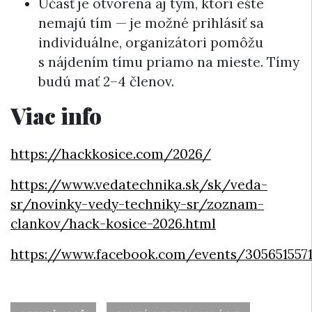
Účasť je otvorená aj tým, ktorí ešte
nemajú tím — je možné prihlásiť sa
individuálne, organizátori pomôžu
s nájdením tímu priamo na mieste. Tímy
budú mať 2–4 členov.
Viac info
https://hackkosice.com/2026/
https://www.vedatechnika.sk/sk/veda-
sr/novinky-vedy-techniky-sr/zoznam-
clankov/hack-kosice-2026.html
https://www.facebook.com/events/305651557