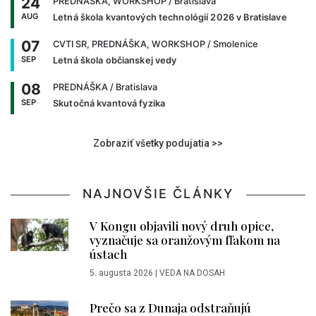
24
PREDNÁŠKA, WORKSHOP
/ Bratislava
AUG
Letná škola kvantových technológií 2026 v Bratislave
07
CVTI SR, PREDNÁŠKA, WORKSHOP
/ Smolenice
SEP
Letná škola občianskej vedy
08
PREDNÁŠKA
/ Bratislava
SEP
Skutočná kvantová fyzika
Zobraziť všetky podujatia >>
NAJNOVŠIE ČLÁNKY
V Kongu objavili nový druh opice,
vyznačuje sa oranžovým fľakom na
ústach
5. augusta 2026
|
VEDA NA DOSAH
Prečo sa z Dunaja odstraňujú