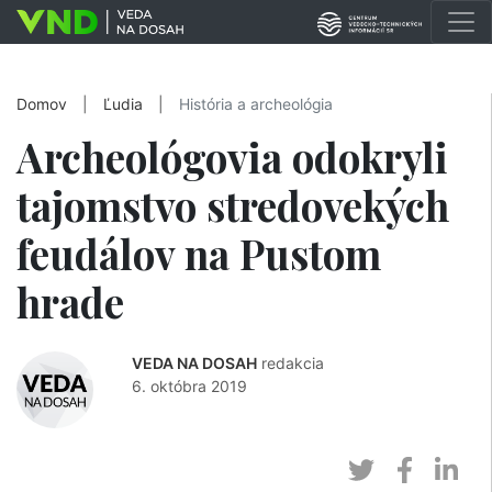
Domov
|
Ľudia
|
História a archeológia
Archeológovia odokryli
tajomstvo stredovekých
feudálov na Pustom
hrade
VEDA NA DOSAH
redakcia
6. októbra 2019