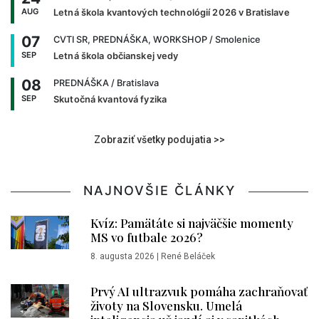
AUG
Letná škola kvantových technológií 2026 v Bratislave
07
CVTI SR, PREDNÁŠKA, WORKSHOP
/ Smolenice
SEP
Letná škola občianskej vedy
08
PREDNÁŠKA
/ Bratislava
SEP
Skutočná kvantová fyzika
Zobraziť všetky podujatia >>
NAJNOVŠIE ČLÁNKY
Kvíz: Pamätáte si najväčšie momenty
MS vo futbale 2026?
8. augusta 2026
|
René Beláček
Prvý AI ultrazvuk pomáha zachraňovať
životy na Slovensku. Umelá