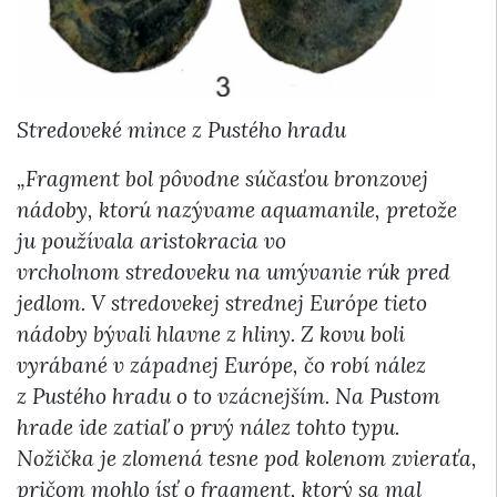
Stredoveké mince z Pustého hradu
„Fragment bol pôvodne súčasťou bronzovej
nádoby, ktorú nazývame aquamanile, pretože
ju používala aristokracia vo
vrcholnom stredoveku na umývanie rúk pred
jedlom. V stredovekej strednej Európe tieto
nádoby bývali hlavne z hliny. Z kovu boli
vyrábané v západnej Európe, čo robí nález
z Pustého hradu o to vzácnejším. Na Pustom
hrade ide zatiaľ o prvý nález tohto typu.
Nožička je zlomená tesne pod kolenom zvieraťa,
pričom mohlo ísť o fragment, ktorý sa mal