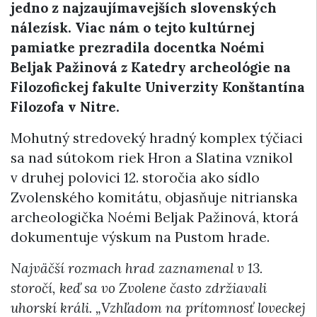
jedno z najzaujímavejších slovenských
nálezísk. Viac nám o tejto kultúrnej
pamiatke prezradila docentka Noémi
Beljak Pažinová
z
Katedry archeológie na
Filozofickej fakulte Univerzity Konštantína
Filozofa v Nitre.
Mohutný stredoveký hradný komplex týčiaci
sa nad sútokom riek Hron a Slatina vznikol
v druhej polovici 12. storočia ako sídlo
Zvolenského komitátu, objasňuje nitrianska
archeologička Noémi Beljak Pažinová, ktorá
dokumentuje výskum na Pustom hrade.
Najväčší rozmach hrad zaznamenal v 13.
storočí, keď sa vo Zvolene často zdržiavali
uhorskí králi.
„
Vzhľadom na prítomnosť loveckej