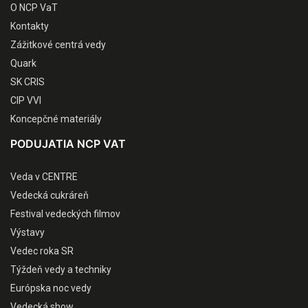
O NCP VaT
Kontakty
Zážitkové centrá vedy
Quark
SK CRIS
CIP VVI
Koncepčné materiály
PODUJATIA NCP VAT
Veda v CENTRE
Vedecká cukráreň
Festival vedeckých filmov
Výstavy
Vedec roka SR
Týždeň vedy a techniky
Európska noc vedy
Vedecká show