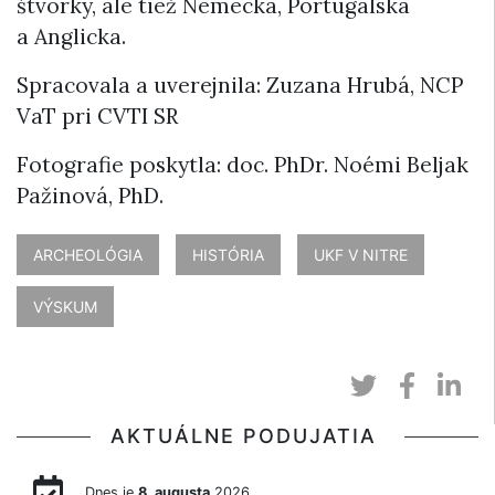
štvorky, ale tiež Nemecka, Portugalska
a Anglicka.
Spracovala a uverejnila: Zuzana Hrubá, NCP
VaT pri CVTI SR
Fotografie poskytla: doc. PhDr. Noémi Beljak
Pažinová, PhD.
ARCHEOLÓGIA
HISTÓRIA
UKF V NITRE
VÝSKUM
AKTUÁLNE PODUJATIA
Dnes je
8. augusta
2026