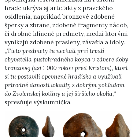
hrade ukrýva aj artefakty z pravekého
osídlenia, napríklad bronzové zdobené
šperky a zbrane, zdobené fragmenty nádob,
či drobné hlinené predmety, medzi ktorými
vynikajú zdobené prasleny, závažia a idoly.
„Tieto predmety tu nechali prví trvalí
obyvatelia pustohradného kopca v závere doby
bronzovej (asi 1 000 rokov pred Kristom), ktorí
si tu postavili opevnené hradisko a využívali
prírodné danosti lokality s dobrým pohľadom
do Zvolenskej kotliny a jej širšieho okolia,“
spresňuje výskumníčka.