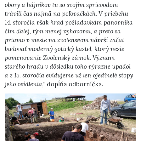
obory a hájnikov tu so svojím sprievodom
trávili čas najmä na poľovačkách. V priebehu
14. storočia však hrad požiadavkám panovníka
čím ďalej, tým menej vyhovoval, a preto sa
priamo v meste na zvolenskom návrší začal
budovať moderný gotický kastel, ktorý nesie
pomenovanie Zvolenský zámok. Význam
starého hradu v dôsledku toho výrazne upadol
a z 15. storočia evidujeme už len ojedinelé stopy
jeho osídlenia,“
dopĺňa odborníčka.