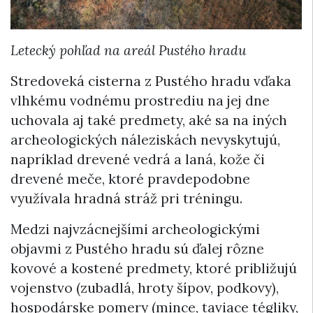
Letecký pohľad na areál Pustého hradu
Stredoveká cisterna z Pustého hradu vďaka
vlhkému vodnému prostrediu na jej dne
uchovala aj také predmety, aké sa na iných
archeologických náleziskách nevyskytujú,
napríklad drevené vedrá a laná, kože či
drevené meče, ktoré pravdepodobne
využívala hradná stráž pri tréningu.
Medzi najvzácnejšími archeologickými
objavmi z Pustého hradu sú ďalej rôzne
kovové a kostené predmety, ktoré približujú
vojenstvo (zubadlá, hroty šípov, podkovy),
hospodárske pomery (mince, taviace tégliky,