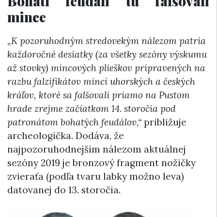
Bohatí feudáli tu falšovali
mince
„K pozoruhodným stredovekým nálezom patria
každoročné desiatky (za všetky sezóny výskumu
až stovky) mincových plieškov pripravených na
razbu falzifikátov mincí uhorských a českých
kráľov, ktoré sa falšovali priamo na Pustom
hrade zrejme začiatkom 14. storočia pod
patronátom bohatých feudálov,“
približuje
archeologička. Dodáva, že
najpozoruhodnejším nálezom aktuálnej
sezóny 2019 je bronzový fragment nožičky
zvieraťa (podľa tvaru labky možno leva)
datovanej do 13. storočia.