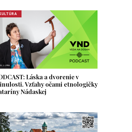
KULTÚRA
ODCAST: Láska a dvorenie v
inulosti. Vzťahy očami etnologičky
ataríny Nádaskej