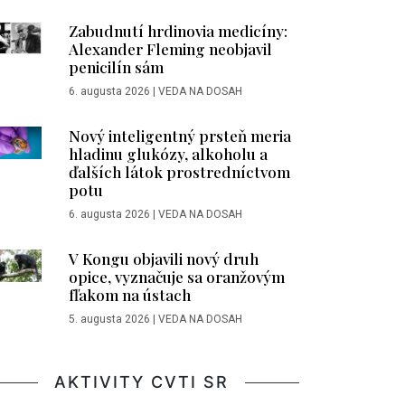
Zabudnutí hrdinovia medicíny:
Alexander Fleming neobjavil
penicilín sám
6. augusta 2026
|
VEDA NA DOSAH
Nový inteligentný prsteň meria
hladinu glukózy, alkoholu a
ďalších látok prostredníctvom
potu
6. augusta 2026
|
VEDA NA DOSAH
V Kongu objavili nový druh
opice, vyznačuje sa oranžovým
fľakom na ústach
5. augusta 2026
|
VEDA NA DOSAH
AKTIVITY CVTI SR