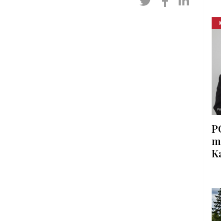
P
m
K