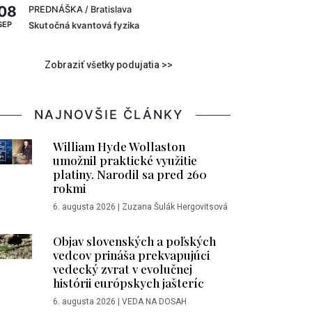
08
PREDNÁŠKA
/ Bratislava
SEP
Skutočná kvantová fyzika
Zobraziť všetky podujatia >>
NAJNOVŠIE ČLÁNKY
William Hyde Wollaston
umožnil praktické využitie
platiny. Narodil sa pred 260
rokmi
6. augusta 2026
|
Zuzana Šulák Hergovitsová
Objav slovenských a poľských
vedcov prináša prekvapujúci
vedecký zvrat v evolučnej
histórii európskych jašteríc
6. augusta 2026
|
VEDA NA DOSAH