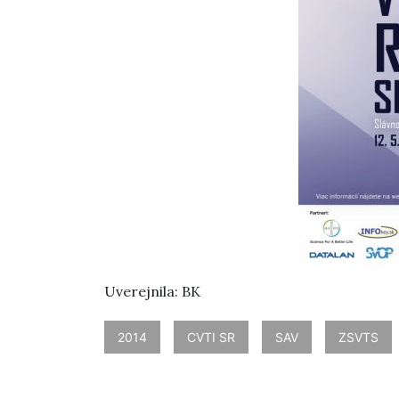
Uverejnila: BK
2014
CVTI SR
SAV
ZSVTS