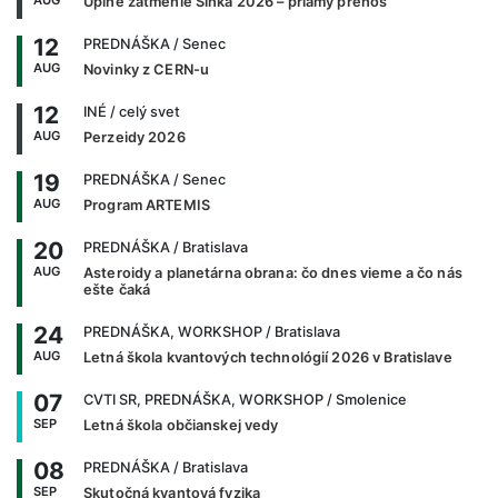
Úplné zatmenie Slnka 2026 – priamy prenos
12
PREDNÁŠKA
/ Senec
AUG
Novinky z CERN-u
12
INÉ
/ celý svet
AUG
Perzeidy 2026
19
PREDNÁŠKA
/ Senec
AUG
Program ARTEMIS
20
PREDNÁŠKA
/ Bratislava
AUG
Asteroidy a planetárna obrana: čo dnes vieme a čo nás
ešte čaká
24
PREDNÁŠKA, WORKSHOP
/ Bratislava
AUG
Letná škola kvantových technológií 2026 v Bratislave
07
CVTI SR, PREDNÁŠKA, WORKSHOP
/ Smolenice
SEP
Letná škola občianskej vedy
08
PREDNÁŠKA
/ Bratislava
SEP
Skutočná kvantová fyzika