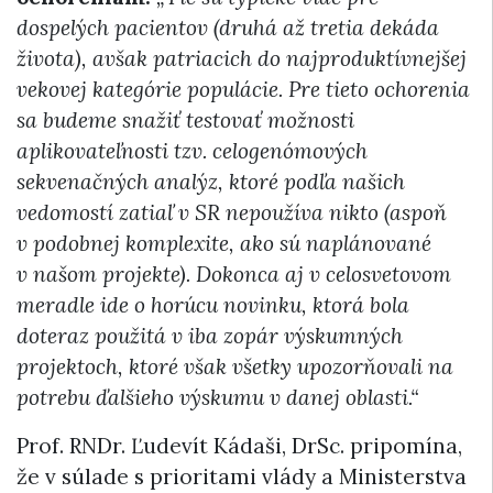
dospelých pacientov (druhá až tretia dekáda
života), avšak patriacich do najproduktívnejšej
vekovej kategórie populácie. Pre tieto ochorenia
sa budeme snažiť testovať možnosti
aplikovateľnosti tzv. celogenómových
sekvenačných analýz, ktoré podľa našich
vedomostí zatiaľ v SR nepoužíva nikto (aspoň
v podobnej komplexite, ako sú naplánované
v našom projekte). Dokonca aj v celosvetovom
meradle ide o horúcu novinku, ktorá bola
doteraz použitá v iba zopár výskumných
projektoch, ktoré však všetky upozorňovali na
potrebu ďalšieho výskumu v danej oblasti.“
Prof. RNDr. Ľudevít Kádaši, DrSc. pripomína,
že v súlade s prioritami vlády a Ministerstva