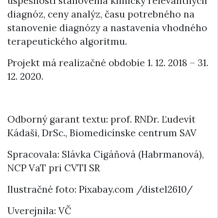
úspešnosti stanovenia klinicky relevantných
diagnóz, ceny analýz, času potrebného na
stanovenie diagnózy a nastavenia vhodného
terapeutického algoritmu.
Projekt má realizačné obdobie 1. 12. 2018 – 31.
12. 2020.
Odborný garant textu: prof. RNDr. Ľudevít
Kádaši, DrSc., Biomedicínske centrum SAV
Spracovala: Slávka Cigáňová (Habrmanová),
NCP VaT pri CVTI SR
Ilustračné foto: Pixabay.com /distel2610/
Uverejnila: VČ