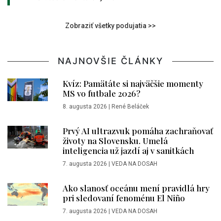
Zobraziť všetky podujatia >>
NAJNOVŠIE ČLÁNKY
Kvíz: Pamätáte si najväčšie momenty
MS vo futbale 2026?
8. augusta 2026
|
René Beláček
Prvý AI ultrazvuk pomáha zachraňovať
životy na Slovensku. Umelá
inteligencia už jazdí aj v sanitkách
7. augusta 2026
|
VEDA NA DOSAH
Ako slanosť oceánu mení pravidlá hry
pri sledovaní fenoménu El Niño
7. augusta 2026
|
VEDA NA DOSAH