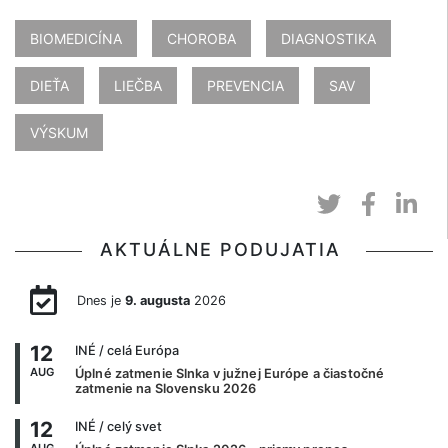
BIOMEDICÍNA
CHOROBA
DIAGNOSTIKA
DIEŤA
LIEČBA
PREVENCIA
SAV
VÝSKUM
AKTUÁLNE PODUJATIA
Dnes je
9. augusta
2026
12
INÉ
/ celá Európa
AUG
Úplné zatmenie Slnka v južnej Európe a čiastočné
zatmenie na Slovensku 2026
12
INÉ
/ celý svet
AUG