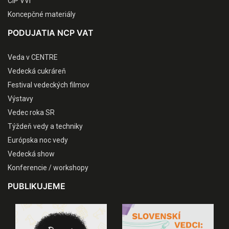
CIP VVI
Koncepčné materiály
PODUJATIA NCP VAT
Veda v CENTRE
Vedecká cukráreň
Festival vedeckých filmov
Výstavy
Vedec roka SR
Týždeň vedy a techniky
Európska noc vedy
Vedecká show
Konferencie / workshopy
PUBLIKUJEME