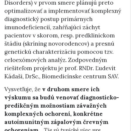
Disorders) v prvom smere plánujú preto
optimalizovať a implementovať komplexný
diagnostický postup primárnych
imunodeficiencií, zahŕňajúci záchyt
pacientov v skorom, resp. predklinickom
štádiu (skríning novorodencov) a presnú
genetickú charakterizáciu pomocou tzv.
celoexómových analýz. Zodpovedným
riešiteľom projektu je prof. RNDr. Ľudevít
Kádaši, DrSc., Biomedicínske centrum SAV.
Vysvetľuje, že
v druhom smere ich
výskumu sa budú venovať diagnosticko-
predikčným možnostiam závažných
komplexných ochorení, konkrétne
autoimunitným zápalovým črevným
ochoreniam.
„Tie sú typické viac pre