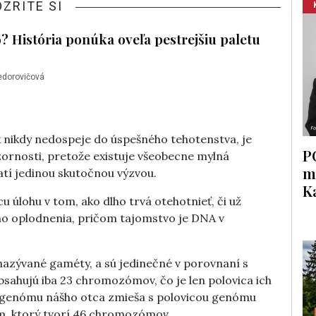
OZRITE SI
? História ponúka oveľa pestrejšiu paletu
edorovičová
k nikdy nedospeje do úspešného tehotenstva, je
P
ornosti, pretože existuje všeobecne mylná
m
atí jedinou skutočnou výzvou.
K
u úlohu v tom, ako dlho trvá otehotnieť, či už
o oplodnenia, pričom tajomstvo je DNA v
 nazývané gaméty, a sú jedinečné v porovnaní s
obsahujú iba 23 chromozómov, čo je len polovica ich
a genómu nášho otca zmieša s polovicou genómu
óm, ktorý tvorí 46 chromozómov.