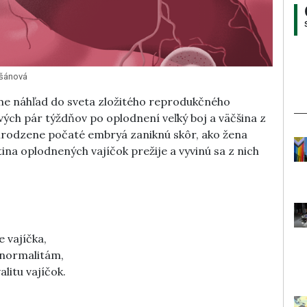
ašánová
ame náhľad do sveta zložitého reprodukčného
ých pár týždňov po oplodnení veľký boj a väčšina z
irodzene počaté embryá zaniknú skôr, ako žena
etina oplodnených vajíčok prežije a vyvinú sa z nich
 vajíčka,
normalitám,
litu vajíčok.