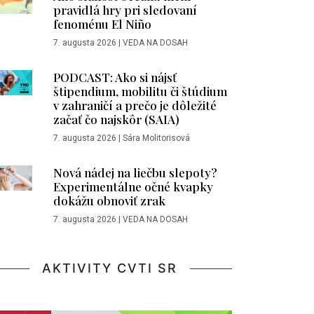
pravidlá hry pri sledovaní
fenoménu El Niño
7. augusta 2026
|
VEDA NA DOSAH
PODCAST: Ako si nájsť
štipendium, mobilitu či štúdium
v zahraničí a prečo je dôležité
začať čo najskôr (SAIA)
7. augusta 2026
|
Sára Molitorisová
Nová nádej na liečbu slepoty?
Experimentálne očné kvapky
dokážu obnoviť zrak
7. augusta 2026
|
VEDA NA DOSAH
AKTIVITY CVTI SR