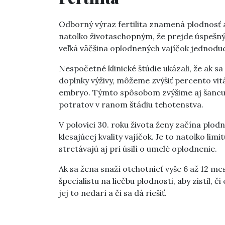
Odborný výraz fertilita znamená plodnosť a
natoľko životaschopným, že prejde úspešným
veľká väčšina oplodnených vajíčok jednodu
Nespočetné klinické štúdie ukázali, že ak 
doplnky výživy, môžeme zvýšiť percento vit
embryo. Týmto spôsobom zvýšime aj šancu, ž
potratov v ranom štádiu tehotenstva.
V polovici 30. roku života ženy začína plod
klesajúcej kvality vajíčok. Je to natoľko limi
stretávajú aj pri úsilí o umelé oplodnenie.
Ak sa žena snaží otehotnieť vyše 6 až 12 mes
špecialistu na liečbu plodnosti, aby zistil, 
jej to nedarí a či sa dá riešiť.