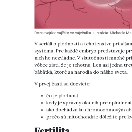
Dozrievajúce vajíčko vo vaječníku. Ilustrácia: Michaela M
V seriáli o plodnosti a tehotenstve prináš
systému. Pre každé embryo predstavuje prv
nich ho nezvládne. V skutočnosti mnohé pr
vôbec zistí, že je tehotná. Len asi jedna tr
bábätká, ktoré sa narodia do nášho sveta.
V prvej časti sa dozviete:
čo je plodnosť,
kedy je správny okamih pre oplodnenie
ako dochádza ku chromozómovým ab
prečo sú mitochondrie dôležité pre kva
Fertilita