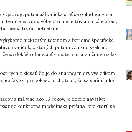
 vyjadruje potenciál vajíčka stať sa oplodneným a
 tehotenstvom. Vôbec to nie je triviálna záležitosť,
cho nemá to, čo potrebuje.
sa vyhýbame niektorým toxínom a berieme špecifické
álnych vajíčok, z ktorých potom vznikne kvalitné
e sa dokážu uhniezdiť v maternici a znížime riziko
nosť rýchlo klesať, čo je do značnej miery výsledkom
tujúci faktor pri pokuse otehotnieť, že sa s ním ľudia
iacov a má viac ako 35 rokov, je dobré navštíviť
či existuje konkrétna medicínska príčina, pre ktorú sa