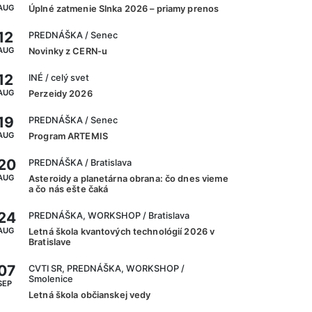
AUG
Úplné zatmenie Slnka 2026 – priamy prenos
12
PREDNÁŠKA
/ Senec
AUG
Novinky z CERN-u
12
INÉ
/ celý svet
AUG
Perzeidy 2026
19
PREDNÁŠKA
/ Senec
AUG
Program ARTEMIS
20
PREDNÁŠKA
/ Bratislava
AUG
Asteroidy a planetárna obrana: čo dnes vieme
a čo nás ešte čaká
24
PREDNÁŠKA, WORKSHOP
/ Bratislava
AUG
Letná škola kvantových technológií 2026 v
Bratislave
07
CVTI SR, PREDNÁŠKA, WORKSHOP
/
Smolenice
SEP
Letná škola občianskej vedy