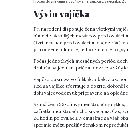
Proces dozrievania a uvoľňovania vajíčka z vaječníka. Zd
Vývin vajíčka
Pri narodení disponuje žena všetkými vajíčk
obdobie niekoľkých mesiacov pred ovulácio
štyri mesiace pred ovuláciou začne rásť mal
prirodzene odumrie, jedno z nich je to „vyb
Počas jednotlivých mesačných periód dochád
druhého vaječníka, pričom dozrieva vždy le
Vajíčko dozrieva vo folikule, obale zložen
Keď sa vajíčko sformuje a dozrie, dokončí 
dolu vajcovodom už pripravené na oplodne
Ak má žena 28-dňový menštruačný cyklus, ta
začiatku menštruačného krvácania. Čas, keď
24 hodín po ovulácii. Nemusíme sa však obáv
spermie môžu prežiť v ženskom reprodukčno