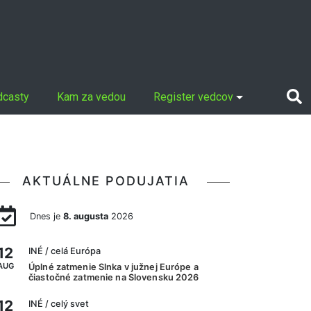
dcasty
Kam za vedou
Register vedcov
AKTUÁLNE PODUJATIA
Dnes je
8. augusta
2026
12
INÉ
/ celá Európa
AUG
Úplné zatmenie Slnka v južnej Európe a
čiastočné zatmenie na Slovensku 2026
12
INÉ
/ celý svet