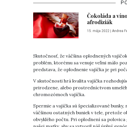
P
Čokoláda a víno
afrodiziák
15. mája 2022
|
Andrea F
Skutočnosť, že väčšina oplodnených vajíčo
problém, ktorému sa venuje veľmi málo poz
predstava, že oplodnenie vajíčka je pri poč
V skutočnosti hrá kvalita vajíčka rozhodujúc
prirodzene, alebo prostredníctvom umeléh
chromozómoch vajíčka.
Spermie a vajíčka sú špecializované bunky,
väčšinou ostatných buniek v tele, pretože 
obvyklého počtu. Pri oplodnení sa polovic
našej matky, aby sa vytvoril náš úplný gen