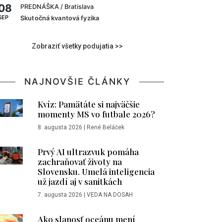
08
PREDNÁŠKA
/ Bratislava
SEP
Skutočná kvantová fyzika
Zobraziť všetky podujatia >>
NAJNOVŠIE ČLÁNKY
Kvíz: Pamätáte si najväčšie
momenty MS vo futbale 2026?
8. augusta 2026
|
René Beláček
Prvý AI ultrazvuk pomáha
zachraňovať životy na
Slovensku. Umelá inteligencia
už jazdí aj v sanitkách
7. augusta 2026
|
VEDA NA DOSAH
Ako slanosť oceánu mení