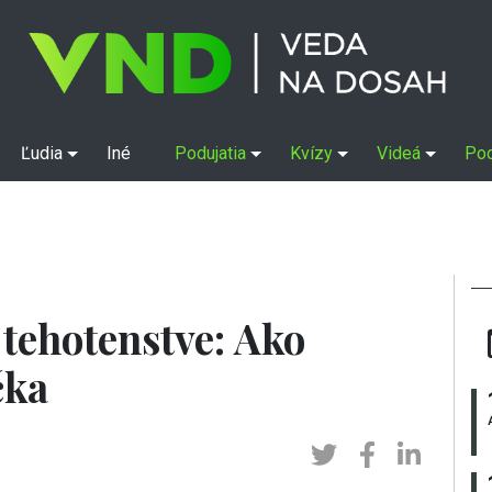
Ľudia
Iné
Podujatia
Kvízy
Videá
Po
 tehotenstve: Ako
čka