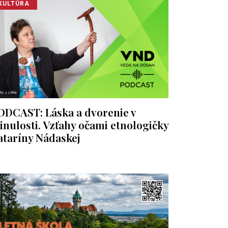
KULTÚRA
ODCAST: Láska a dvorenie v
inulosti. Vzťahy očami etnologičky
ataríny Nádaskej