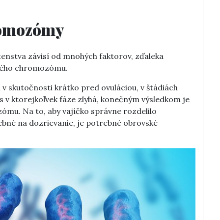
hromozómy
tenstva závisí od mnohých faktorov, zďaleka
aždého chromozómu.
skutočnosti krátko pred ovuláciou, v štádiách
 v ktorejkoľvek fáze zlyhá, konečným výsledkom je
mu. Na to, aby vajíčko správne rozdelilo
bné na dozrievanie, je potrebné obrovské