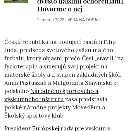
dvesto ďalšími ochoreniami.
Hovorme o nej
2. marca 2023
|
VEDA NA DOSAH
Českú republiku na podujatí zastúpi Filip
Juda, predseda svetového zväzu malého
futbalu, ktorý objasní, prečo Česi „stavili” na
fyzioterapiu a smerujú svoj projekt na
materské školy a 1. stupeň základných škôl.
Anna Pastuszak a Malgorzata Sławinska z
poľského
Národného športového a
výskumného inštitútu
zasa predstavia
poľské národné projekty Move4Fun a
Školský športový klub.
Prezident
Európskej rady pre výskum
v