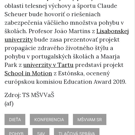
oblasti telesnej výchovy a športu Claude
Scheuer bude hovoriť o riešeniach
zabezpečenia väčšieho množstva pohybu v
školách. Profesor João Martins z
Lisabonskej
univerzity
bude zasa prezentovať projekt
propagácie zdravého životného štýlu a
pohybu v portugalských školách a Maarja
Park z
univerzity v Tartu
predstaví projekt
School in Motion
z Estónska, ocenený
európskou komisiou Education Award 2019.
Zdroj: TS MŠVVaŠ
(af)
DIEŤA
KONFERENCIA
MŠVVAM SR
POHYB
SAV
TLAČOVÁ SPRÁVA