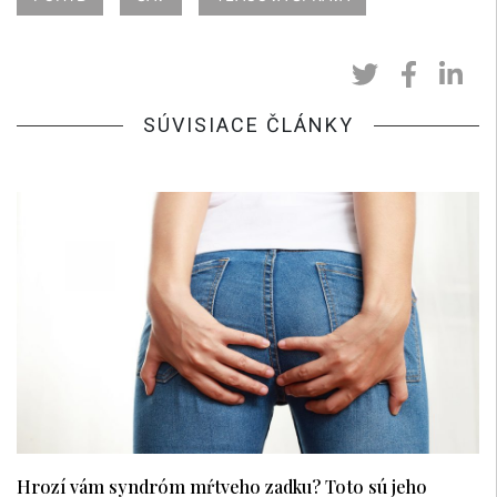
SÚVISIACE ČLÁNKY
Hrozí vám syndróm mŕtveho zadku? Toto sú jeho