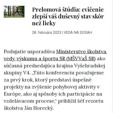
Prelomová štúdia: cvičenie
zlepší váš duševný stav skôr
než lieky
28. februára 2023
|
VEDA NA DOSAH
Podujatie usporadúva
Ministerstvo školstva,
vedy, výskumu a športu SR (MŠVVaŠ SR)
ako
súčasná predsedajúca krajina Vyšehradskej
skupiny V4. „Túto konferenciu považujeme
za prvý krok, ktorý predstaví úspešné
projekty na zvýšenie pohybovej aktivity v
Európe, ako aj spôsoby ich participácie na
vzdelávacom procese,“ priblížil šéf rezortu
školstva Ján Horecký.