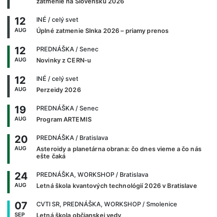
zatmenie na Slovensku 2026
12
INÉ
/ celý svet
AUG
Úplné zatmenie Slnka 2026 – priamy prenos
12
PREDNÁŠKA
/ Senec
AUG
Novinky z CERN-u
12
INÉ
/ celý svet
AUG
Perzeidy 2026
19
PREDNÁŠKA
/ Senec
AUG
Program ARTEMIS
20
PREDNÁŠKA
/ Bratislava
AUG
Asteroidy a planetárna obrana: čo dnes vieme a čo nás
ešte čaká
24
PREDNÁŠKA, WORKSHOP
/ Bratislava
AUG
Letná škola kvantových technológií 2026 v Bratislave
07
CVTI SR, PREDNÁŠKA, WORKSHOP
/ Smolenice
SEP
Letná škola občianskej vedy