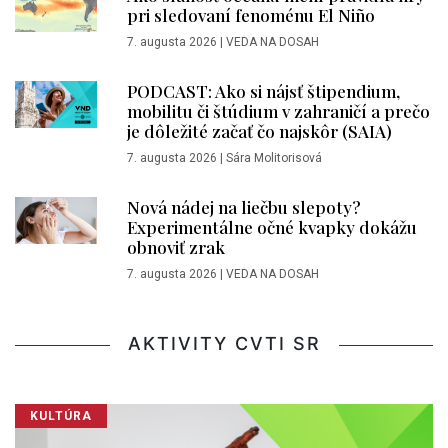
pri sledovaní fenoménu El Niño
7. augusta 2026
|
VEDA NA DOSAH
PODCAST: Ako si nájsť štipendium,
mobilitu či štúdium v zahraničí a prečo
je dôležité začať čo najskôr (SAIA)
7. augusta 2026
|
Sára Molitorisová
Nová nádej na liečbu slepoty?
Experimentálne očné kvapky dokážu
obnoviť zrak
7. augusta 2026
|
VEDA NA DOSAH
AKTIVITY CVTI SR
KULTÚRA