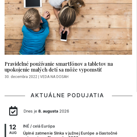
Pravidelné používanie smartfónov a tabletov na
upokojenie malých detí sa môže vypomstiť
30. decembra 2022
|
VEDA NA DOSAH
AKTUÁLNE PODUJATIA
Dnes je
8. augusta
2026
12
INÉ
/ celá Európa
AUG
Úplné zatmenie Slnka v južnej Európe a čiastočné