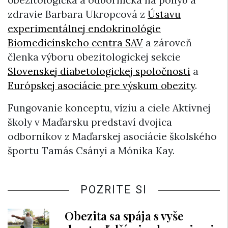
obezitologička a odborníčka na pohyb a
zdravie Barbara Ukropcová z
Ústavu
experimentálnej endokrinológie
Biomedicínskeho centra SAV
a zároveň
členka výboru obezitologickej sekcie
Slovenskej diabetologickej spoločnosti
a
Európskej asociácie pre výskum obezity
.
Fungovanie konceptu, víziu a ciele Aktívnej
školy v Maďarsku predstaví dvojica
odborníkov z Maďarskej asociácie školského
športu Tamás Csányi a Mónika Kay.
POZRITE SI
Obezita sa spája s vyše