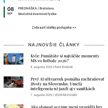
08
PREDNÁŠKA
/ Bratislava
SEP
Skutočná kvantová fyzika
Zobraziť všetky podujatia >>
NAJNOVŠIE ČLÁNKY
Kvíz: Pamätáte si najväčšie momenty
MS vo futbale 2026?
8. augusta 2026
|
René Beláček
Prvý AI ultrazvuk pomáha zachraňovať
životy na Slovensku. Umelá
inteligencia už jazdí aj v sanitkách
7. augusta 2026
|
VEDA NA DOSAH
Ako slanosť oceánu mení pravidlá hry