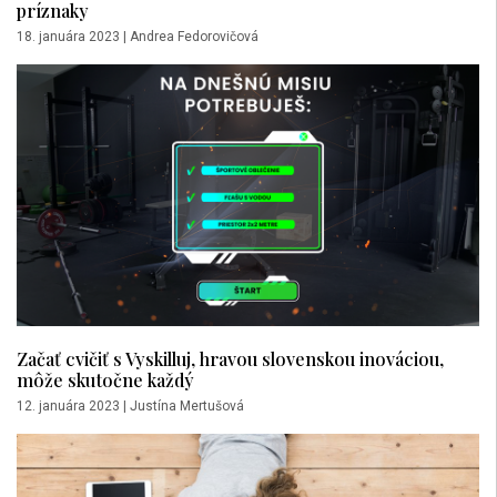
príznaky
18. januára 2023
|
Andrea Fedorovičová
Začať cvičiť s Vyskilluj, hravou slovenskou inováciou,
môže skutočne každý
12. januára 2023
|
Justína Mertušová