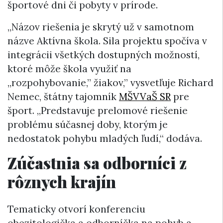
športové dni či pobyty v prírode.
„Názov riešenia je skrytý už v samotnom
názve Aktívna škola. Sila projektu spočíva v
integrácii všetkých dostupných možností,
ktoré môže škola využiť na
„rozpohybovanie,” žiakov,” vysvetľuje Richard
Nemec, štátny tajomník
MŠVVaŠ SR
pre
šport. „Predstavuje prelomové riešenie
problému súčasnej doby, ktorým je
nedostatok pohybu mladých ľudí,“ dodáva.
Zúčastnia sa odborníci z
rôznych krajín
Tematicky otvorí konferenciu