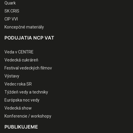
Quark
SK CRIS
CIP VVI
Koncepčné materiály
PODUJATIA NCP VAT
Veda v CENTRE
Vedecká cukráreň
Festival vedeckých filmov
Výstavy
Vedec roka SR
Týždeň vedy a techniky
Európska noc vedy
Vedecká show
Konferencie / workshopy
PUBLIKUJEME