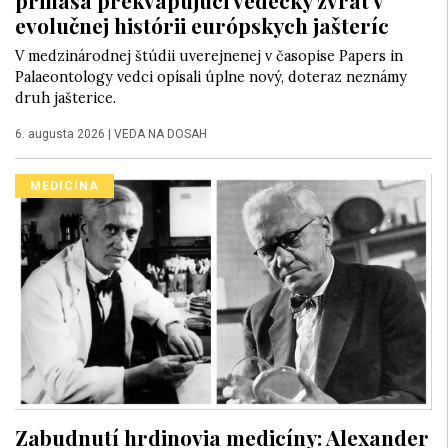
evolučnej histórii európskych jašteríc
V medzinárodnej štúdii uverejnenej v časopise Papers in
Palaeontology vedci opísali úplne nový, doteraz neznámy
druh jašterice.
6. augusta 2026
|
VEDA NA DOSAH
MEDICÍNA
Zabudnutí hrdinovia medicíny: Alexander