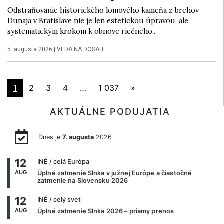
Odstraňovanie historického lomového kameňa z brehov
Dunaja v Bratislave nie je len estetickou úpravou, ale
systematickým krokom k obnove riečneho...
5. augusta 2026
|
VEDA NA DOSAH
1
2
3
4
…
1 037
»
AKTUÁLNE PODUJATIA
Dnes je
7. augusta
2026
12
INÉ
/ celá Európa
AUG
Úplné zatmenie Slnka v južnej Európe a čiastočné
zatmenie na Slovensku 2026
12
INÉ
/ celý svet
AUG
Úplné zatmenie Slnka 2026 – priamy prenos