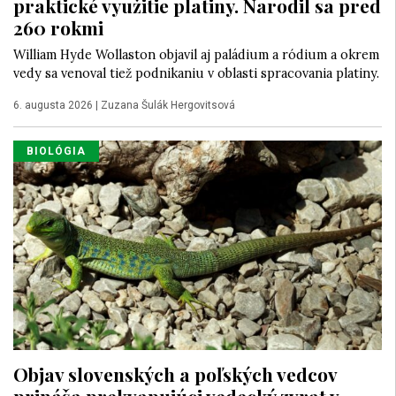
praktické využitie platiny. Narodil sa pred
260 rokmi
William Hyde Wollaston objavil aj paládium a ródium a okrem
vedy sa venoval tiež podnikaniu v oblasti spracovania platiny.
6. augusta 2026
|
Zuzana Šulák Hergovitsová
BIOLÓGIA
Objav slovenských a poľských vedcov
prináša prekvapujúci vedecký zvrat v