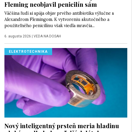
Fleming neobjavil penicilín sám
Väčšina ľudí si spája objav prvého antibiotika výlučne s
Alexandrom Flemingom. K vytvoreniu skutočného a
použiteľného penicilínu však viedla mravčia...
6. augusta 2026
|
VEDA NA DOSAH
ELEKTROTECHNIKA
Nový inteligentný prsteň meria hladinu