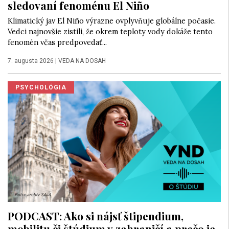
sledovaní fenoménu El Niño
Klimatický jav El Niño výrazne ovplyvňuje globálne počasie.
Vedci najnovšie zistili, že okrem teploty vody dokáže tento
fenomén včas predpovedať...
7. augusta 2026
|
VEDA NA DOSAH
PSYCHOLÓGIA
PODCAST: Ako si nájsť štipendium,
mobilitu či štúdium v zahraničí a prečo je