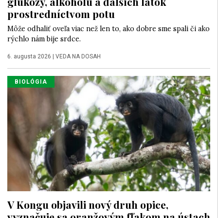
glukózy, alkoholu a ďalších látok
prostredníctvom potu
Môže odhaliť oveľa viac než len to, ako dobre sme spali či ako
rýchlo nám bije srdce.
6. augusta 2026
|
VEDA NA DOSAH
BIOLÓGIA
V Kongu objavili nový druh opice,
vyznačuje sa oranžovým fľakom na ústach