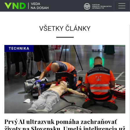
VŠETKY ČLÁNKY
TECHNIKA
Prvý AI ultrazvuk pomáha zachraňovať
životy na Slovensku. Umelá inteligencia už