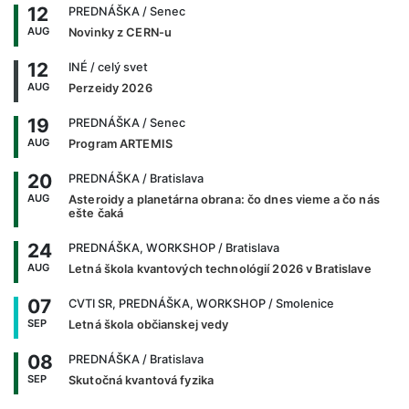
12
PREDNÁŠKA
/ Senec
AUG
Novinky z CERN-u
12
INÉ
/ celý svet
AUG
Perzeidy 2026
19
PREDNÁŠKA
/ Senec
AUG
Program ARTEMIS
20
PREDNÁŠKA
/ Bratislava
AUG
Asteroidy a planetárna obrana: čo dnes vieme a čo nás
ešte čaká
24
PREDNÁŠKA, WORKSHOP
/ Bratislava
AUG
Letná škola kvantových technológií 2026 v Bratislave
07
CVTI SR, PREDNÁŠKA, WORKSHOP
/ Smolenice
SEP
Letná škola občianskej vedy
08
PREDNÁŠKA
/ Bratislava
SEP
Skutočná kvantová fyzika