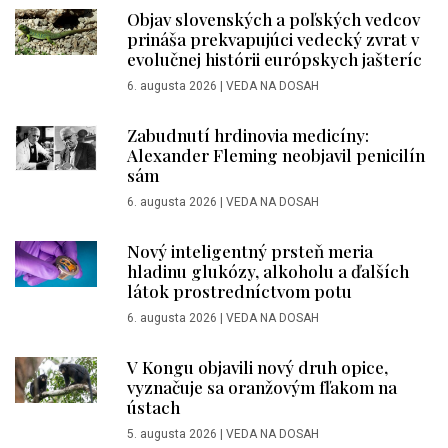
Objav slovenských a poľských vedcov
prináša prekvapujúci vedecký zvrat v
evolučnej histórii európskych jašteríc
6. augusta 2026
|
VEDA NA DOSAH
Zabudnutí hrdinovia medicíny:
Alexander Fleming neobjavil penicilín
sám
6. augusta 2026
|
VEDA NA DOSAH
Nový inteligentný prsteň meria
hladinu glukózy, alkoholu a ďalších
látok prostredníctvom potu
6. augusta 2026
|
VEDA NA DOSAH
V Kongu objavili nový druh opice,
vyznačuje sa oranžovým fľakom na
ústach
5. augusta 2026
|
VEDA NA DOSAH