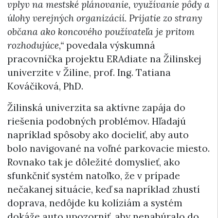
vplyv na mestské plánovanie, využívanie pôdy a
úlohy verejných organizácií. Prijatie zo strany
občana ako koncového používateľa je pritom
rozhodujúce,“
povedala výskumná
pracovníčka projektu ERAdiate na Žilinskej
univerzite v Žiline, prof. Ing. Tatiana
Kováčiková, PhD.
Žilinská univerzita sa aktívne zapája do
riešenia podobných problémov. Hľadajú
napríklad spôsoby ako docieliť, aby auto
bolo navigované na voľné parkovacie miesto.
Rovnako tak je dôležité domyslieť, ako
sfunkčniť systém natoľko, že v prípade
nečakanej situácie, keď sa napríklad zhustí
doprava, nedôjde ku kolíziám a systém
dokáže auto upozorniť, aby nenabúralo do