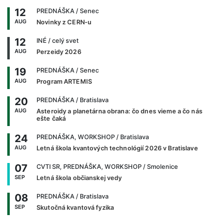
12
PREDNÁŠKA
/ Senec
AUG
Novinky z CERN-u
12
INÉ
/ celý svet
AUG
Perzeidy 2026
19
PREDNÁŠKA
/ Senec
AUG
Program ARTEMIS
20
PREDNÁŠKA
/ Bratislava
AUG
Asteroidy a planetárna obrana: čo dnes vieme a čo nás
ešte čaká
24
PREDNÁŠKA, WORKSHOP
/ Bratislava
AUG
Letná škola kvantových technológií 2026 v Bratislave
07
CVTI SR, PREDNÁŠKA, WORKSHOP
/ Smolenice
SEP
Letná škola občianskej vedy
08
PREDNÁŠKA
/ Bratislava
SEP
Skutočná kvantová fyzika