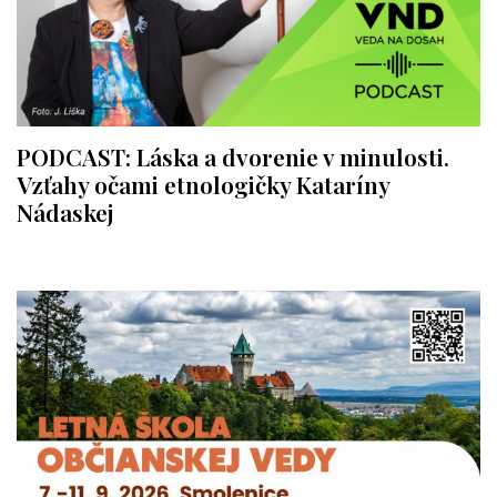
PODCAST: Láska a dvorenie v minulosti.
Vzťahy očami etnologičky Kataríny
Nádaskej