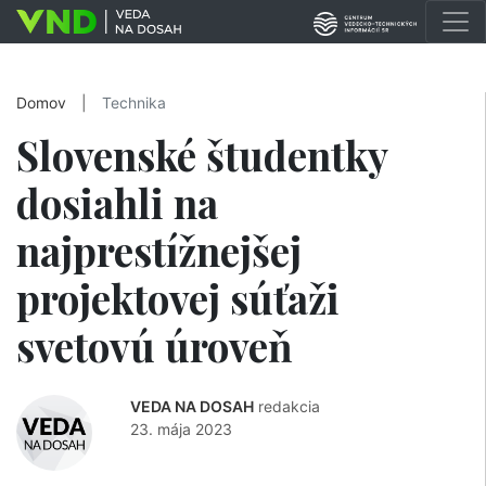
Domov
|
Technika
Slovenské študentky
dosiahli na
najprestížnejšej
projektovej súťaži
svetovú úroveň
VEDA NA DOSAH
redakcia
23. mája 2023