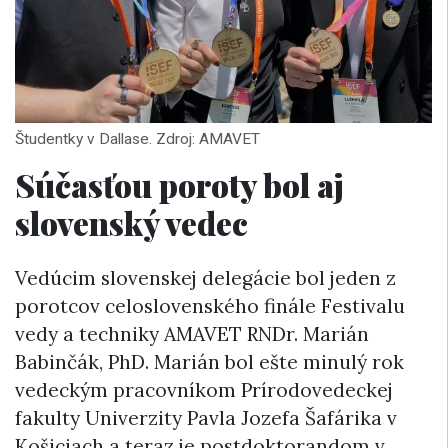
Študentky v Dallase. Zdroj: AMAVET
Súčasťou poroty bol aj
slovenský vedec
Vedúcim slovenskej delegácie bol jeden z
porotcov celoslovenského finále Festivalu
vedy a techniky AMAVET RNDr. Marián
Babinčák, PhD. Marián bol ešte minulý rok
vedeckým pracovníkom Prírodovedeckej
fakulty Univerzity Pavla Jozefa Šafárika v
Košiciach a teraz je postdoktorandom v