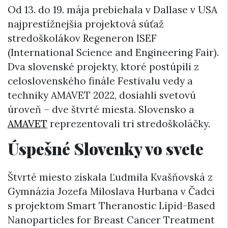
Od 13. do 19. mája prebiehala v Dallase v USA
najprestížnejšia projektová súťaž
stredoškolákov Regeneron ISEF
(International Science and Engineering Fair).
Dva slovenské projekty, ktoré postúpili z
celoslovenského finále Festivalu vedy a
techniky AMAVET 2022, dosiahli svetovú
úroveň – dve štvrté miesta. Slovensko a
AMAVET
reprezentovali tri stredoškoláčky.
Úspešné Slovenky vo svete
Štvrté miesto získala Ľudmila Kvašňovská z
Gymnázia Jozefa Miloslava Hurbana v Čadci
s projektom Smart Theranostic Lipid-Based
Nanoparticles for Breast Cancer Treatment