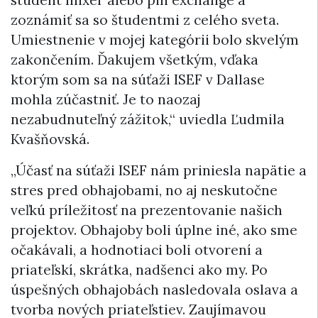
zoznámiť sa so študentmi z celého sveta.
Umiestnenie v mojej kategórii bolo skvelým
zakončením. Ďakujem všetkým, vďaka
ktorým som sa na súťaži ISEF v Dallase
mohla zúčastniť. Je to naozaj
nezabudnuteľný zážitok,“ uviedla Ľudmila
Kvašňovská.
„Účasť na súťaži ISEF nám priniesla napätie a
stres pred obhajobami, no aj neskutočne
veľkú príležitosť na prezentovanie našich
projektov. Obhajoby boli úplne iné, ako sme
očakávali, a hodnotiaci boli otvorení a
priateľskí, skrátka, nadšenci ako my. Po
úspešných obhajobách nasledovala oslava a
tvorba nových priateľstiev. Zaujímavou