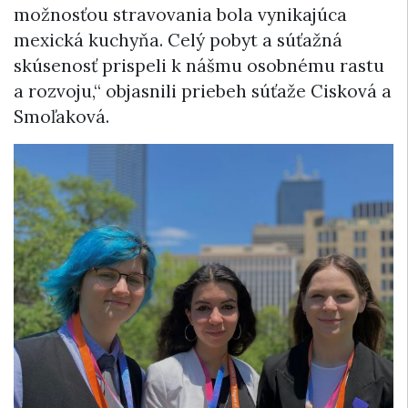
možnosťou stravovania bola vynikajúca
mexická kuchyňa. Celý pobyt a súťažná
skúsenosť prispeli k nášmu osobnému rastu
a rozvoju,“ objasnili priebeh súťaže Cisková a
Smoľaková.