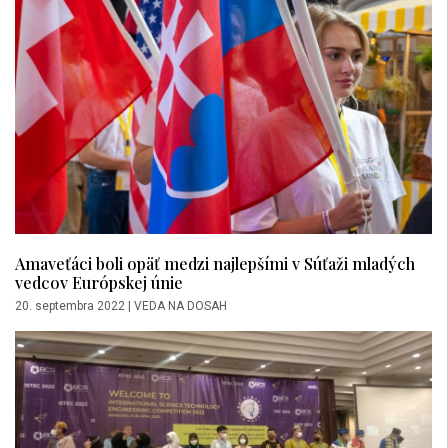
Amaveťáci boli opäť medzi najlepšími v Súťaži mladých
vedcov Európskej únie
20. septembra 2022
|
VEDA NA DOSAH