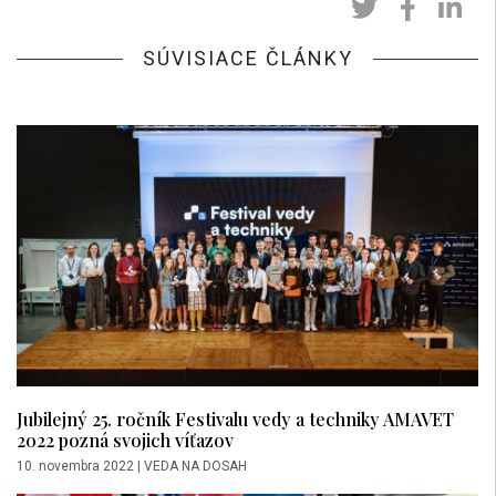
SÚVISIACE ČLÁNKY
Jubilejný 25. ročník Festivalu vedy a techniky AMAVET
2022 pozná svojich víťazov
10. novembra 2022
|
VEDA NA DOSAH