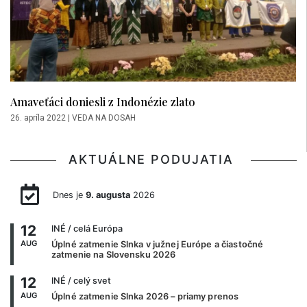
Amaveťáci doniesli z Indonézie zlato
26. apríla 2022
|
VEDA NA DOSAH
AKTUÁLNE PODUJATIA
Dnes je
9. augusta
2026
12
INÉ
/ celá Európa
AUG
Úplné zatmenie Slnka v južnej Európe a čiastočné
zatmenie na Slovensku 2026
12
INÉ
/ celý svet
AUG
Úplné zatmenie Slnka 2026 – priamy prenos