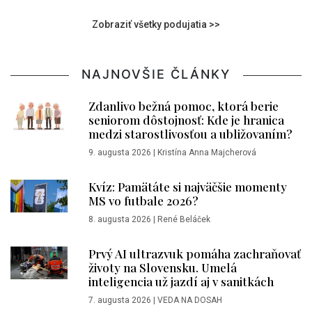
Zobraziť všetky podujatia >>
NAJNOVŠIE ČLÁNKY
Zdanlivo bežná pomoc, ktorá berie
seniorom dôstojnosť: Kde je hranica
medzi starostlivosťou a ubližovaním?
9. augusta 2026
|
Kristína Anna Majcherová
Kvíz: Pamätáte si najväčšie momenty
MS vo futbale 2026?
8. augusta 2026
|
René Beláček
Prvý AI ultrazvuk pomáha zachraňovať
životy na Slovensku. Umelá
inteligencia už jazdí aj v sanitkách
7. augusta 2026
|
VEDA NA DOSAH