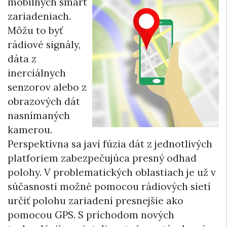
mobilných smart
zariadeniach.
Môžu to byť
rádiové signály,
dáta z
inerciálnych
senzorov alebo z
obrazových dát
nasnímaných
kamerou.
Perspektívna sa javí fúzia dát z jednotlivých
platforiem zabezpečujúca presný odhad
polohy. V problematických oblastiach je už v
súčasnosti možné pomocou rádiových sietí
určiť polohu zariadení presnejšie ako
pomocou GPS. S príchodom nových