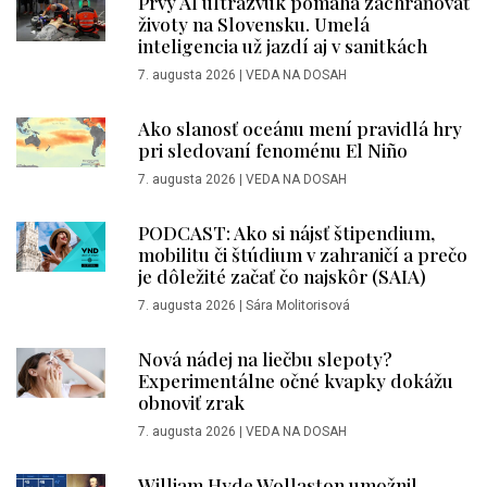
Prvý AI ultrazvuk pomáha zachraňovať
životy na Slovensku. Umelá
inteligencia už jazdí aj v sanitkách
7. augusta 2026
|
VEDA NA DOSAH
Ako slanosť oceánu mení pravidlá hry
pri sledovaní fenoménu El Niño
7. augusta 2026
|
VEDA NA DOSAH
PODCAST: Ako si nájsť štipendium,
mobilitu či štúdium v zahraničí a prečo
je dôležité začať čo najskôr (SAIA)
7. augusta 2026
|
Sára Molitorisová
Nová nádej na liečbu slepoty?
Experimentálne očné kvapky dokážu
obnoviť zrak
7. augusta 2026
|
VEDA NA DOSAH
William Hyde Wollaston umožnil