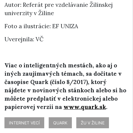
Autor: Referát pre vzdelávanie Žilinskej
univerzity v Žiline
Foto a ilustrácie: EF UNIZA
Uverejnila: VČ
Viac o inteligentných mestách, ako aj o
iných zaujímavých témach, sa dočítate v
časopise Quark (číslo 8/2017), ktorý
nájdete v novinových stánkoch alebo si ho
môžete predplatiť v elektronickej alebo
papierovej verzii na
www.quark.sk
.
INTERNET VECÍ
QUARK
ŽU V ŽILINE