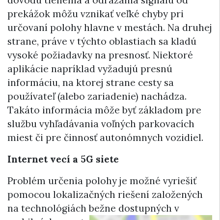
dôvodu tienenia a odrážania signálu od
prekážok môžu vznikať veľké chyby pri
určovaní polohy hlavne v mestách. Na druhej
strane, práve v týchto oblastiach sa kladú
vysoké požiadavky na presnosť. Niektoré
aplikácie napríklad vyžadujú presnú
informáciu, na ktorej strane cesty sa
používateľ (alebo zariadenie) nachádza.
Takáto informácia môže byť základom pre
službu vyhľadávania voľných parkovacích
miest či pre činnosť autonómnych vozidiel.
Internet vecí a 5G siete
Problém určenia polohy je možné vyriešiť
pomocou lokalizačných riešení založených
na technológiách bežne
dostupných v