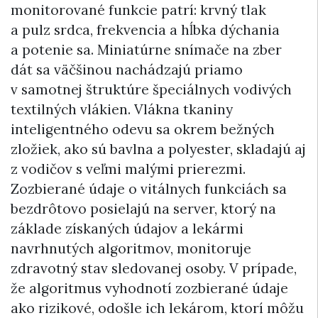
monitorované funkcie patrí: krvný tlak
a pulz srdca, frekvencia a hĺbka dýchania
a potenie sa. Miniatúrne snímače na zber
dát sa väčšinou nachádzajú priamo
v samotnej štruktúre špeciálnych vodivých
textilných vlákien. Vlákna tkaniny
inteligentného odevu sa okrem bežných
zložiek, ako sú bavlna a polyester, skladajú aj
z vodičov s veľmi malými prierezmi.
Zozbierané údaje o vitálnych funkciách sa
bezdrôtovo posielajú na server, ktorý na
základe získaných údajov a lekármi
navrhnutých algoritmov, monitoruje
zdravotný stav sledovanej osoby. V prípade,
že algoritmus vyhodnotí zozbierané údaje
ako rizikové, odošle ich lekárom, ktorí môžu