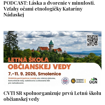
PODCAST: Láska a dvorenie v minulosti.
Vzťahy očami etnologičky Kataríny
Nádaskej
CVTI SR spoluorganizuje prvú Letnú školu
občianskej vedy