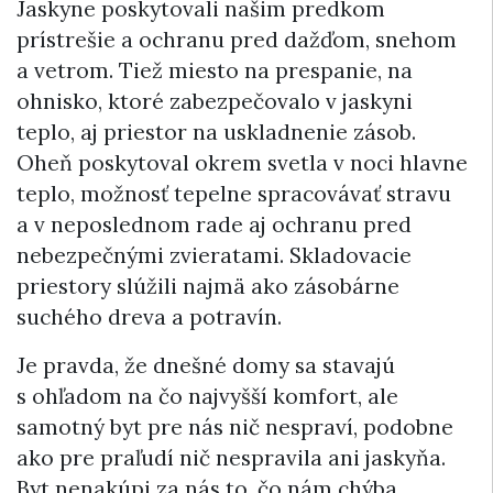
Jaskyne poskytovali našim predkom
prístrešie a ochranu pred dažďom, snehom
a vetrom. Tiež miesto na prespanie, na
ohnisko, ktoré zabezpečovalo v jaskyni
teplo, aj priestor na uskladnenie zásob.
Oheň poskytoval okrem svetla v noci hlavne
teplo, možnosť tepelne spracovávať stravu
a v neposlednom rade aj ochranu pred
nebezpečnými zvieratami. Skladovacie
priestory slúžili najmä ako zásobárne
suchého dreva a potravín.
Je pravda, že dnešné domy sa stavajú
s ohľadom na čo najvyšší komfort, ale
samotný byt pre nás nič nespraví, podobne
ako pre praľudí nič nespravila ani jaskyňa.
Byt nenakúpi za nás to, čo nám chýba