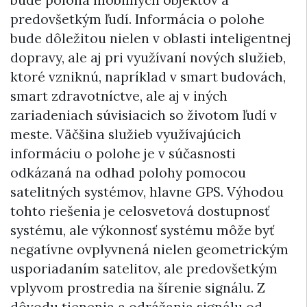
bude poloha mobilných objektov a
predovšetkým ľudí. Informácia o polohe
bude dôležitou nielen v oblasti inteligentnej
dopravy, ale aj pri využívaní nových služieb,
ktoré vzniknú, napríklad v smart budovách,
smart zdravotníctve, ale aj v iných
zariadeniach súvisiacich so životom ľudí v
meste. Väčšina služieb využívajúcich
informáciu o polohe je v súčasnosti
odkázaná na odhad polohy pomocou
satelitných systémov, hlavne GPS. Výhodou
tohto riešenia je celosvetová dostupnosť
systému, ale výkonnosť systému môže byť
negatívne ovplyvnená nielen geometrickým
usporiadaním satelitov, ale predovšetkým
vplyvom prostredia na šírenie signálu. Z