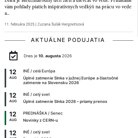
Dnes je Medzinárodný deň žien a dievčat vo vede. Prinášame
vám pohľady piatich inšpiratívnych vedkýň na prácu vo vede
a...
11. februára 2025
|
Zuzana Šulák Hergovitsová
AKTUÁLNE PODUJATIA
Dnes je
10. augusta
2026
12
INÉ
/ celá Európa
AUG
Úplné zatmenie Slnka v južnej Európe a čiastočné
zatmenie na Slovensku 2026
12
INÉ
/ celý svet
AUG
Úplné zatmenie Slnka 2026 – priamy prenos
12
PREDNÁŠKA
/ Senec
AUG
Novinky z CERN-u
12
INÉ
/ celý svet