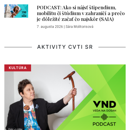
PODCAST: Ako si nájsť štipendium,
mobilitu či štúdium v zahraničí a prečo
je dôležité začať čo najskôr (SAIA)
7. augusta 2026
|
Sára Molitorisová
AKTIVITY CVTI SR
KULTÚRA