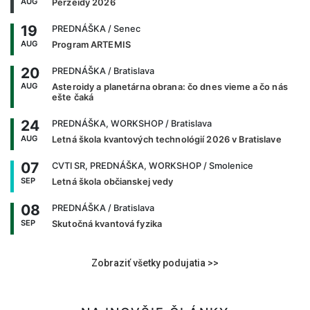
AUG
Perzeidy 2026
19
PREDNÁŠKA
/ Senec
AUG
Program ARTEMIS
20
PREDNÁŠKA
/ Bratislava
AUG
Asteroidy a planetárna obrana: čo dnes vieme a čo nás
ešte čaká
24
PREDNÁŠKA, WORKSHOP
/ Bratislava
AUG
Letná škola kvantových technológií 2026 v Bratislave
07
CVTI SR, PREDNÁŠKA, WORKSHOP
/ Smolenice
SEP
Letná škola občianskej vedy
08
PREDNÁŠKA
/ Bratislava
SEP
Skutočná kvantová fyzika
Zobraziť všetky podujatia >>