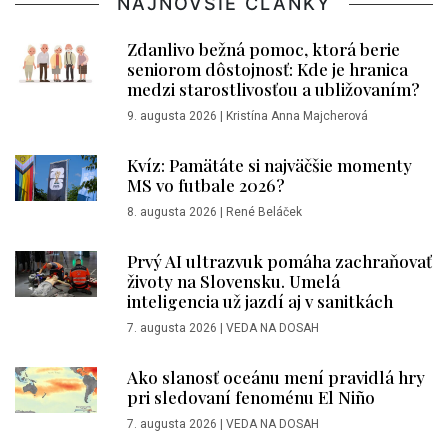
NAJNOVŠIE ČLÁNKY
Zdanlivo bežná pomoc, ktorá berie
seniorom dôstojnosť: Kde je hranica
medzi starostlivosťou a ubližovaním?
9. augusta 2026
|
Kristína Anna Majcherová
Kvíz: Pamätáte si najväčšie momenty
MS vo futbale 2026?
8. augusta 2026
|
René Beláček
Prvý AI ultrazvuk pomáha zachraňovať
životy na Slovensku. Umelá
inteligencia už jazdí aj v sanitkách
7. augusta 2026
|
VEDA NA DOSAH
Ako slanosť oceánu mení pravidlá hry
pri sledovaní fenoménu El Niño
7. augusta 2026
|
VEDA NA DOSAH