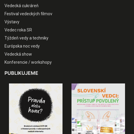
Vedecká cukráreň
Festival vedeckých filmov
Výstavy
Vedec roka SR
Týždeň vedy a techniky
Európska noc vedy
Vedecká show
Konferencie / workshopy
PUBLIKUJEME