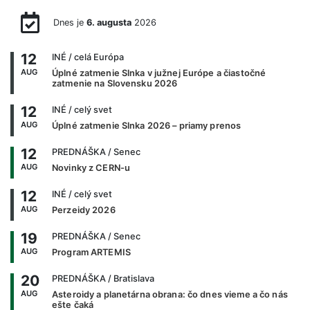
Dnes je
6. augusta
2026
12
INÉ
/ celá Európa
AUG
Úplné zatmenie Slnka v južnej Európe a čiastočné
zatmenie na Slovensku 2026
12
INÉ
/ celý svet
AUG
Úplné zatmenie Slnka 2026 – priamy prenos
12
PREDNÁŠKA
/ Senec
AUG
Novinky z CERN-u
12
INÉ
/ celý svet
AUG
Perzeidy 2026
19
PREDNÁŠKA
/ Senec
AUG
Program ARTEMIS
20
PREDNÁŠKA
/ Bratislava
AUG
Asteroidy a planetárna obrana: čo dnes vieme a čo nás
ešte čaká