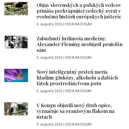
Objav slovenských a poľských vedcov
prináša prekvapujúci vedecký zvrat v
evolučnej histórii európskych jašteríc
6. augusta 2026
|
VEDA NA DOSAH
Zabudnutí hrdinovia medicíny:
Alexander Fleming neobjavil penicilín
sám
6. augusta 2026
|
VEDA NA DOSAH
Nový inteligentný prsteň meria
hladinu glukózy, alkoholu a ďalších
látok prostredníctvom potu
6. augusta 2026
|
VEDA NA DOSAH
V Kongu objavili nový druh opice,
vyznačuje sa oranžovým fľakom na
ústach
5. augusta 2026
|
VEDA NA DOSAH