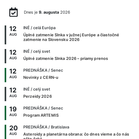
Dnes je
9. augusta
2026
12
INÉ
/ celá Európa
AUG
Úplné zatmenie Slnka v južnej Európe a čiastočné
zatmenie na Slovensku 2026
12
INÉ
/ celý svet
AUG
Úplné zatmenie Slnka 2026 – priamy prenos
12
PREDNÁŠKA
/ Senec
AUG
Novinky z CERN-u
12
INÉ
/ celý svet
AUG
Perzeidy 2026
19
PREDNÁŠKA
/ Senec
AUG
Program ARTEMIS
20
PREDNÁŠKA
/ Bratislava
AUG
Asteroidy a planetárna obrana: čo dnes vieme a čo nás
ešte čaká