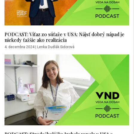
PODCAST: Víťaz zo súťaže v USA: Nájsť dobrý nápad je
niekedy ťažšie ako realizácia
4. decembra 2024
|
Lenka Dudlák Sidorová
PODCAST: Stredoškoláčka Izabela uspela v USA s