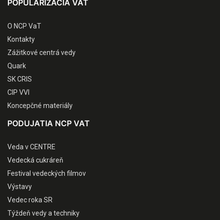
POPULARIZÁCIA VAT
O NCP VaT
Kontakty
Zážitkové centrá vedy
Quark
SK CRIS
CIP VVI
Koncepčné materiály
PODUJATIA NCP VAT
Veda v CENTRE
Vedecká cukráreň
Festival vedeckých filmov
Výstavy
Vedec roka SR
Týždeň vedy a techniky