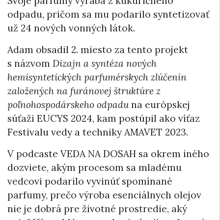
Svoje parfumy vyrába z kukuričného
odpadu, pričom sa mu podarilo syntetizovať
už 24 nových vonných látok.
Adam obsadil 2. miesto za tento projekt
s názvom
Dizajn a syntéza nových
hemisyntetických parfumérskych zlúčenín
založených na furánovej štruktúre z
poľnohospodárskeho odpadu
na európskej
súťaži EUCYS 2024, kam postúpil ako víťaz
Festivalu vedy a techniky AMAVET 2023.
V podcaste VEDA NA DOSAH sa okrem iného
dozviete, akým procesom sa mladému
vedcovi podarilo vyvinúť spomínané
parfumy, prečo výroba esenciálnych olejov
nie je dobrá pre životné prostredie, aký