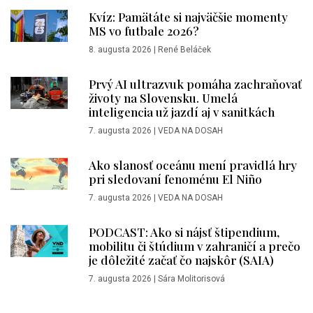
Kvíz: Pamätáte si najväčšie momenty
MS vo futbale 2026?
8. augusta 2026
|
René Beláček
Prvý AI ultrazvuk pomáha zachraňovať
životy na Slovensku. Umelá
inteligencia už jazdí aj v sanitkách
7. augusta 2026
|
VEDA NA DOSAH
Ako slanosť oceánu mení pravidlá hry
pri sledovaní fenoménu El Niño
7. augusta 2026
|
VEDA NA DOSAH
PODCAST: Ako si nájsť štipendium,
mobilitu či štúdium v zahraničí a prečo
je dôležité začať čo najskôr (SAIA)
7. augusta 2026
|
Sára Molitorisová