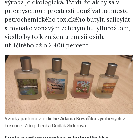
výroba je ekologická. Tvrdí, že ak by sa v
priemyselnom prostredí používal namiesto
petrochemického toxického butylu salicylát
s rovnako voňavým zeleným butylfuroátom,
viedlo by to k zníženiu emisií oxidu
uhličitého až o 2 400 percent.
Vzorky parfumov z dielne Adama Kovalčíka vyrobených z
kukurice. Zdroj: Lenka Dudlák Sidorová