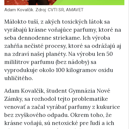
Adam Kovalčík. Zdroj: CVTI SR, AMAVET
Málokto tuší, z akých toxických látok sa
vyrábajú krásne voňajúce parfumy, ktoré na
seba dennodenne striekame. Ich výroba
zahŕňa nečisté procesy, ktoré sa odrážajú aj
na zdraví našej planéty. Na výrobu len 50
mililitrov parfumu (bez nádoby) sa
vyprodukuje okolo 100 kilogramov oxidu
uhličitého.
Adam Kovalčík, študent Gymnázia Nové
Zámky, sa rozhodol tejto problematike
venovať a začal vyrábať parfumy z kukurice
bez zvyškového odpadu. Okrem toho, že
krásne voňajú, sú netoxické pre ľudí a ich