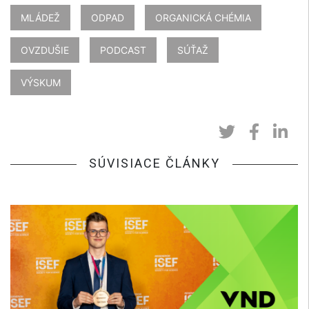
MLÁDEŽ
ODPAD
ORGANICKÁ CHÉMIA
OVZDUŠIE
PODCAST
SÚŤAŽ
VÝSKUM
SÚVISIACE ČLÁNKY