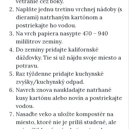
vetranie cez boky.
Naplňte jednu tretinu vrchnej nádoby (s
dierami) natrhaným kartónom a
postriekajte ho vodou.
Na vrch papiera nasypte 470 – 940
mililitrov zeminy.
Do zeminy pridajte kalifornské
dážďovky. Tie si už nájdu svoje miesto a
potravu.
Raz týždenne pridajte kuchynské
zvyšky/kuchynský odpad.
Navrch znova naukladajte natrhané
kusy kartónu alebo novín a postriekajte
vodou.
Nasaďte veko a uložte kompostér na
miesto, ktoré nie je príliš studené, ale