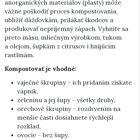
anorganických materiálov (plasty) môže
vážne poškodiť proces kompostovania,
ublížiť dážďovkám, prilákať škodcov a
produkovať nepríjemný zápach. Vyhnite sa
preto mäsu, mliečnym výrobkom, tukom
a olejom, šupkám z citrusov i hnijúcim
rastlinám.
Kompostovať je vhodné:
vaječné škrupiny – ich pridaním získate
vápnik,
zeleninu a jej šupy – všetky druhy,
orechové škrupiny – rozdrvením na
menšie časti dosiahnete rýchlejší
rozklad,
ovocie – bez šupy,