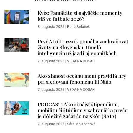
Kvíz: Pamätáte si najväčšie momenty
MS vo futbale 2026?
8. augusta 2026
|
René Beláček
Prvý AI ultrazvuk pomáha zachraňovať
životy na Slovensku. Umelá
inteligencia už jazdí aj v sanitkách
7. augusta 2026
|
VEDA NA DOSAH
Ako slanosť oceánu mení pravidlá hry
pri sledovaní fenoménu El Niño
7. augusta 2026
|
VEDA NA DOSAH
PODCAST: Ako si nájsť štipendium,
mobilitu či štúdium v zahraničí a prečo
je dôležité začať čo najskôr (SAIA)
7. augusta 2026
|
Sára Molitorisová