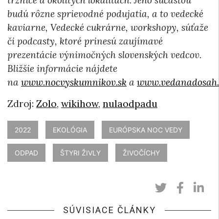
budú rôzne sprievodné podujatia, a to vedecké
kaviarne, Vedecké cukrárne, workshopy, súťaže
či podcasty, ktoré prinesú zaujímavé
prezentácie výnimočných slovenských vedcov.
Bližšie informácie nájdete
na
www.nocvyskumnikov.sk
a
www.vedanadosah.
Zdroj:
Zolo
,
wikihow
,
nulaodpadu
2022
EKOLÓGIA
EURÓPSKA NOC VEDY
ODPAD
ŠTYRI ŽIVLY
ŽIVOČÍCHY
SÚVISIACE ČLÁNKY