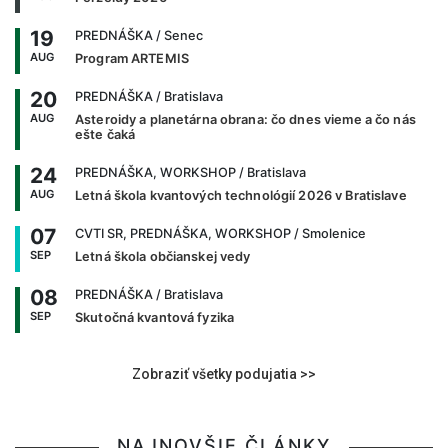
19
PREDNÁŠKA
/ Senec
AUG
Program ARTEMIS
20
PREDNÁŠKA
/ Bratislava
AUG
Asteroidy a planetárna obrana: čo dnes vieme a čo nás
ešte čaká
24
PREDNÁŠKA, WORKSHOP
/ Bratislava
AUG
Letná škola kvantových technológií 2026 v Bratislave
07
CVTI SR, PREDNÁŠKA, WORKSHOP
/ Smolenice
SEP
Letná škola občianskej vedy
08
PREDNÁŠKA
/ Bratislava
SEP
Skutočná kvantová fyzika
Zobraziť všetky podujatia >>
NAJNOVŠIE ČLÁNKY