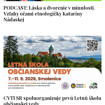
PODCAST: Láska a dvorenie v minulosti.
Vzťahy očami etnologičky Kataríny
Nádaskej
CVTI SR spoluorganizuje prvú Letnú školu
občianskej vedy