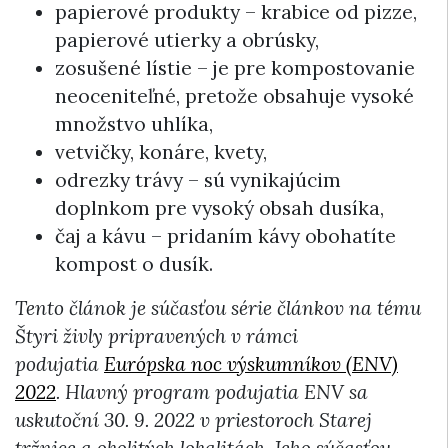
papierové produkty – krabice od pizze,
papierové utierky a obrúsky,
zosušené lístie – je pre kompostovanie
neoceniteľné, pretože obsahuje vysoké
množstvo uhlíka,
vetvičky, konáre, kvety,
odrezky trávy – sú vynikajúcim
doplnkom pre vysoký obsah dusíka,
čaj a kávu – pridaním kávy obohatíte
kompost o dusík.
Tento článok je súčasťou série článkov na tému
Štyri živly pripravených v rámci
podujatia
Európska noc výskumníkov (ENV)
2022
. Hlavný program podujatia ENV sa
uskutoční 30. 9. 2022 v priestoroch Starej
tržnice a okolitých lokalitách. Jeho súčasťou