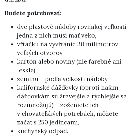
Budete potrebovať:
dve plastové nádoby rovnakej veľkosti –
jedna z nich musí mať veko,
vŕtačku na vyvŕtanie 30 milimetrov
veľkých otvorov,
kartón alebo noviny (nie farebné ani
lesklé),
zeminu – podľa veľkosti nádoby,
kalifornské dážďovky (oproti našim
dážďovkám sú žravejšie a rýchlejšie sa
rozmnožujú) – zoženiete ich
v chovateľských potrebách, môžete
začať s 250 jedincami,
kuchynský odpad.