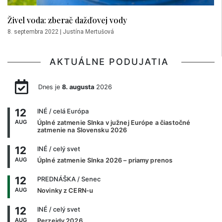
Živel voda: zberač dažďovej vody
8. septembra 2022
|
Justína Mertušová
AKTUÁLNE PODUJATIA
Dnes je
8. augusta
2026
12
INÉ
/ celá Európa
AUG
Úplné zatmenie Slnka v južnej Európe a čiastočné
zatmenie na Slovensku 2026
12
INÉ
/ celý svet
AUG
Úplné zatmenie Slnka 2026 – priamy prenos
12
PREDNÁŠKA
/ Senec
AUG
Novinky z CERN-u
12
INÉ
/ celý svet
AUG
Perzeidy 2026