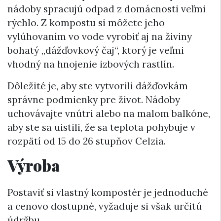
nádoby spracujú odpad z domácnosti veľmi
rýchlo. Z kompostu si môžete jeho
vylúhovaním vo vode vyrobiť aj na živiny
bohatý „dážďovkový čaj“, ktorý je veľmi
vhodný na hnojenie izbových rastlín.
Dôležité je, aby ste vytvorili dážďovkám
správne podmienky pre život. Nádoby
uchovávajte vnútri alebo na malom balkóne,
aby ste sa uistili, že sa teplota pohybuje v
rozpätí od 15 do 26 stupňov Celzia.
Výroba
Postaviť si vlastný kompostér je jednoduché
a cenovo dostupné, vyžaduje si však určitú
údržbu.