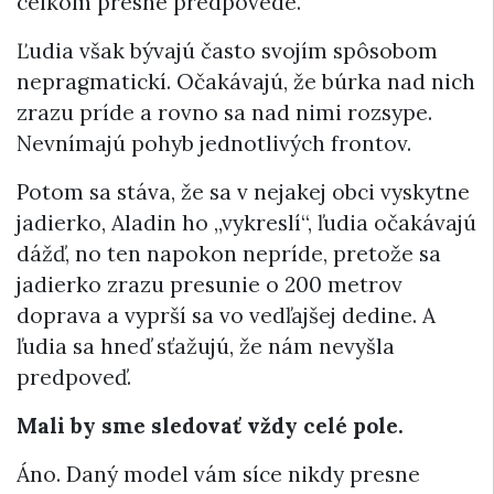
celkom presné predpovede.
Ľudia však bývajú často svojím spôsobom
nepragmatickí. Očakávajú, že búrka nad nich
zrazu príde a rovno sa nad nimi rozsype.
Nevnímajú pohyb jednotlivých frontov.
Potom sa stáva, že sa v nejakej obci vyskytne
jadierko, Aladin ho „vykreslí“, ľudia očakávajú
dážď, no ten napokon nepríde, pretože sa
jadierko zrazu presunie o 200 metrov
doprava a vyprší sa vo vedľajšej dedine. A
ľudia sa hneď sťažujú, že nám nevyšla
predpoveď.
Mali by sme sledovať vždy celé pole.
Áno. Daný model vám síce nikdy presne