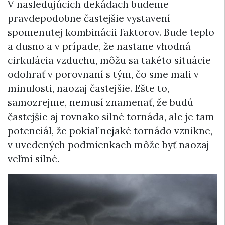
V nasledujúcich dekádach budeme
pravdepodobne častejšie vystavení
spomenutej kombinácii faktorov. Bude teplo
a dusno a v prípade, že nastane vhodná
cirkulácia vzduchu, môžu sa takéto situácie
odohrať v porovnaní s tým, čo sme mali v
minulosti, naozaj častejšie. Ešte to,
samozrejme, nemusí znamenať, že budú
častejšie aj rovnako silné tornáda, ale je tam
potenciál, že pokiaľ nejaké tornádo vznikne,
v uvedených podmienkach môže byť naozaj
veľmi silné.