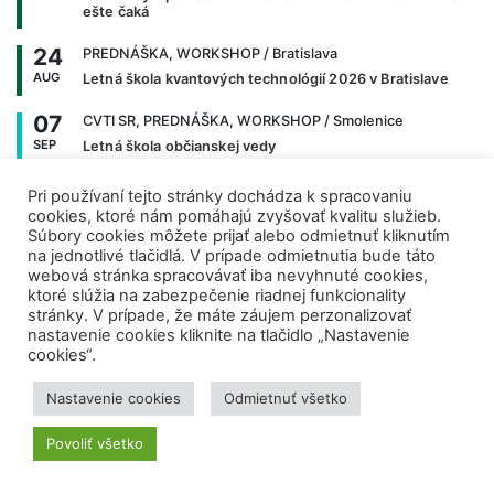
ešte čaká
24
PREDNÁŠKA, WORKSHOP
/ Bratislava
AUG
Letná škola kvantových technológií 2026 v Bratislave
07
CVTI SR, PREDNÁŠKA, WORKSHOP
/ Smolenice
SEP
Letná škola občianskej vedy
08
PREDNÁŠKA
/ Bratislava
Pri používaní tejto stránky dochádza k spracovaniu
SEP
Skutočná kvantová fyzika
cookies, ktoré nám pomáhajú zvyšovať kvalitu služieb.
Súbory cookies môžete prijať alebo odmietnuť kliknutím
na jednotlivé tlačidlá. V prípade odmietnutia bude táto
webová stránka spracovávať iba nevyhnuté cookies,
Zobraziť všetky podujatia >>
ktoré slúžia na zabezpečenie riadnej funkcionality
stránky. V prípade, že máte záujem perzonalizovať
nastavenie cookies kliknite na tlačidlo „Nastavenie
NAJNOVŠIE ČLÁNKY
cookies“.
Nastavenie cookies
Odmietnuť všetko
Nová nádej na liečbu slepoty?
Experimentálne očné kvapky dokážu
Povoliť všetko
obnoviť zrak
7. augusta 2026
|
VEDA NA DOSAH