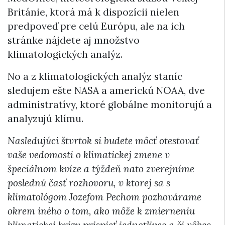
Británie, ktorá má k dispozícii nielen
predpoveď pre celú Európu, ale na ich
stránke nájdete aj množstvo
klimatologických analýz.
No a z klimatologických analýz staníc
sledujem ešte NASA a americkú NOAA, dve
administratívy, ktoré globálne monitorujú a
analyzujú klímu.
Nasledujúci štvrtok si budete môcť otestovať
vaše vedomosti o klimatickej zmene v
špeciálnom kvíze a týždeň nato zverejníme
poslednú časť rozhovoru, v ktorej sa s
klimatológom Jozefom Pechom pozhovárame
okrem iného o tom, ako môže k zmierneniu
klimatickej krízy prispieť jednotlivec a či vôbec