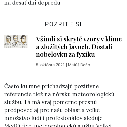
na desať dní dopredu.
POZRITE SI
Všimli si skryté vzory v klíme
a zložitých javoch. Dostali
nobelovku za fyziku
5. októbra 2021
|
Matúš Beňo
Často ku mne prichádzajú pozitívne
referencie tiež na nórsku meteorologickú
službu. Tá má vraj pomerne presnú
predpoveď aj pre našu oblasť a veľké
množstvo ľudí i profesionálov sleduje
MedOffice, meteorologickú službu Veľkej