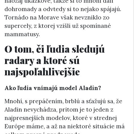
naozaj ukážkové, takže si to mnohí dali
dohromady a odvtedy si to nejako spájajú.
Tornádo na Morave však nevzniklo zo
supercely, z ktorej vzišli už spomínané
mammatusy.
O tom, či ľudia sledujú
radary a ktoré sú
najspoľahlivejšie
Ako ľudia vnímajú model Aladin?
Mnohí, s prepáčením, brblú a sťažujú sa, že
Aladin nevychádza, pritom je to jeden z
najpresnejších modelov, ktoré v strednej
Európe máme, a až na niektoré situácie má