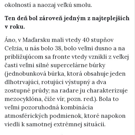
okolností a naozaj veľkú smolu.
Ten deň bol zároveň jedným z najteplejších
v roku.
Áno, v Maďarsku mali vtedy 40 stupňov
Celzia, u nás bolo 38, bolo veľmi dusno a na
približujúcom sa fronte vtedy vznikli z veľkej
časti veľmi silné supercelárne búrky
(jednobunková búrka, ktorá obsahuje jeden
dlhotrvajúci, rotujúci výstupný a dva
zostupné prúdy; na radare ju charakterizuje
mezocyklóna, čiže vír, pozn. red.). Bola to
veľmi pozoruhodná kombinácia
atmosférických podmienok, ktoré napokon
viedli k samotnej extrémnej situácii.