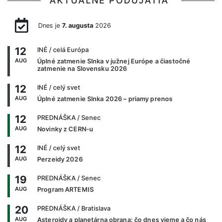
AKTUÁLNE PODUJATIA
Dnes je
7. augusta
2026
12
INÉ
/ celá Európa
AUG
Úplné zatmenie Slnka v južnej Európe a čiastočné
zatmenie na Slovensku 2026
12
INÉ
/ celý svet
AUG
Úplné zatmenie Slnka 2026 – priamy prenos
12
PREDNÁŠKA
/ Senec
AUG
Novinky z CERN-u
12
INÉ
/ celý svet
AUG
Perzeidy 2026
19
PREDNÁŠKA
/ Senec
AUG
Program ARTEMIS
20
PREDNÁŠKA
/ Bratislava
AUG
Asteroidy a planetárna obrana: čo dnes vieme a čo nás