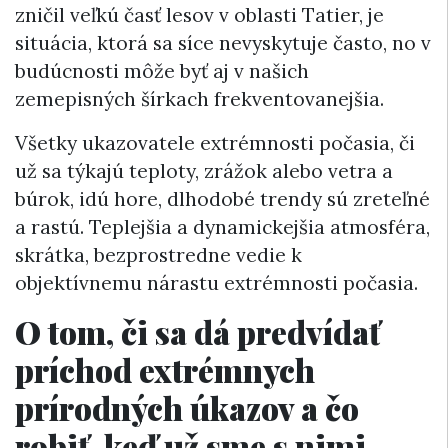
zničil veľkú časť lesov v oblasti Tatier, je
situácia, ktorá sa síce nevyskytuje často, no v
budúcnosti môže byť aj v našich
zemepisných šírkach frekventovanejšia.
Všetky ukazovatele extrémnosti počasia, či
už sa týkajú teploty, zrážok alebo vetra a
búrok, idú hore, dlhodobé trendy sú zreteľné
a rastú. Teplejšia a dynamickejšia atmosféra,
skrátka, bezprostredne vedie k
objektívnemu nárastu extrémnosti počasia.
O tom, či sa dá predvídať
príchod extrémnych
prírodných úkazov a čo
robiť, keď už sme s nimi