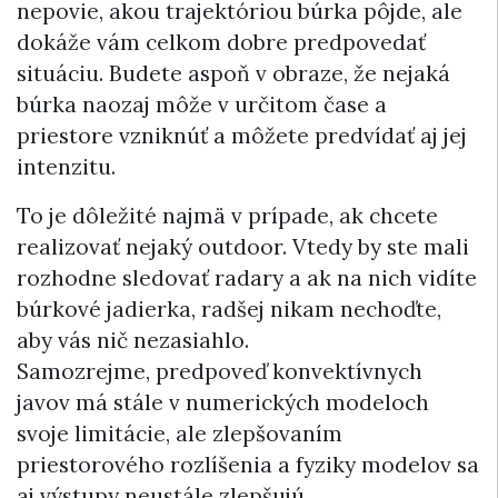
nepovie, akou trajektóriou búrka pôjde, ale
dokáže vám celkom dobre predpovedať
situáciu. Budete aspoň v obraze, že nejaká
búrka naozaj môže v určitom čase a
priestore vzniknúť a môžete predvídať aj jej
intenzitu.
To je dôležité najmä v prípade, ak chcete
realizovať nejaký outdoor. Vtedy by ste mali
rozhodne sledovať radary a ak na nich vidíte
búrkové jadierka, radšej nikam nechoďte,
aby vás nič nezasiahlo.
Samozrejme, predpoveď konvektívnych
javov má stále v numerických modeloch
svoje limitácie, ale zlepšovaním
priestorového rozlíšenia a fyziky modelov sa
aj výstupy neustále zlepšujú.