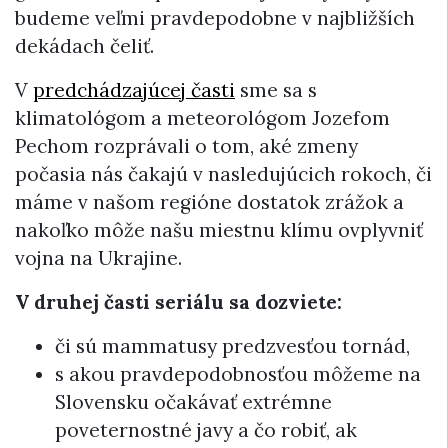
budeme veľmi pravdepodobne v najbližších
dekádach čeliť.
V
predchádzajúcej časti
sme sa s
klimatológom a meteorológom Jozefom
Pechom rozprávali o tom, aké zmeny
počasia nás čakajú v nasledujúcich rokoch, či
máme v našom regióne dostatok zrážok a
nakoľko môže našu miestnu klímu ovplyvniť
vojna na Ukrajine.
V druhej časti seriálu sa dozviete:
či sú mammatusy predzvesťou tornád,
s akou pravdepodobnosťou môžeme na
Slovensku očakávať extrémne
poveternostné javy a čo robiť, ak