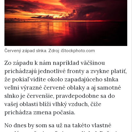
Červený západ slnka. Zdroj: iStockphoto.com
Zo západu k nám napríklad väčšinou
prichádzajú jednotlivé fronty a zvykne platiť,
že pokiaľ vidíte okolo zapadajúceho slnka
veľmi výrazné červené oblaky a aj samotné
slnko je červenšie, pravdepodobne sa do
vašej oblasti blíži vlhký vzduch, čiže
prichádza zmena počasia.
No dnes by som sa už na takéto vlastné