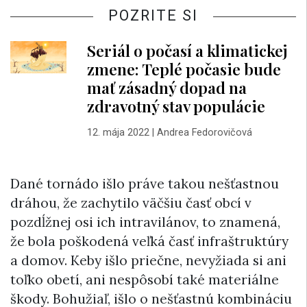
POZRITE SI
Seriál o počasí a klimatickej
zmene: Teplé počasie bude
mať zásadný dopad na
zdravotný stav populácie
12. mája 2022
|
Andrea Fedorovičová
Dané tornádo išlo práve takou nešťastnou
dráhou, že zachytilo väčšiu časť obcí v
pozdĺžnej osi ich intravilánov, to znamená,
že bola poškodená veľká časť infraštruktúry
a domov. Keby išlo priečne, nevyžiada si ani
toľko obetí, ani nespôsobí také materiálne
škody. Bohužiaľ, išlo o nešťastnú kombináciu