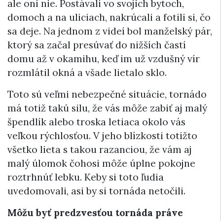
ale oni nie. Postávali vo svojich bytoch,
domoch a na uliciach, nakrúcali a fotili si, čo
sa deje. Na jednom z videí bol manželský pár,
ktorý sa začal presúvať do nižších častí
domu až v okamihu, keď im už vzdušný vír
rozmlátil okná a všade lietalo sklo.
Toto sú veľmi nebezpečné situácie, tornádo
má totiž takú silu, že vás môže zabiť aj malý
špendlík alebo troska letiaca okolo vás
veľkou rýchlosťou. V jeho blízkosti totižto
všetko lieta s takou razanciou, že vám aj
malý úlomok čohosi môže úplne pokojne
roztrhnúť lebku. Keby si toto ľudia
uvedomovali, asi by si tornáda netočili.
Môžu byť predzvesťou tornáda práve