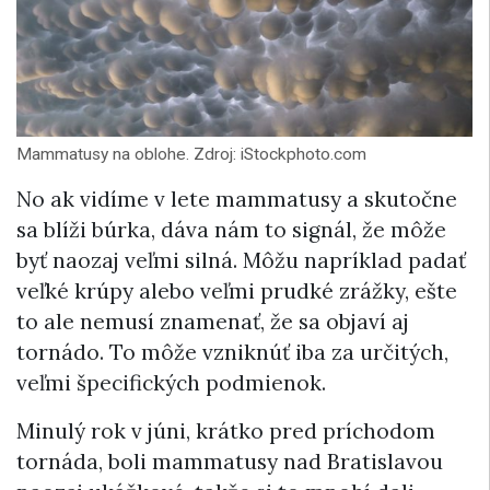
Mammatusy na oblohe. Zdroj: iStockphoto.com
No ak vidíme v lete mammatusy a skutočne
sa blíži búrka, dáva nám to signál, že môže
byť naozaj veľmi silná. Môžu napríklad padať
veľké krúpy alebo veľmi prudké zrážky, ešte
to ale nemusí znamenať, že sa objaví aj
tornádo. To môže vzniknúť iba za určitých,
veľmi špecifických podmienok.
Minulý rok v júni, krátko pred príchodom
tornáda, boli mammatusy nad Bratislavou