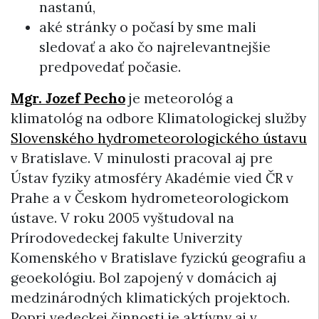
nastanú,
aké stránky o počasí by sme mali
sledovať a ako čo najrelevantnejšie
predpovedať počasie.
Mgr. Jozef Pecho
je meteorológ a
klimatológ na odbore Klimatologickej služby
Slovenského hydrometeorologického ústavu
v Bratislave. V minulosti pracoval aj pre
Ústav fyziky atmosféry Akadémie vied ČR v
Prahe a v Českom hydrometeorologickom
ústave. V roku 2005 vyštudoval na
Prírodovedeckej fakulte Univerzity
Komenského v Bratislave fyzickú geografiu a
geoekológiu. Bol zapojený v domácich aj
medzinárodných klimatických projektoch.
Popri vedeckej činnosti je aktívny aj v