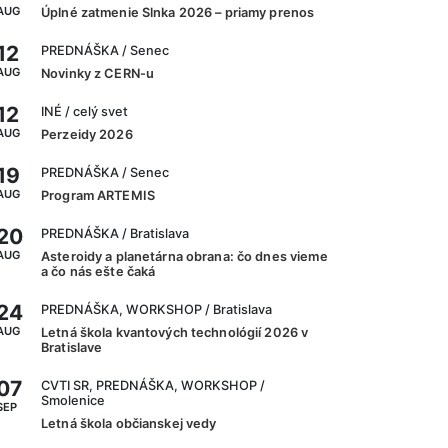
AUG
Úplné zatmenie Slnka 2026 – priamy prenos
12
PREDNÁŠKA
/ Senec
AUG
Novinky z CERN-u
12
INÉ
/ celý svet
AUG
Perzeidy 2026
19
PREDNÁŠKA
/ Senec
AUG
Program ARTEMIS
20
PREDNÁŠKA
/ Bratislava
AUG
Asteroidy a planetárna obrana: čo dnes vieme
a čo nás ešte čaká
24
PREDNÁŠKA, WORKSHOP
/ Bratislava
AUG
Letná škola kvantových technológií 2026 v
Bratislave
07
CVTI SR, PREDNÁŠKA, WORKSHOP
/
Smolenice
SEP
Letná škola občianskej vedy