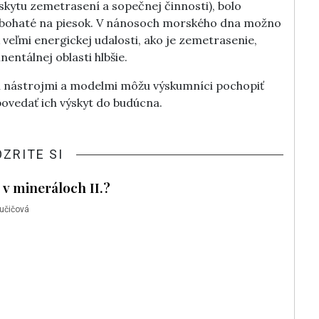
skytu zemetrasení a sopečnej činnosti), bolo
 sú bohaté na piesok. V nánosoch morského dna možno
k veľmi energickej udalosti, ako je zemetrasenie,
entálnej oblasti hlbšie.
 nástrojmi a modelmi môžu výskumníci pochopiť
ovedať ich výskyt do budúcna.
OZRITE SI
 v mineráloch II.?
učičová