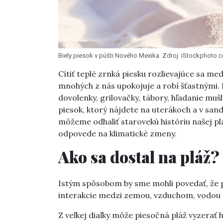
Biely piesok v púšti Nového Mexika. Zdroj: iStockphoto.
Cítiť teplé zrnká piesku rozlievajúce sa med
mnohých z nás upokojuje a robí šťastnými. 
dovolenky, grilovačky, tábory, hľadanie muš
piesok, ktorý nájdete na uterákoch a v san
môžeme odhaliť starovekú históriu našej p
odpovede na klimatické zmeny.
Ako sa dostal na pláž?
Istým spôsobom by sme mohli povedať, že pl
interakcie medzi zemou, vzduchom, vodou 
Z veľkej diaľky môže piesočná pláž vyzerať