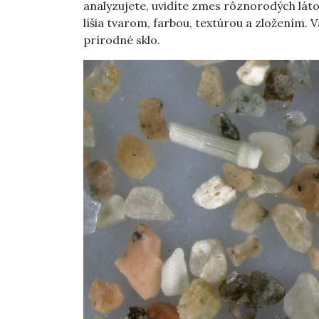
analyzujete, uvidíte zmes rôznorodých láto
líšia tvarom, farbou, textúrou a zložením. 
prírodné sklo.