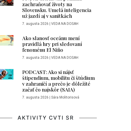
zachraňovať životy na
Slovensku. Umelá inteligencia
už jazdí aj v sanitkách
7. augusta 2026
|
VEDA NA DOSAH
Ako slanosť oceánu mení
pravidlá hry pri sledovaní
fenoménu El Niño
7. augusta 2026
|
VEDA NA DOSAH
PODCAST: Ako si nájsť
štipendium, mobilitu či štúdium
v zahraničí a prečo je dôležité
začať čo najskôr (SAIA)
7. augusta 2026
|
Sára Molitorisová
AKTIVITY CVTI SR