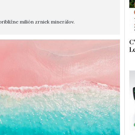
ribližne milión zrniek minerálov.
C
L