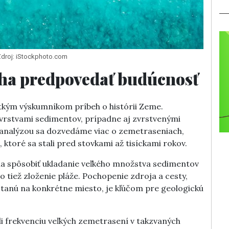
Zdroj: iStockphoto.com
ha predpovedať budúcnosť
tkým výskumníkom príbeh o histórii Zeme.
á vrstvami sedimentov, prípadne aj zvrstvenými
ch analýzou sa dozvedáme viac o zemetraseniach,
ktoré sa stali pred stovkami až tisíckami rokov.
la spôsobiť ukladanie veľkého množstva sedimentov
o tiež zloženie pláže. Pochopenie zdroja a cesty,
stanú na konkrétne miesto, je kľúčom pre geologickú
i frekvenciu veľkých zemetrasení v takzvaných