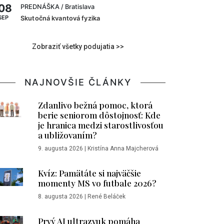
08
PREDNÁŠKA
/ Bratislava
SEP
Skutočná kvantová fyzika
Zobraziť všetky podujatia >>
NAJNOVŠIE ČLÁNKY
Zdanlivo bežná pomoc, ktorá
berie seniorom dôstojnosť: Kde
je hranica medzi starostlivosťou
a ubližovaním?
9. augusta 2026
|
Kristína Anna Majcherová
Kvíz: Pamätáte si najväčšie
momenty MS vo futbale 2026?
8. augusta 2026
|
René Beláček
Prvý AI ultrazvuk pomáha