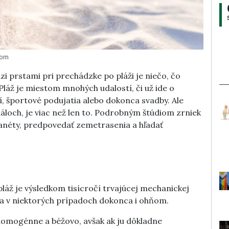
com
zi prstami pri prechádzke po pláži je niečo, čo
Pláž je miestom mnohých udalostí, či už ide o
lí, športové podujatia alebo dokonca svadby. Ale
dáloch, je viac než len to. Podrobným štúdiom zrniek
lanéty, predpovedať zemetrasenia a hľadať
áž je výsledkom tisícročí trvajúcej mechanickej
a v niektorých prípadoch dokonca i ohňom.
 homogénne a béžovo, avšak ak ju dôkladne