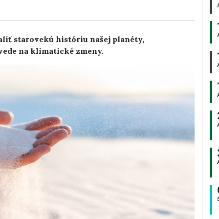
ť starovekú históriu našej planéty,
vede na klimatické zmeny.