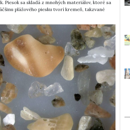
k. Piesok sa skladá z mnohých materiálov, ktoré sa
Väčšinu plážového piesku tvorí kremeň, takzvané