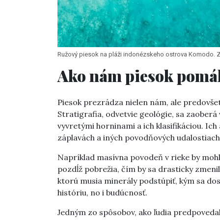
Ružový piesok na pláži indonézskeho ostrova Komodo. 
Ako nám piesok pomá
Piesok prezrádza nielen nám, ale predovše
Stratigrafia, odvetvie geológie, sa zaober
vyvretými horninami a ich klasifikáciou. I
záplavách a iných povodňových udalostiach, 
Napríklad masívna povodeň v rieke by moh
pozdĺž pobrežia, čím by sa drasticky zmenil
ktorú musia minerály podstúpiť, kým sa do
históriu, no i budúcnosť.
Jedným zo spôsobov, ako ľudia predpovedal