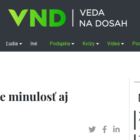
Ľudia
Iné
Podujatia
Kvízy
Videá
Po
e minulosť aj