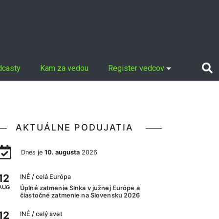
dcasty
Kam za vedou
Register vedcov
AKTUÁLNE PODUJATIA
Dnes je
10. augusta
2026
12
INÉ
/ celá Európa
AUG
Úplné zatmenie Slnka v južnej Európe a
čiastočné zatmenie na Slovensku 2026
12
INÉ
/ celý svet