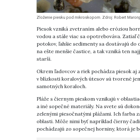
Zloženie piesku pod mikroskopom. Zdroj: Robert Maron
Piesok vzniká zvetraním alebo eróziou horn
vodou a stále viac sa opotrebováva. Zatiaľ 
potokov, ľahšie sedimenty sa dostávajú do oce
na ešte menšie častice, a tak vzniká ten na
starší.
Okrem ľadovcov a riek pochádza piesok aj 
v blízkosti koralových útesov sú tvorené j
samotných koraloch.
Pláže s čiernym pieskom vznikajú v oblasti
a iné sopečné materiály. Na svete sú dokon
zelenými piesočnatými plážami. Ich farba z
oblasti. Môže nimi byť napríklad čierny čadi
pochádzajú zo sopečnej horniny, ktorá je b