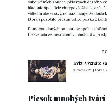
subdukčných zónach (oblastiach častého vý
hľadanie špecifických typov ložísk, ktoré
vidieť hrubé vrstvy, čo naznačuje, že došlo 
ktoré spôsobilo presun tohto piesku z kontin
Pomocou daných poznatkov spolu s ďalšími
frekvenciu zemetrasení v minulosti a predp
P
Kvíz: Vyznáte sa
8. marca 2023
|
Andrea B
Piesok mnohých tvárí