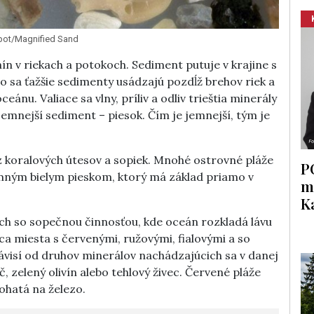
pot/Magnified Sand
ín v riekach a potokoch. Sediment putuje v krajine s
čo sa ťažšie sedimenty usádzajú pozdĺž brehov riek a
ánu. Valiace sa vlny, príliv a odliv trieštia minerály
jjemnejší sediment – piesok. Čím je jemnejší, tým je
z koralových útesov a sopiek. Mnohé ostrovné pláže
P
emným bielym pieskom, ktorý má základ priamo v
m
K
ach so sopečnou činnosťou, kde oceán rozkladá lávu
ca miesta s červenými, ružovými, fialovými a so
ávisí od druhov minerálov nachádzajúcich sa v danej
č, zelený olivín alebo tehlový živec. Červené pláže
ohatá na železo.