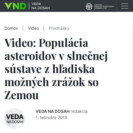
Domov
|
Video
|
Prednášky
Video: Populácia
asteroidov v slnečnej
sústave z hľadiska
možných zrážok so
Zemou
VEDA NA DOSAH
redakcia
1. februára 2019