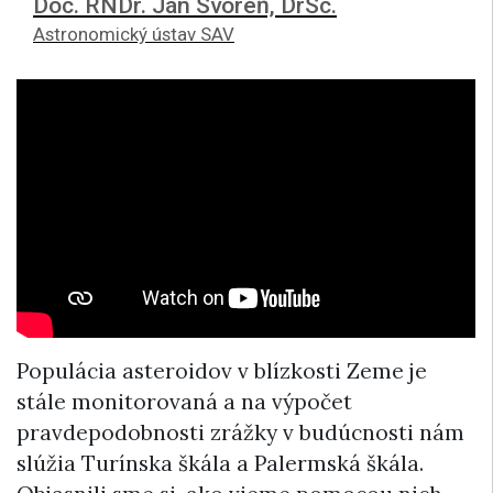
Doc. RNDr. Ján Svoreň, DrSc.
Astronomický ústav SAV
Populácia asteroidov v blízkosti Zeme je
stále monitorovaná a na výpočet
pravdepodobnosti zrážky v budúcnosti nám
slúžia Turínska škála a Palermská škála.