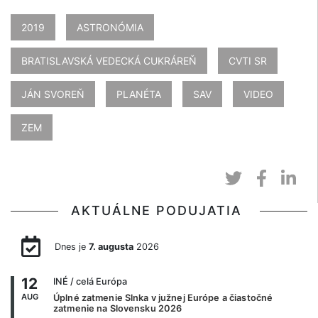
2019
ASTRONÓMIA
BRATISLAVSKÁ VEDECKÁ CUKRÁREŇ
CVTI SR
JÁN SVOREŇ
PLANÉTA
SAV
VIDEO
ZEM
AKTUÁLNE PODUJATIA
Dnes je
7. augusta
2026
12
INÉ
/ celá Európa
AUG
Úplné zatmenie Slnka v južnej Európe a čiastočné
zatmenie na Slovensku 2026