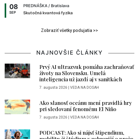
08
PREDNÁŠKA
/ Bratislava
SEP
Skutočná kvantová fyzika
Zobraziť všetky podujatia >>
NAJNOVŠIE ČLÁNKY
Prvý AI ultrazvuk pomáha zachraňovať
životy na Slovensku. Umelá
inteligencia už jazdí aj v sanitkách
7. augusta 2026
|
VEDA NA DOSAH
Ako slanosť oceánu mení pravidlá hry
pri sledovaní fenoménu El Niño
7. augusta 2026
|
VEDA NA DOSAH
PODCAST: Ako si nájsť štipendium,
mobilitu či štúdium v zahraničí a prečo