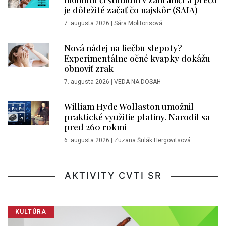
je dôležité začať čo najskôr (SAIA)
7. augusta 2026
|
Sára Molitorisová
Nová nádej na liečbu slepoty?
Experimentálne očné kvapky dokážu
obnoviť zrak
7. augusta 2026
|
VEDA NA DOSAH
William Hyde Wollaston umožnil
praktické využitie platiny. Narodil sa
pred 260 rokmi
6. augusta 2026
|
Zuzana Šulák Hergovitsová
AKTIVITY CVTI SR
KULTÚRA