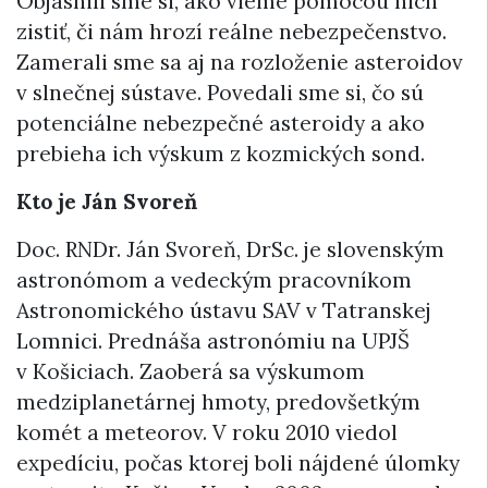
Objasnili sme si, ako vieme pomocou nich
zistiť, či nám hrozí reálne nebezpečenstvo.
Zamerali sme sa aj na rozloženie asteroidov
v slnečnej sústave. Povedali sme si, čo sú
potenciálne nebezpečné asteroidy a ako
prebieha ich výskum z kozmických sond.
Kto je Ján Svoreň
Doc. RNDr. Ján Svoreň, DrSc. je slovenským
astronómom a vedeckým pracovníkom
Astronomického ústavu SAV v Tatranskej
Lomnici. Prednáša astronómiu na UPJŠ
v Košiciach. Zaoberá sa výskumom
medziplanetárnej hmoty, predovšetkým
komét a meteorov. V roku 2010 viedol
expedíciu, počas ktorej boli nájdené úlomky