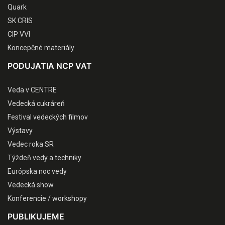
Quark
SK CRIS
CIP VVI
Koncepčné materiály
PODUJATIA NCP VAT
Veda v CENTRE
Vedecká cukráreň
Festival vedeckých filmov
Výstavy
Vedec roka SR
Týždeň vedy a techniky
Európska noc vedy
Vedecká show
Konferencie / workshopy
PUBLIKUJEME