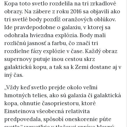
Kopa toto svetlo rozdelila na tri zrkadlové
obrazy. Na zábere z roku 2016 sa objavili ako
tri svetlé body pozdĺž oranžových oblúkov.
Ide pravdepodobne o galaxiu, v ktorej sa
odohrala hviezdna explózia. Body mali
rozličnú jasnosť a farbu, čo značí tri
rozdielne fázy explózie v čase. Každý obraz
supernovy putuje inou cestou skrz
galaktickú kopu, a tak sa k Zemi dostane aj v
iný čas.
„Vždy keď svetlo prejde okolo veľmi
hmotných telies, ako sú galaxia či galaktická
kopa, ohnutie časopriestoru, ktoré
Einsteinova všeobecná relativita
predpovedala, spôsobí oneskorenie púte