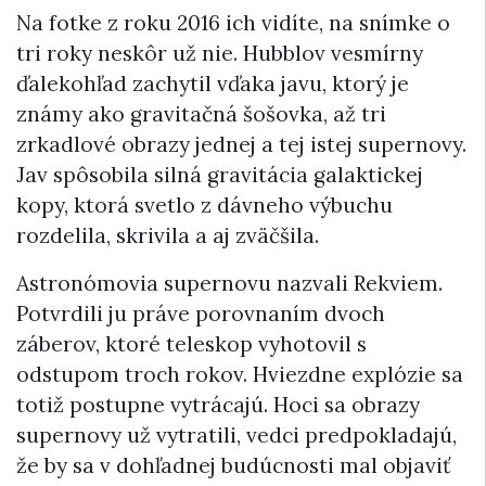
Na fotke z roku 2016 ich vidíte, na snímke o
tri roky neskôr už nie. Hubblov vesmírny
ďalekohľad zachytil vďaka javu, ktorý je
známy ako gravitačná šošovka, až tri
zrkadlové obrazy jednej a tej istej supernovy.
Jav spôsobila silná gravitácia galaktickej
kopy, ktorá svetlo z dávneho výbuchu
rozdelila, skrivila a aj zväčšila.
Astronómovia supernovu nazvali Rekviem.
Potvrdili ju práve porovnaním dvoch
záberov, ktoré teleskop vyhotovil s
odstupom troch rokov. Hviezdne explózie sa
totiž postupne vytrácajú. Hoci sa obrazy
supernovy už vytratili, vedci predpokladajú,
že by sa v dohľadnej budúcnosti mal objaviť