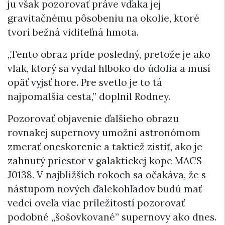
ju však pozorovať práve vďaka jej
gravitačnému pôsobeniu na okolie, ktoré
tvorí bežná viditeľná hmota.
„Tento obraz príde posledný, pretože je ako
vlak, ktorý sa vydal hlboko do údolia a musí
opäť vyjsť hore. Pre svetlo je to tá
najpomalšia cesta,” doplnil Rodney.
Pozorovať objavenie ďalšieho obrazu
rovnakej supernovy umožní astronómom
zmerať oneskorenie a taktiež zistiť, ako je
zahnutý priestor v galaktickej kope MACS
J0138. V najbližších rokoch sa očakáva, že s
nástupom nových ďalekohľadov budú mať
vedci oveľa viac príležitostí pozorovať
podobné „šošovkované” supernovy ako dnes.