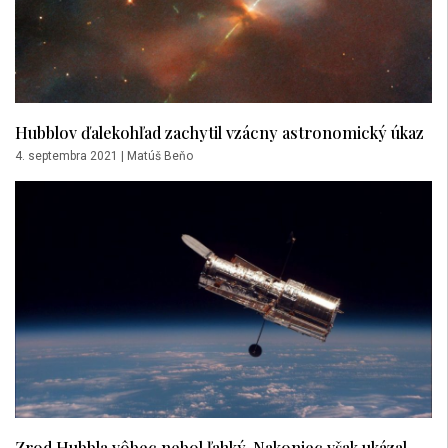
Hubblov ďalekohľad zachytil vzácny astronomický úkaz
4. septembra 2021
|
Matúš Beňo
Zrod Hubbla vôbec nebol ľahký. Nakoniec však ukázal