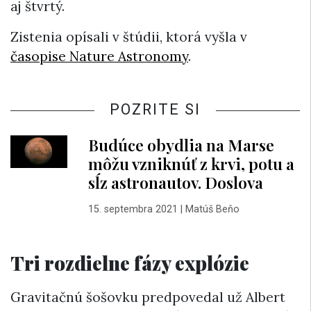
aj štvrtý.
Zistenia opísali v štúdii, ktorá vyšla v
časopise Nature Astronomy
.
POZRITE SI
Budúce obydlia na Marse
môžu vzniknúť z krvi, potu a
sĺz astronautov. Doslova
15. septembra 2021
|
Matúš Beňo
Tri rozdielne fázy explózie
Gravitačnú šošovku predpovedal už Albert