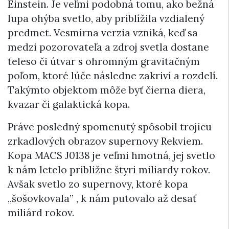
Einstein. Je veľmi podobná tomu, ako bežná
lupa ohýba svetlo, aby priblížila vzdialený
predmet. Vesmírna verzia vzniká, keď sa
medzi pozorovateľa a zdroj svetla dostane
teleso či útvar s ohromným gravitačným
poľom, ktoré lúče následne zakriví a rozdelí.
Takýmto objektom môže byť čierna diera,
kvazar či galaktická kopa.
Práve posledný spomenutý spôsobil trojicu
zrkadlových obrazov supernovy Rekviem.
Kopa MACS J0138 je veľmi hmotná, jej svetlo
k nám letelo približne štyri miliardy rokov.
Avšak svetlo zo supernovy, ktoré kopa
„šošovkovala” , k nám putovalo až desať
miliárd rokov.