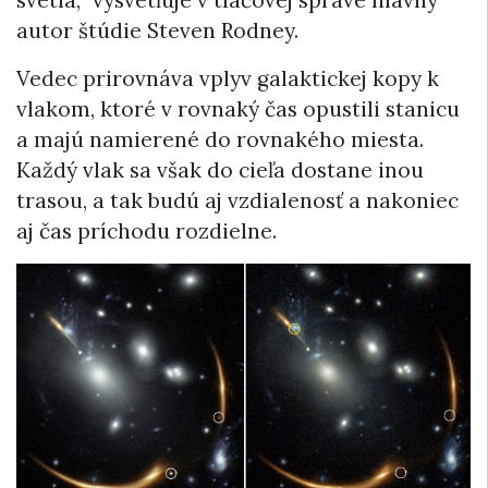
svetla,” vysvetľuje v tlačovej správe hlavný
autor štúdie Steven Rodney.
Vedec prirovnáva vplyv galaktickej kopy k
vlakom, ktoré v rovnaký čas opustili stanicu
a majú namierené do rovnakého miesta.
Každý vlak sa však do cieľa dostane inou
trasou, a tak budú aj vzdialenosť a nakoniec
aj čas príchodu rozdielne.