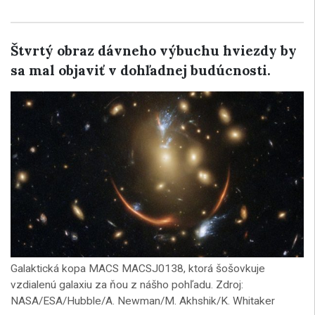
Štvrtý obraz dávneho výbuchu hviezdy by
sa mal objaviť v dohľadnej budúcnosti.
Galaktická kopa MACS MACSJ0138, ktorá šošovkuje
vzdialenú galaxiu za ňou z nášho pohľadu. Zdroj:
NASA/ESA/Hubble/A. Newman/M. Akhshik/K. Whitaker