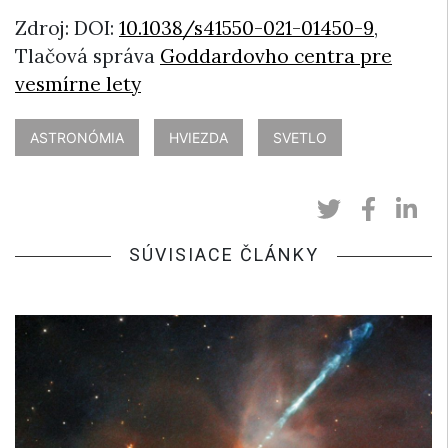
Zdroj: DOI:
10.1038/s41550-021-01450-9
,
Tlačová správa
Goddardovho centra pre
vesmírne lety
ASTRONÓMIA
HVIEZDA
SVETLO
SÚVISIACE ČLÁNKY