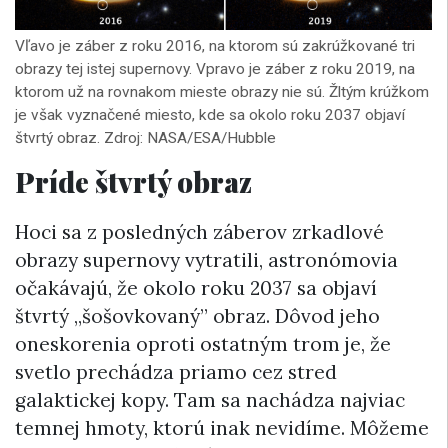
Vľavo je záber z roku 2016, na ktorom sú zakrúžkované tri
obrazy tej istej supernovy. Vpravo je záber z roku 2019, na
ktorom už na rovnakom mieste obrazy nie sú. Žltým krúžkom
je však vyznačené miesto, kde sa okolo roku 2037 objaví
štvrtý obraz. Zdroj: NASA/ESA/Hubble
Príde štvrtý obraz
Hoci sa z posledných záberov zrkadlové
obrazy supernovy vytratili, astronómovia
očakávajú, že okolo roku 2037 sa objaví
štvrtý „šošovkovaný” obraz. Dôvod jeho
oneskorenia oproti ostatným trom je, že
svetlo prechádza priamo cez stred
galaktickej kopy. Tam sa nachádza najviac
temnej hmoty, ktorú inak nevidíme. Môžeme