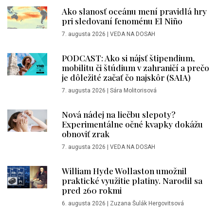
Ako slanosť oceánu mení pravidlá hry
pri sledovaní fenoménu El Niño
7. augusta 2026
|
VEDA NA DOSAH
PODCAST: Ako si nájsť štipendium,
mobilitu či štúdium v zahraničí a prečo
je dôležité začať čo najskôr (SAIA)
7. augusta 2026
|
Sára Molitorisová
Nová nádej na liečbu slepoty?
Experimentálne očné kvapky dokážu
obnoviť zrak
7. augusta 2026
|
VEDA NA DOSAH
William Hyde Wollaston umožnil
praktické využitie platiny. Narodil sa
pred 260 rokmi
6. augusta 2026
|
Zuzana Šulák Hergovitsová