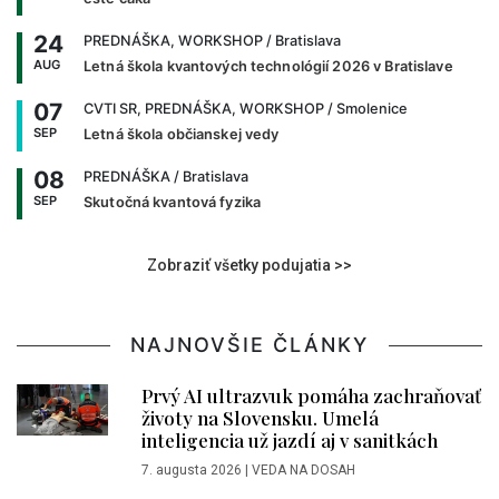
24
PREDNÁŠKA, WORKSHOP
/ Bratislava
AUG
Letná škola kvantových technológií 2026 v Bratislave
07
CVTI SR, PREDNÁŠKA, WORKSHOP
/ Smolenice
SEP
Letná škola občianskej vedy
08
PREDNÁŠKA
/ Bratislava
SEP
Skutočná kvantová fyzika
Zobraziť všetky podujatia >>
NAJNOVŠIE ČLÁNKY
Prvý AI ultrazvuk pomáha zachraňovať
životy na Slovensku. Umelá
inteligencia už jazdí aj v sanitkách
7. augusta 2026
|
VEDA NA DOSAH