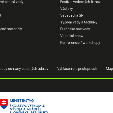
ové centrá vedy
Festival vedeckých filmov
Výstavy
S
Vedec roka SR
Týždeň vedy a techniky
čné materiály
Európska noc vedy
Vedecká show
Konferencie / workshopy
sady ochrany osobných údajov
Vyhlásenie o prístupnosti
Map