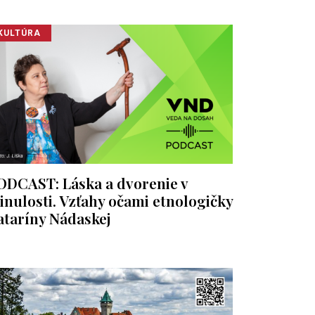
KULTÚRA
ODCAST: Láska a dvorenie v
inulosti. Vzťahy očami etnologičky
ataríny Nádaskej