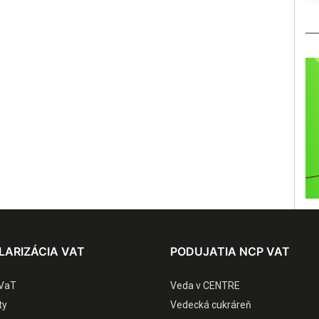
LARIZÁCIA VAT
PODUJATIA NCP VAT
VaT
Veda v CENTRE
ty
Vedecká cukráreň