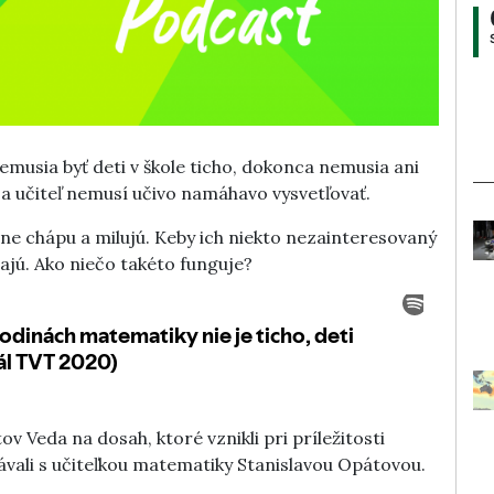
usia byť deti v škole ticho, dokonca nemusia ani
ú a učiteľ nemusí učivo namáhavo vysvetľovať.
ne chápu a milujú. Keby ich niekto nezainteresovaný
hrajú. Ako niečo takéto funguje?
v Veda na dosah, ktoré vznikli pri príležitosti
vali s učiteľkou matematiky Stanislavou Opátovou.