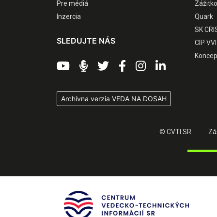
Pre médiá
Zážitk
Inzercia
Quark
SK CRI
SLEDUJTE NÁS
CIP VVI
Koncep
Archívna verzia VEDA NA DOSAH
© CVTI SR
Zá