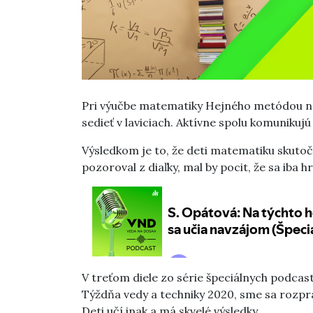
Pri výučbe matematiky Hejného metódou nem
sedieť v laviciach. Aktívne spolu komunikuj
Výsledkom je to, že deti matematiku skutoč
pozoroval z diaľky, mal by pocit, že sa iba 
V treťom diele zo série špeciálnych podcasto
Týždňa vedy a techniky 2020, sme sa rozprá
Deti učí inak a má skvelé výsledky.