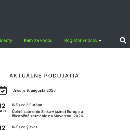
dcasty
Kam za vedou
Register vedcov
AKTUÁLNE PODUJATIA
Dnes je
8. augusta
2026
12
INÉ
/ celá Európa
AUG
Úplné zatmenie Slnka v južnej Európe a
čiastočné zatmenie na Slovensku 2026
12
INÉ
/ celý svet