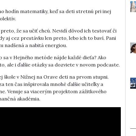
 hodín matematiky, keď sa deti stretnú pri inej
olektív.
preto, že sa učiť chcú. Nevidí dôvod ich testovať či
y aj cez prestávku len preto, lebo ich to baví. Pani
tu nadšená a nabitá energiou.
 sa v Hejného metóde nájde každé dieťa? Ako
, ale i ďalšie otázky sa dozviete v novom podcaste.
ej škole v Nižnej na Orave deti na prvom stupni.
a ten čas inšpirovala mnohé ďalšie učiteľky a
ne. Venuje sa viacerým projektom zážitkového
inančná akadémia.