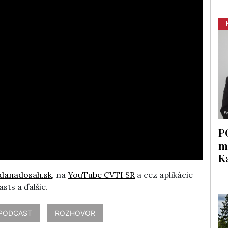
P
m
K
danadosah.sk
, na
YouTube CVTI SR
a cez aplikácie
sts a ďalšie.
PODCAST
ROZHOVOR