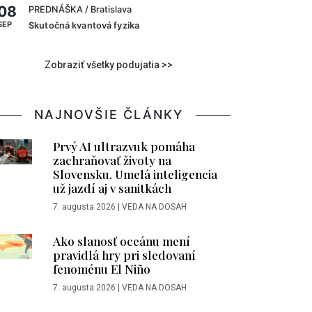
08
PREDNÁŠKA
/ Bratislava
SEP
Skutočná kvantová fyzika
Zobraziť všetky podujatia >>
NAJNOVŠIE ČLÁNKY
Prvý AI ultrazvuk pomáha
zachraňovať životy na
Slovensku. Umelá inteligencia
už jazdí aj v sanitkách
7. augusta 2026
|
VEDA NA DOSAH
Ako slanosť oceánu mení
pravidlá hry pri sledovaní
fenoménu El Niño
7. augusta 2026
|
VEDA NA DOSAH