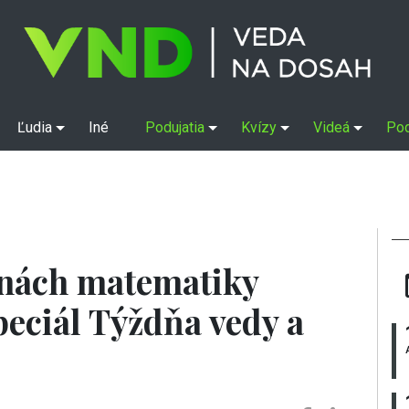
Ľudia
Iné
Podujatia
Kvízy
Videá
Po
nách matematiky
peciál Týždňa vedy a