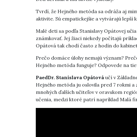
Tvrdí, že Hejného metóda sa odráža aj mimo
aktivite. Sú empatickejšie a vytvárajú lepší k
Malé deti sa podľa Stanislavy Opátovej učia 
známkovať. Jej žiaci niekedy počítajú príklad
Opátová tak chodí často z hodín do kabine
Prečo domáce úlohy nemajú význam? Prečo
Hejného metóda funguje? Odpovede na tieto
PaedDr. Stanislava Op
á
tov
á
učí v Základn
Hejného metóda ju oslovila pred 7 rokmi a z
mnohých ďalších učiteľov v oravskom regió
učenia, medzi ktoré patrí napríklad Malá f