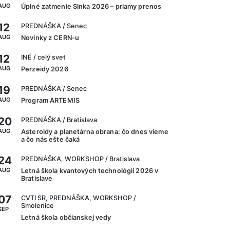
AUG
Úplné zatmenie Slnka 2026 – priamy prenos
12
PREDNÁŠKA
/ Senec
AUG
Novinky z CERN-u
12
INÉ
/ celý svet
AUG
Perzeidy 2026
19
PREDNÁŠKA
/ Senec
AUG
Program ARTEMIS
20
PREDNÁŠKA
/ Bratislava
AUG
Asteroidy a planetárna obrana: čo dnes vieme
a čo nás ešte čaká
24
PREDNÁŠKA, WORKSHOP
/ Bratislava
AUG
Letná škola kvantových technológií 2026 v
Bratislave
07
CVTI SR, PREDNÁŠKA, WORKSHOP
/
Smolenice
SEP
Letná škola občianskej vedy