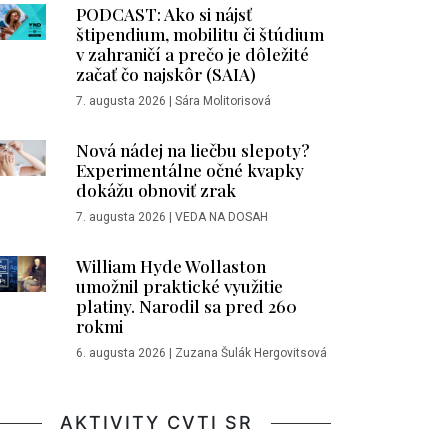
PODCAST: Ako si nájsť
štipendium, mobilitu či štúdium
v zahraničí a prečo je dôležité
začať čo najskôr (SAIA)
7. augusta 2026
|
Sára Molitorisová
Nová nádej na liečbu slepoty?
Experimentálne očné kvapky
dokážu obnoviť zrak
7. augusta 2026
|
VEDA NA DOSAH
William Hyde Wollaston
umožnil praktické využitie
platiny. Narodil sa pred 260
rokmi
6. augusta 2026
|
Zuzana Šulák Hergovitsová
AKTIVITY CVTI SR