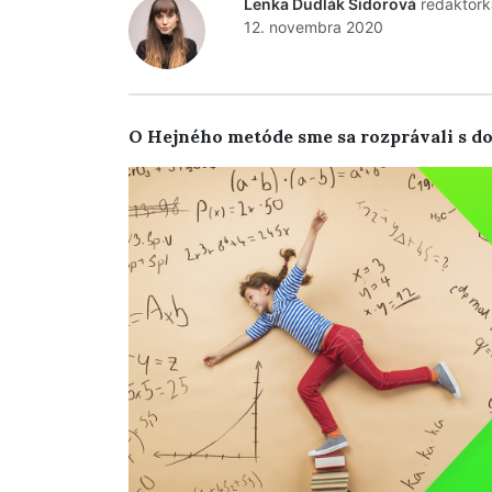
Lenka Dudlák Sidorová
redaktork
12. novembra 2020
O Hejného metóde sme sa rozprávali s d