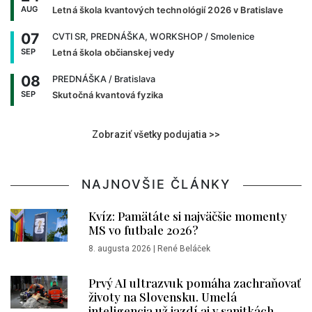
AUG
Letná škola kvantových technológií 2026 v Bratislave
07
CVTI SR, PREDNÁŠKA, WORKSHOP
/ Smolenice
SEP
Letná škola občianskej vedy
08
PREDNÁŠKA
/ Bratislava
SEP
Skutočná kvantová fyzika
Zobraziť všetky podujatia >>
NAJNOVŠIE ČLÁNKY
Kvíz: Pamätáte si najväčšie momenty
MS vo futbale 2026?
8. augusta 2026
|
René Beláček
Prvý AI ultrazvuk pomáha zachraňovať
životy na Slovensku. Umelá
inteligencia už jazdí aj v sanitkách