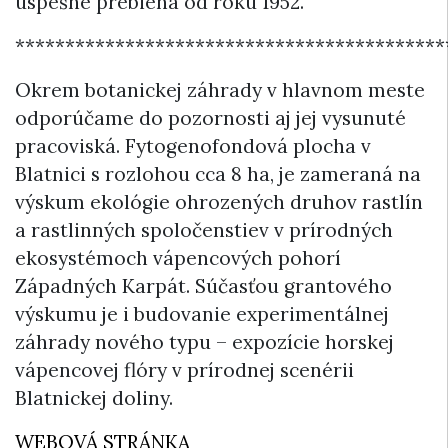
úspešne prebieha od roku 1952.
*******************************************
Okrem botanickej záhrady v hlavnom meste
odporúčame do pozornosti aj jej vysunuté
pracoviská. Fytogenofondová plocha v
Blatnici s rozlohou cca 8 ha, je zameraná na
výskum ekológie ohrozených druhov rastlín
a rastlinných spoločenstiev v prírodných
ekosystémoch vápencových pohorí
Západných Karpát. Súčasťou grantového
výskumu je i budovanie experimentálnej
záhrady nového typu – expozície horskej
vápencovej flóry v prírodnej scenérii
Blatnickej doliny.
WEBOVÁ STRÁNKA