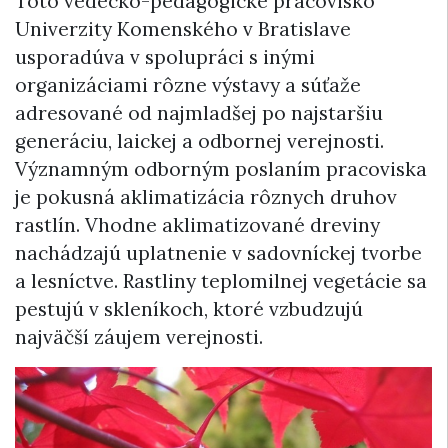
Toto vedecko-pedagogické pracovisko
Univerzity Komenského v Bratislave
usporadúva v spolupráci s inými
organizáciami rôzne výstavy a súťaže
adresované od najmladšej po najstaršiu
generáciu, laickej a odbornej verejnosti.
Významným odborným poslaním pracoviska
je pokusná aklimatizácia rôznych druhov
rastlín. Vhodne aklimatizované dreviny
nachádzajú uplatnenie v sadovníckej tvorbe
a lesníctve. Rastliny teplomilnej vegetácie sa
pestujú v skleníkoch, ktoré vzbudzujú
najväčší záujem verejnosti.