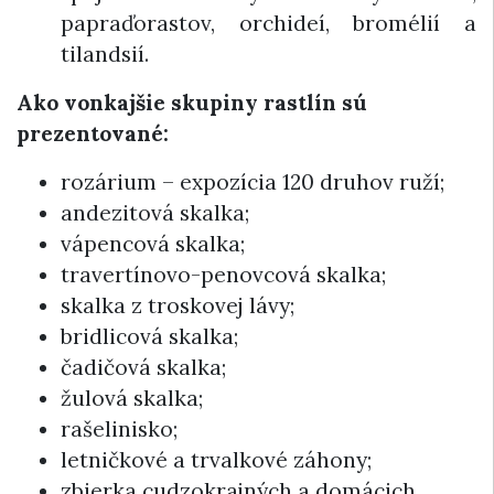
papraďorastov, orchideí, bromélií a
tilandsií.
Ako vonkajšie skupiny rastlín sú
prezentované:
rozárium – expozícia 120 druhov ruží;
andezitová skalka;
vápencová skalka;
travertínovo-penovcová skalka;
skalka z troskovej lávy;
bridlicová skalka;
čadičová skalka;
žulová skalka;
rašelinisko;
letničkové a trvalkové záhony;
zbierka cudzokrajných a domácich