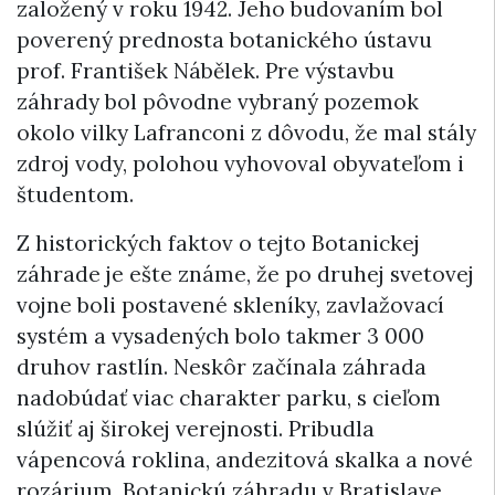
založený v roku 1942. Jeho budovaním bol
poverený prednosta botanického ústavu
prof. František Nábělek. Pre výstavbu
záhrady bol pôvodne vybraný pozemok
okolo vilky Lafranconi z dôvodu, že mal stály
zdroj vody, polohou vyhovoval obyvateľom i
študentom.
Z historických faktov o tejto Botanickej
záhrade je ešte známe, že po druhej svetovej
vojne boli postavené skleníky, zavlažovací
systém a vysadených bolo takmer 3 000
druhov rastlín. Neskôr začínala záhrada
nadobúdať viac charakter parku, s cieľom
slúžiť aj širokej verejnosti. Pribudla
vápencová roklina, andezitová skalka a nové
rozárium. Botanickú záhradu v Bratislave