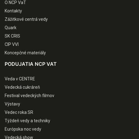
O NCP VaT
Kontakty
Zážitkové centrá vedy
Quark
SK CRIS
CIP VVI
Koncepčné materiály
PODUJATIA NCP VAT
Veda v CENTRE
Vedecká cukráreň
Festival vedeckých filmov
Výstavy
Vedec roka SR
Týždeň vedy a techniky
Európska noc vedy
Vedecká show