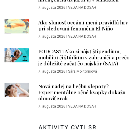
7. augusta 2026
|
VEDA NA DOSAH
Ako slanosť oceánu mení pravidlá hry
pri sledovaní fenoménu El Niño
7. augusta 2026
|
VEDA NA DOSAH
PODCAST: Ako si nájsť štipendium,
mobilitu či štúdium v zahraničí a prečo
je dôležité začať čo najskôr (SAIA)
7. augusta 2026
|
Sára Molitorisová
Nová nádej na liečbu slepoty?
Experimentálne očné kvapky dokážu
obnoviť zrak
7. augusta 2026
|
VEDA NA DOSAH
AKTIVITY CVTI SR