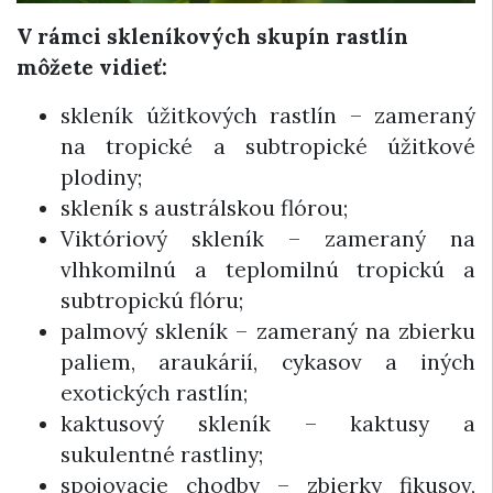
V rámci skleníkových skupín rastlín
môžete vidieť:
skleník úžitkových rastlín – zameraný
na tropické a subtropické úžitkové
plodiny;
skleník s austrálskou flórou;
Viktóriový skleník – zameraný na
vlhkomilnú a teplomilnú tropickú a
subtropickú flóru;
palmový skleník – zameraný na zbierku
paliem, araukárií, cykasov a iných
exotických rastlín;
kaktusový skleník – kaktusy a
sukulentné rastliny;
spojovacie chodby – zbierky fikusov,