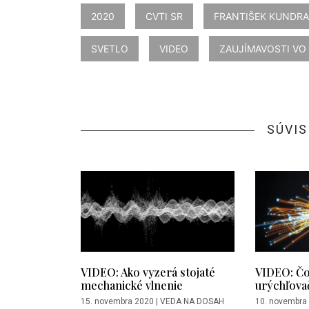
2020
CVTI SR
FRANTIŠEK KUNDRA
SVETLO
VIDEO
ZAUJÍMAVOSTI VO
SÚVIS
VIDEO: Ako vyzerá stojaté
VIDEO: Čo 
mechanické vlnenie
urýchľovač
15. novembra 2020
|
VEDA NA DOSAH
10. novembra