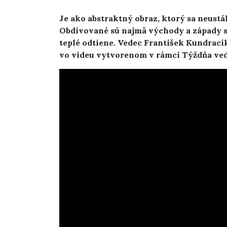
Je ako abstraktný obraz, ktorý sa neustá
Obdivované sú najmä východy a západy sl
teplé odtiene. Vedec František Kundraci
vo videu vytvorenom v rámci Týždňa vedy