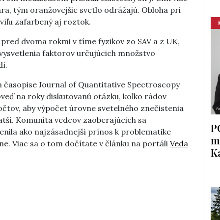
ára, tým oranžovejšie svetlo odrážajú. Obloha pri
víľu zafarbený aj roztok.
 pred dvoma rokmi v tíme fyzikov zo SAV a z UK,
 vysvetlenia faktorov určujúcich množstvo
í.
m časopise Journal of Quantitative Spectroscopy
oveď na roky diskutovanú otázku, koľko rádov
očtov, aby výpočet úrovne svetelného znečistenia
atší. Komunita vedcov zaoberajúcich sa
P
nila ako najzásadnejší prínos k problematike
m
e. Viac sa o tom dočítate v článku na portáli
Veda
K