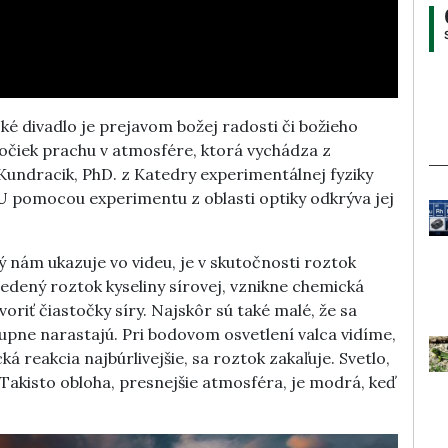
eské divadlo je prejavom božej radosti či božieho
stočiek prachu v atmosfére, ktorá vychádza z
Kundracik, PhD. z Katedry experimentálnej fyziky
U pomocou experimentu z oblasti optiky odkrýva jej
ý nám ukazuje vo videu, je v skutočnosti roztok
iedený roztok kyseliny sírovej, vznikne chemická
oriť čiastočky síry. Najskôr sú také malé, že sa
upne narastajú. Pri bodovom osvetlení valca vidíme,
ká reakcia najbúrlivejšie, sa roztok zakaľuje. Svetlo,
Takisto obloha, presnejšie atmosféra, je modrá, keď