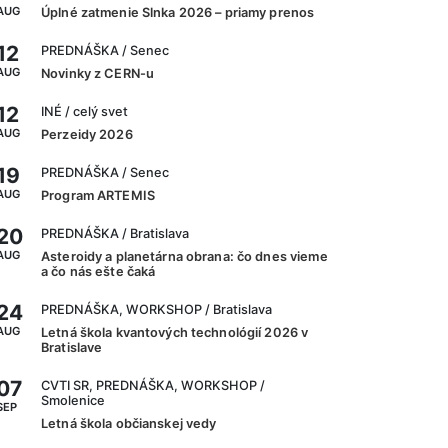
AUG
Úplné zatmenie Slnka 2026 – priamy prenos
12
PREDNÁŠKA
/ Senec
AUG
Novinky z CERN-u
12
INÉ
/ celý svet
AUG
Perzeidy 2026
19
PREDNÁŠKA
/ Senec
AUG
Program ARTEMIS
20
PREDNÁŠKA
/ Bratislava
AUG
Asteroidy a planetárna obrana: čo dnes vieme
a čo nás ešte čaká
24
PREDNÁŠKA, WORKSHOP
/ Bratislava
AUG
Letná škola kvantových technológií 2026 v
Bratislave
07
CVTI SR, PREDNÁŠKA, WORKSHOP
/
Smolenice
SEP
Letná škola občianskej vedy