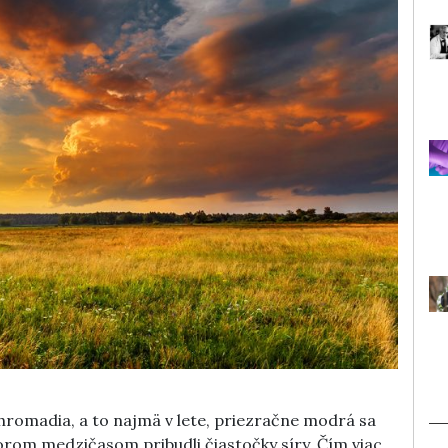
hromadia, a to najmä v lete, priezračne modrá sa
torom medzičasom pribudli čiastočky síry. Čím viac