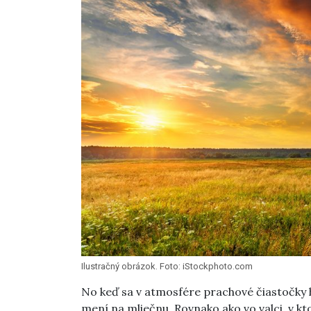
Ilustračný obrázok. Foto: iStockphoto.com
No keď sa v atmosfére prachové čiastočky 
mení na mliečnu. Rovnako ako vo valci, v k