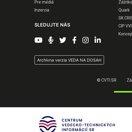
Pre médiá
Zážitk
Inzercia
Quark
SK CRI
SLEDUJTE NÁS
CIP VVI
Koncep
Archívna verzia VEDA NA DOSAH
© CVTI SR
Zá