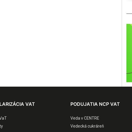
LARIZÁCIA VAT
PODUJATIA NCP VAT
VaT
Veda v CENTRE
ty
Vedecká cukráreň