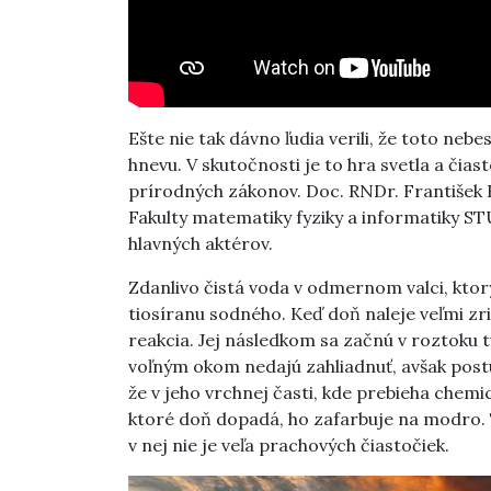
Ešte nie tak dávno ľudia verili, že toto neb
hnevu. V skutočnosti je to hra svetla a čia
prírodných zákonov. Doc. RNDr. František 
Fakulty matematiky fyziky a informatiky ST
hlavných aktérov.
Zdanlivo čistá voda v odmernom valci, ktor
tiosíranu sodného. Keď doň naleje veľmi zr
reakcia. Jej následkom sa začnú v roztoku tv
voľným okom nedajú zahliadnuť, avšak post
že v jeho vrchnej časti, kde prebieha chemic
ktoré doň dopadá, ho zafarbuje na modro. 
v nej nie je veľa prachových čiastočiek.