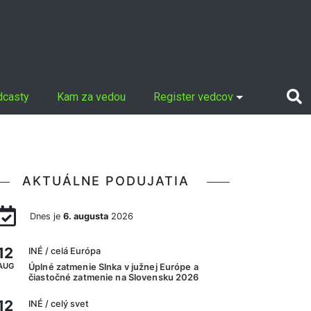
dcasty
Kam za vedou
Register vedcov
AKTUÁLNE PODUJATIA
Dnes je
6. augusta
2026
12
INÉ
/ celá Európa
AUG
Úplné zatmenie Slnka v južnej Európe a
čiastočné zatmenie na Slovensku 2026
12
INÉ
/ celý svet