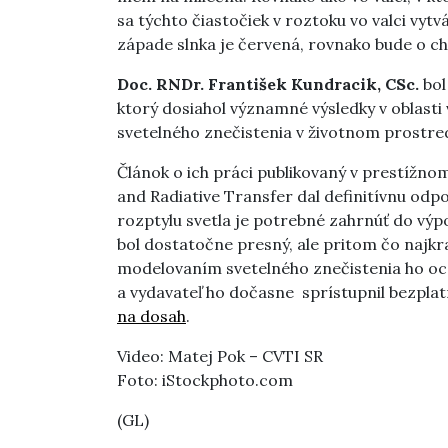
sa týchto čiastočiek v roztoku vo valci vytv
západe slnka je červená, rovnako bude o ch
Doc. RNDr. František Kundracik, CSc.
bol
ktorý dosiahol významné výsledky v oblasti
svetelného znečistenia v životnom prostred
Článok o ich práci publikovaný v prestížno
and Radiative Transfer dal definitívnu odp
rozptylu svetla je potrebné zahrnúť do výp
bol dostatočne presný, ale pritom čo najkr
modelovaním svetelného znečistenia ho oce
a vydavateľ ho dočasne sprístupnil bezplatn
na dosah
.
Video: Matej Pok – CVTI SR
Foto: iStockphoto.com
(GL)