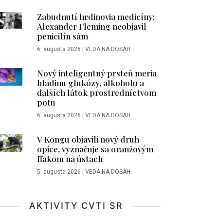
Zabudnutí hrdinovia medicíny:
Alexander Fleming neobjavil
penicilín sám
6. augusta 2026
|
VEDA NA DOSAH
Nový inteligentný prsteň meria
hladinu glukózy, alkoholu a
ďalších látok prostredníctvom
potu
6. augusta 2026
|
VEDA NA DOSAH
V Kongu objavili nový druh
opice, vyznačuje sa oranžovým
fľakom na ústach
5. augusta 2026
|
VEDA NA DOSAH
AKTIVITY CVTI SR