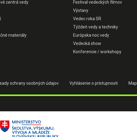
ové centrá vedy
Festival vedeckých filmov
Výstavy
S
Vedec roka SR
Týždeň vedy a techniky
čné materiály
Európska noc vedy
Vedecká show
Konferencie / workshopy
sady ochrany osobných údajov
Vyhlásenie o prístupnosti
Map