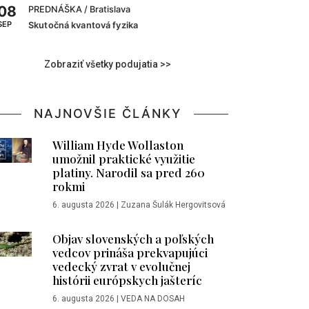
08
PREDNÁŠKA
/ Bratislava
SEP
Skutočná kvantová fyzika
Zobraziť všetky podujatia >>
NAJNOVŠIE ČLÁNKY
William Hyde Wollaston
umožnil praktické využitie
platiny. Narodil sa pred 260
rokmi
6. augusta 2026
|
Zuzana Šulák Hergovitsová
Objav slovenských a poľských
vedcov prináša prekvapujúci
vedecký zvrat v evolučnej
histórii európskych jašteríc
6. augusta 2026
|
VEDA NA DOSAH