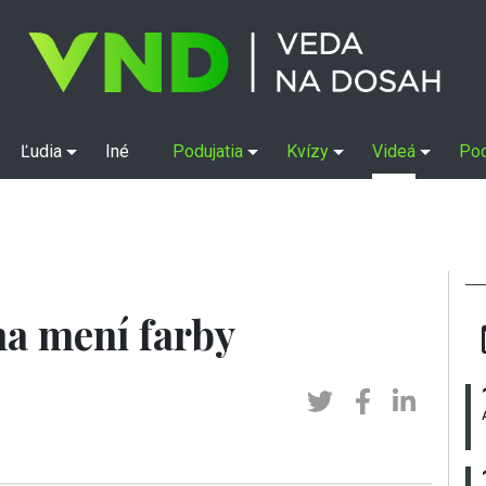
Ľudia
Iné
Podujatia
Kvízy
Videá
Po
a mení farby