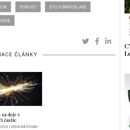
CIK
POKUSY
STU V BRATISLAVE
 VEDE
C
L
IACE ČLÁNKY
sa deje v
i častíc
 2020
|
VEDA NA DOSAH