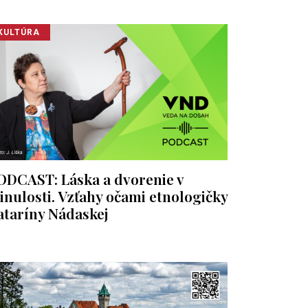
KULTÚRA
ODCAST: Láska a dvorenie v
inulosti. Vzťahy očami etnologičky
ataríny Nádaskej