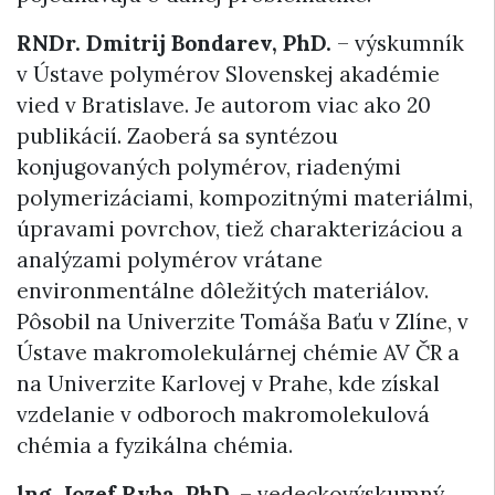
RNDr. Dmitrij Bondarev, PhD.
– výskumník
v Ústave polymérov Slovenskej akadémie
vied v Bratislave. Je autorom viac ako 20
publikácií. Zaoberá sa syntézou
konjugovaných polymérov, riadenými
polymerizáciami, kompozitnými materiálmi,
úpravami povrchov, tiež charakterizáciou a
analýzami polymérov vrátane
environmentálne dôležitých materiálov.
Pôsobil na Univerzite Tomáša Baťu v Zlíne, v
Ústave makromolekulárnej chémie AV ČR a
na Univerzite Karlovej v Prahe, kde získal
vzdelanie v odboroch makromolekulová
chémia a fyzikálna chémia.
lng. Jozef Ryba, PhD.
– vedeckovýskumný