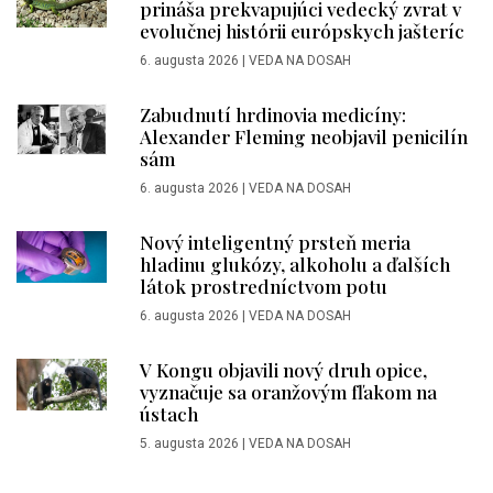
prináša prekvapujúci vedecký zvrat v
evolučnej histórii európskych jašteríc
6. augusta 2026
|
VEDA NA DOSAH
Zabudnutí hrdinovia medicíny:
Alexander Fleming neobjavil penicilín
sám
6. augusta 2026
|
VEDA NA DOSAH
Nový inteligentný prsteň meria
hladinu glukózy, alkoholu a ďalších
látok prostredníctvom potu
6. augusta 2026
|
VEDA NA DOSAH
V Kongu objavili nový druh opice,
vyznačuje sa oranžovým fľakom na
ústach
5. augusta 2026
|
VEDA NA DOSAH