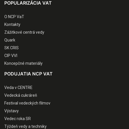
POPULARIZÁCIA VAT
O NCP VaT
Kontakty
Zážitkové centrá vedy
Quark
SK CRIS
CIP VVI
Koncepčné materiály
PODUJATIA NCP VAT
Veda v CENTRE
Vedecká cukráreň
Festival vedeckých filmov
Výstavy
Vedec roka SR
Týždeň vedy a techniky