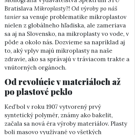
Monografia Vydavateľstva Spektrum STU
Bratislava
Mikroplasty?! Od výroby po náš
tanier
sa venuje problematike mikroplastov
nielen z globálneho hľadiska, ale zameriava
sa aj na Slovensko, na mikroplasty vo vode, v
pôde a okolo nás. Dozvieme sa napríklad aj
to, aký vplyv majú mikroplasty na naše
zdravie, ako sa správajú v tráviacom trakte a
vnútorných orgánoch.
Od revolúcie v materiáloch až
po plastové peklo
Keď bol v roku 1907 vytvorený prvý
syntetický polymér, známy ako bakelit,
začala sa nová éra výroby materiálov. Plasty
boli masovo využívané vo všetkých