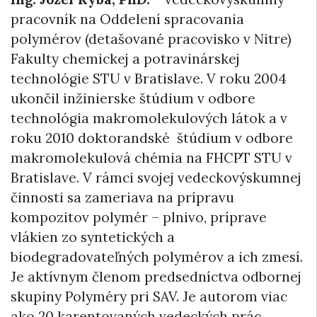
pracovník na Oddelení spracovania
polymérov (detašované pracovisko v Nitre)
Fakulty chemickej a potravinárskej
technológie STU v Bratislave. V roku 2004
ukončil inžinierske štúdium v odbore
technológia makromolekulových látok a v
roku 2010 doktorandské štúdium v odbore
makromolekulová chémia na FHCPT STU v
Bratislave. V rámci svojej vedeckovýskumnej
činnosti sa zameriava na prípravu
kompozitov polymér – plnivo, príprave
vlákien zo syntetických a
biodegradovateľných polymérov a ich zmesí.
Je aktívnym členom predsedníctva odbornej
skupiny Polyméry pri SAV. Je autorom viac
ako 20 karentovaných vedeckých prác.