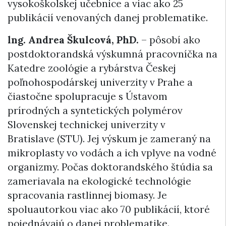
vysokoškolskej učebnice a viac ako 25
publikácií venovaných danej problematike.
lng. Andrea Škulcová, PhD.
– pôsobí ako
postdoktorandská výskumná pracovníčka na
Katedre zoológie a rybárstva Českej
poľnohospodárskej univerzity v Prahe a
čiastočne spolupracuje s Ústavom
prírodných a syntetických polymérov
Slovenskej technickej univerzity v
Bratislave (STU). Jej výskum je zameraný na
mikroplasty vo vodách a ich vplyve na vodné
organizmy. Počas doktorandského štúdia sa
zameriavala na ekologické technológie
spracovania rastlinnej biomasy. Je
spoluautorkou viac ako 70 publikácií, ktoré
pojednávajú o danej problematike.