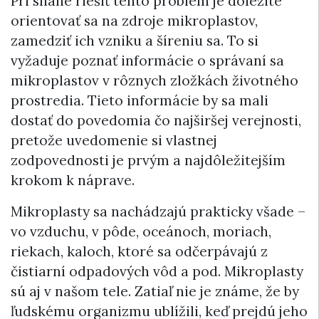
Pri snahe riešiť tento problém je dôležité
orientovať sa na zdroje mikroplastov,
zamedziť ich vzniku a šíreniu sa. To si
vyžaduje poznať informácie o správaní sa
mikroplastov v rôznych zložkách životného
prostredia. Tieto informácie by sa mali
dostať do povedomia čo najširšej verejnosti,
pretože uvedomenie si vlastnej
zodpovednosti je prvým a najdôležitejším
krokom k náprave.
Mikroplasty sa nachádzajú prakticky všade –
vo vzduchu, v pôde, oceánoch, moriach,
riekach, kaloch, ktoré sa odčerpávajú z
čistiarní odpadových vôd a pod. Mikroplasty
sú aj v našom tele. Zatiaľ nie je známe, že by
ľudskému organizmu ublížili, keď prejdú jeho