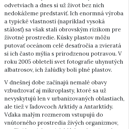
odvetviach a dnes si už život bez nich
nedokážeme predstaviť. Ich enormná výroba
a typické vlastnosti (napríklad vysoká
stálosť) sa však stali obrovským rizikom pre
životné prostredie. Kúsky plastov môžu
putovať oceánom celé desaťročia a zvieratá
si ich často mýlia s prirodzenou potravou. V
roku 2005 obleteli svet fotografie uhynutých
albatrosov, ich žalúdky boli plné plastov.
V dnešnej dobe začínajú nemalé obavy
vzbudzovať aj mikroplasty, ktoré sa už
nevyskytujú len v urbanizovaných oblastiach,
ale tiež v ľadovcoch Arktídy a Antarktídy.
Vďaka malým rozmerom vstupujú do
vnútorného prostredia živých organizmov,