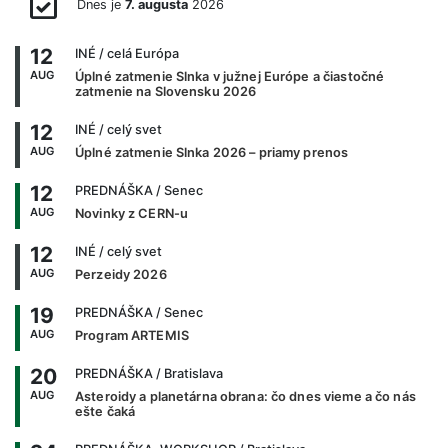
Dnes je
7. augusta
2026
12
INÉ
/ celá Európa
AUG
Úplné zatmenie Slnka v južnej Európe a čiastočné
zatmenie na Slovensku 2026
12
INÉ
/ celý svet
AUG
Úplné zatmenie Slnka 2026 – priamy prenos
12
PREDNÁŠKA
/ Senec
AUG
Novinky z CERN-u
12
INÉ
/ celý svet
AUG
Perzeidy 2026
19
PREDNÁŠKA
/ Senec
AUG
Program ARTEMIS
20
PREDNÁŠKA
/ Bratislava
AUG
Asteroidy a planetárna obrana: čo dnes vieme a čo nás
ešte čaká