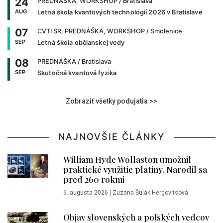
24
PREDNÁŠKA, WORKSHOP
/ Bratislava
AUG
Letná škola kvantových technológií 2026 v Bratislave
07
CVTI SR, PREDNÁŠKA, WORKSHOP
/ Smolenice
SEP
Letná škola občianskej vedy
08
PREDNÁŠKA
/ Bratislava
SEP
Skutočná kvantová fyzika
Zobraziť všetky podujatia >>
NAJNOVŠIE ČLÁNKY
William Hyde Wollaston umožnil
praktické využitie platiny. Narodil sa
pred 260 rokmi
6. augusta 2026
|
Zuzana Šulák Hergovitsová
Objav slovenských a poľských vedcov