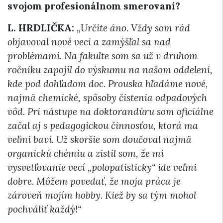
svojom profesionálnom smerovaní?
L. HRDLIČKA:
„Určite áno. Vždy som rád
objavoval nové veci a zamýšľal sa nad
problémami. Na fakulte som sa už v druhom
ročníku zapojil do výskumu na našom oddelení,
kde pod dohľadom doc. Prouska hľadáme nové,
najmä chemické, spôsoby čistenia odpadových
vôd. Pri nástupe na doktorandúru som oficiálne
začal aj s pedagogickou činnosťou, ktorá ma
veľmi baví. Už skoršie som doučoval najmä
organickú chémiu a zistil som, že mi
vysvetľovanie vecí „polopatisticky“ ide veľmi
dobre. Môžem povedať, že moja práca je
zároveň mojím hobby. Kiež by sa tým mohol
pochváliť každý!“