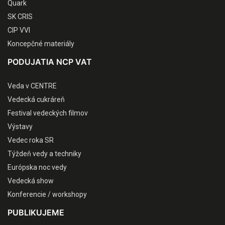
Quark
SK CRIS
CIP VVI
Koncepčné materiály
PODUJATIA NCP VAT
Veda v CENTRE
Vedecká cukráreň
Festival vedeckých filmov
Výstavy
Vedec roka SR
Týždeň vedy a techniky
Európska noc vedy
Vedecká show
Konferencie / workshopy
PUBLIKUJEME