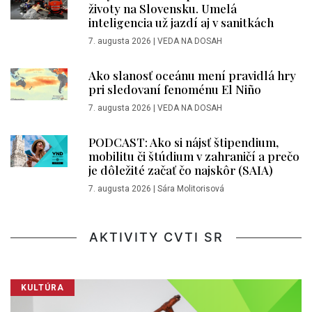
životy na Slovensku. Umelá
inteligencia už jazdí aj v sanitkách
7. augusta 2026
|
VEDA NA DOSAH
Ako slanosť oceánu mení pravidlá hry
pri sledovaní fenoménu El Niño
7. augusta 2026
|
VEDA NA DOSAH
PODCAST: Ako si nájsť štipendium,
mobilitu či štúdium v zahraničí a prečo
je dôležité začať čo najskôr (SAIA)
7. augusta 2026
|
Sára Molitorisová
AKTIVITY CVTI SR
KULTÚRA