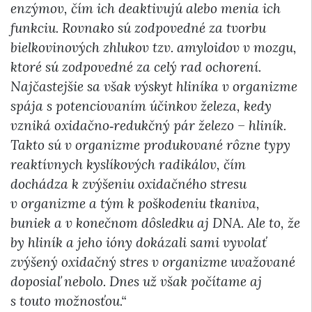
enzýmov, čím ich deaktivujú alebo menia ich
funkciu. Rovnako sú zodpovedné za tvorbu
bielkovinových zhlukov tzv. amyloidov v mozgu,
ktoré sú zodpovedné za celý rad ochorení.
Najčastejšie sa však výskyt hliníka v organizme
spája s potenciovaním účinkov železa, kedy
vzniká oxidačno‑redukčný pár železo – hliník.
Takto sú v organizme produkované rôzne typy
reaktívnych kyslíkových radikálov, čím
dochádza k zvýšeniu oxidačného stresu
v organizme a tým k poškodeniu tkaniva,
buniek a v konečnom dôsledku aj DNA. Ale to, že
by hliník a jeho ióny dokázali sami vyvolať
zvýšený oxidačný stres v organizme uvažované
doposiaľ nebolo. Dnes už však počítame aj
s touto možnosťou.“