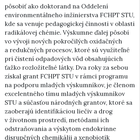
pôsobiť ako doktorand na Oddelení
environmentálneho inžinierstva FCHPT STU,
kde sa venuje pedagogickej činnosti v oblasti
radikálovej chémie. Výskumne ďalej pôsobí
vo vývoji nových pokročilých oxidačných
a redukčných procesov, ktoré sú využiteľné
pri čistení odpadových vôd obsahujúcich
ťažko rozložiteľné látky. Dva roky za sebou
získal grant FCHPT STU v rámci programu
na podporu mladých výskumníkov, je členom
excelentného tímu mladých výskumníkov
STU a súčasťou národných grantov, ktoré sa
zaoberajú identifikáciou liečiv a drog
v životnom prostredí, metódami ich
odstraňovania a výskytom endokrinne
disrupčných chemikálii a xenobiotík