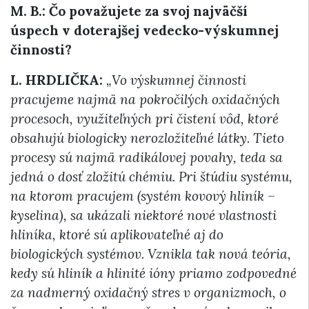
M. B.: Čo považujete za svoj najväčší
úspech v doterajšej vedecko-výskumnej
činnosti?
L. HRDLIČKA:
„Vo výskumnej činnosti
pracujeme najmä na pokročilých oxidačných
procesoch, využiteľných pri čistení vôd, ktoré
obsahujú biologicky nerozložiteľné látky. Tieto
procesy sú najmä radikálovej povahy, teda sa
jedná o dosť zložitú chémiu. Pri štúdiu systému,
na ktorom pracujem (systém kovový hliník –
kyselina), sa ukázali niektoré nové vlastnosti
hliníka, ktoré sú aplikovateľné aj do
biologických systémov. Vznikla tak nová teória,
kedy sú hliník a hlinité ióny priamo zodpovedné
za nadmerný oxidačný stres v organizmoch, o