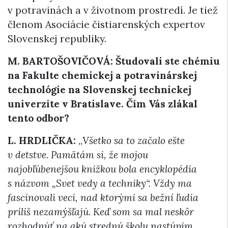
v potravinách a v životnom prostredí. Je tiež
členom Asociácie čistiarenských expertov
Slovenskej republiky.
M. BARTOŠOVIČOVÁ: Študovali ste chémiu
na Fakulte chemickej a potravinárskej
technológie na Slovenskej technickej
univerzite v Bratislave.
Čím Vás zlákal
tento odbor?
L. HRDLIČKA:
„
Všetko sa to začalo ešte
v detstve. Pamätám si, že mojou
najobľúbenejšou knižkou bola encyklopédia
s názvom „Svet vedy a techniky“. Vždy ma
fascinovali veci, nad ktorými sa bežní ľudia
príliš nezamýšľajú. Keď som sa mal neskôr
rozhodnúť na akú strednú školu nastúpim,