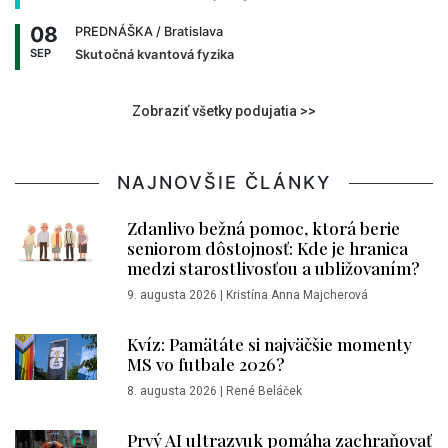
08
PREDNÁŠKA
/ Bratislava
SEP
Skutočná kvantová fyzika
Zobraziť všetky podujatia >>
NAJNOVŠIE ČLÁNKY
Zdanlivo bežná pomoc, ktorá berie
seniorom dôstojnosť: Kde je hranica
medzi starostlivosťou a ubližovaním?
9. augusta 2026
|
Kristína Anna Majcherová
Kvíz: Pamätáte si najväčšie momenty
MS vo futbale 2026?
8. augusta 2026
|
René Beláček
Prvý AI ultrazvuk pomáha zachraňovať