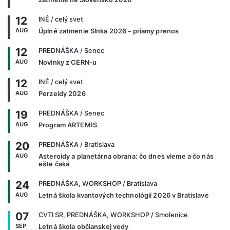
12
INÉ
/ celý svet
AUG
Úplné zatmenie Slnka 2026 – priamy prenos
12
PREDNÁŠKA
/ Senec
AUG
Novinky z CERN-u
12
INÉ
/ celý svet
AUG
Perzeidy 2026
19
PREDNÁŠKA
/ Senec
AUG
Program ARTEMIS
20
PREDNÁŠKA
/ Bratislava
AUG
Asteroidy a planetárna obrana: čo dnes vieme a čo nás
ešte čaká
24
PREDNÁŠKA, WORKSHOP
/ Bratislava
AUG
Letná škola kvantových technológií 2026 v Bratislave
07
CVTI SR, PREDNÁŠKA, WORKSHOP
/ Smolenice
SEP
Letná škola občianskej vedy