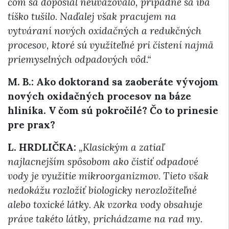
čom sa doposiaľ neuvažovalo, prípadne sa iba
tíško tušilo. Naďalej však pracujem na
vytváraní nových oxidačných a redukčných
procesov, ktoré sú využiteľné pri čistení najmä
priemyselných odpadových vôd.“
M. B.: Ako doktorand sa zaoberáte vývojom
nových oxidačných procesov na báze
hliníka. V čom sú pokročilé? Čo to prinesie
pre prax?
L. HRDLIČKA:
„Klasickým a zatiaľ
najlacnejším spôsobom ako čistiť odpadové
vody je využitie mikroorganizmov. Tieto však
nedokážu rozložiť biologicky nerozložiteľné
alebo toxické látky. Ak vzorka vody obsahuje
práve takéto látky, prichádzame na rad my.