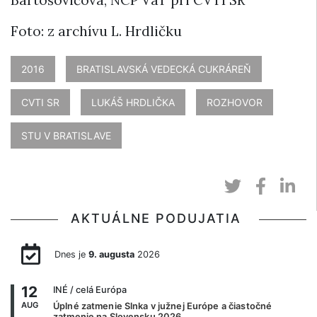
Bartošovičová, NCP VaT pri CVTI SR
Foto: z archívu L. Hrdličku
2016
BRATISLAVSKÁ VEDECKÁ CUKRÁREŇ
CVTI SR
LUKÁŠ HRDLIČKA
ROZHOVOR
STU V BRATISLAVE
AKTUÁLNE PODUJATIA
Dnes je
9. augusta
2026
12
INÉ
/ celá Európa
AUG
Úplné zatmenie Slnka v južnej Európe a čiastočné
zatmenie na Slovensku 2026