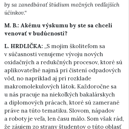
by sa zanedbávať štúdium možných vedľajších
účinkov.“
M. B.: Akému výskumu by ste sa chceli
venovať v budúcnosti?
L. HRDLIČKA:
„S mojim školiteľom sa
v súčasnosti venujeme vývoju nových
oxidačných a redukčných procesov, ktoré sú
aplikovateľné najmä pri čistení odpadových
vôd, no napríklad aj pri rozklade
makromolekulových látok. Každoročne sa
u nás pracuje na niekoľkých bakalárskych
a diplomových prácach, ktoré sú zamerané
práve na túto tematiku. Slovom, nápadov
a roboty je veľa, len času málo. Som však rád,
že záujem zo strany študentov o túto oblasť