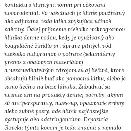
kontaktu s hlinitými iónmi pri očkovaní
novorodeniat. Vo vakcínach je hliník používaný
ako adjuvans, teda látka zvyšujúca účinok
vakcíny. Ďalej prijmeme niekoľko mikrogramov
hliníka denne vodou, kedy je využívaný ako
koagulačné činidlo pri úprave pitných vôd,
niekoľko miligramov v potrave (sekundárny
prenos z obalových materiálov)
a nezanedbateľným zdrojom sú aj liečivá, ktoré
obsahujú hliník buď ako pomocnú látku, alebo je
samo liečivo na báze hliníka. Zabudnúť sa
nesmie ani na produkty dennej potreby, akými
sú antiperspiranty, make‑up, opaľovacie krémy
alebo zubné pasty, kde hliník najčastejšie
vystupuje ako adstringencium. Expozícia
človeka týmto kovom je teda značná a nemalo