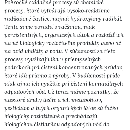
Pokročilé oxidačné procesy sú chemické
procesy, ktoré vytvárajú vysoko‑reaktívne
radikálové častice, najmä hydroxylový radikál.
Tento si vie poradiť s väčšinou, inak
perzistentných, organických látok a rozložiť ich
na už biologicky rozložiteľné produkty alebo až
na oxid uhličitý a vodu. V súčasnosti sa tieto
procesy využívajú iba v priemyselných
podnikoch pri čistení koncentrovaných prúdov,
ktoré idú priamo z výroby. V budúcnosti príde
však aj na ich využitie pri čistení komunálnych
odpadových vôd. Už teraz máme poznatky, že
niektoré druhy liečiv a ich metabolitov,
pesticídov a iných organických látok sú ťažko
biologicky rozložiteľné a prechádzajú
biologickou čistiarňou odpadových vôd do