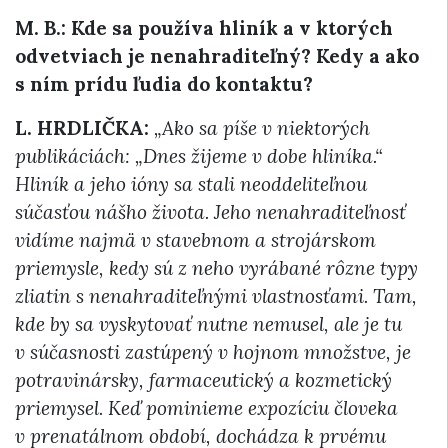
M. B.: Kde sa používa hliník a v ktorých
odvetviach je nenahraditeľný? Kedy a ako
s ním prídu ľudia do kontaktu?
L. HRDLIČKA:
„Ako sa píše v niektorých
publikáciách: „Dnes žijeme v dobe hliníka.“
Hliník a jeho ióny sa stali neoddeliteľnou
súčasťou nášho života. Jeho nenahraditeľnosť
vidíme najmä v stavebnom a strojárskom
priemysle, kedy sú z neho vyrábané rôzne typy
zliatin s nenahraditeľnými vlastnosťami. Tam,
kde by sa vyskytovať nutne nemusel, ale je tu
v súčasnosti zastúpený v hojnom množstve, je
potravinársky, farmaceutický a kozmetický
priemysel. Keď pominieme expozíciu človeka
v prenatálnom období, dochádza k prvému