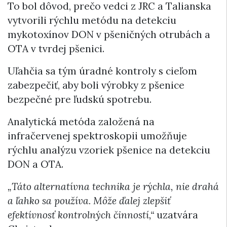
To bol dôvod, prečo vedci z JRC a Talianska
vytvorili rýchlu metódu na detekciu
mykotoxínov DON v pšeničných otrubách a
OTA v tvrdej pšenici.
Uľahčia sa tým úradné kontroly s cieľom
zabezpečiť, aby boli výrobky z pšenice
bezpečné pre ľudskú spotrebu.
Analytická metóda založená na
infračervenej spektroskopii umožňuje
rýchlu analýzu vzoriek pšenice na detekciu
DON a OTA.
„Táto alternatívna technika je rýchla, nie drahá
a ľahko sa používa. Môže ďalej zlepšiť
efektívnosť kontrolných činností,“
uzatvára