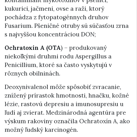
kukurici, jačmeni, ovse a raži, ktorý
pochádza z fytopatogénnych druhov
Fusarium. Pšeničné otruby sú súčasťou zrna
s najvyššou koncentráciou DON;
Ochratoxín A (OTA
) – produkovaný
niekoľkými druhmi rodu Aspergillus a
Penicillium, ktoré sa často vyskytujú v
rôznych obilninách.
Deoxynivalenol môže spôsobiť zvracanie,
znížený prírastok hmotnosti, hnačku, kožné
lézie, rastovú depresiu a imunosupresiu u
ľudí aj zvierat. Medzinárodná agentúra pre
výskum rakoviny označila Ochratoxín A, ako
možný ľudský karcinogén.