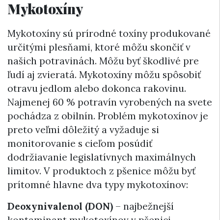
Mykotoxíny
Mykotoxíny sú prírodné toxíny produkované
určitými plesňami, ktoré môžu skončiť v
našich potravinách. Môžu byť škodlivé pre
ľudí aj zvieratá. Mykotoxíny môžu spôsobiť
otravu jedlom alebo dokonca rakovinu.
Najmenej 60 % potravín vyrobených na svete
pochádza z obilnín. Problém mykotoxínov je
preto veľmi dôležitý a vyžaduje si
monitorovanie s cieľom posúdiť
dodržiavanie legislatívnych maximálnych
limitov. V produktoch z pšenice môžu byť
prítomné hlavne dva typy mykotoxínov:
Deoxynivalenol (DON)
– najbežnejší
kontaminant mykotoxínov v pšenici,