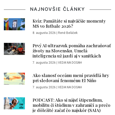
NAJNOVŠIE ČLÁNKY
Kvíz: Pamätáte si najväčšie momenty
MS vo futbale 2026?
8. augusta 2026
|
René Beláček
Prvý AI ultrazvuk pomáha zachraňovať
životy na Slovensku. Umelá
inteligencia už jazdí aj v sanitkách
7. augusta 2026
|
VEDA NA DOSAH
Ako slanosť oceánu mení pravidlá hry
pri sledovaní fenoménu El Niño
7. augusta 2026
|
VEDA NA DOSAH
PODCAST: Ako si nájsť štipendium,
mobilitu či štúdium v zahraničí a prečo
je dôležité začať čo najskôr (SAIA)