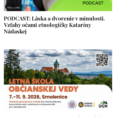
PODCAST: Láska a dvorenie v minulosti.
Vzťahy očami etnologičky Kataríny
Nádaskej