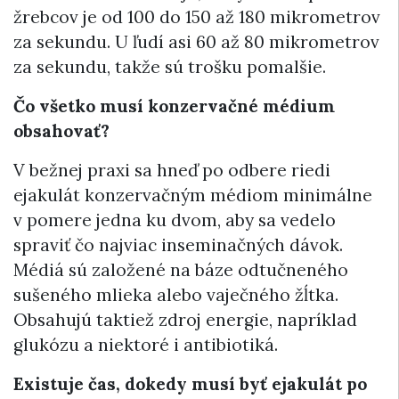
žrebcov je od 100 do 150 až 180 mikrometrov
za sekundu. U ľudí asi 60 až 80 mikrometrov
za sekundu, takže sú trošku pomalšie.
Čo všetko musí konzervačné médium
obsahovať?
V bežnej praxi sa hneď po odbere riedi
ejakulát konzervačným médiom minimálne
v pomere jedna ku dvom, aby sa vedelo
spraviť čo najviac inseminačných dávok.
Médiá sú založené na báze odtučneného
sušeného mlieka alebo vaječného žĺtka.
Obsahujú taktiež zdroj energie, napríklad
glukózu a niektoré i antibiotiká.
Existuje čas, dokedy musí byť ejakulát po