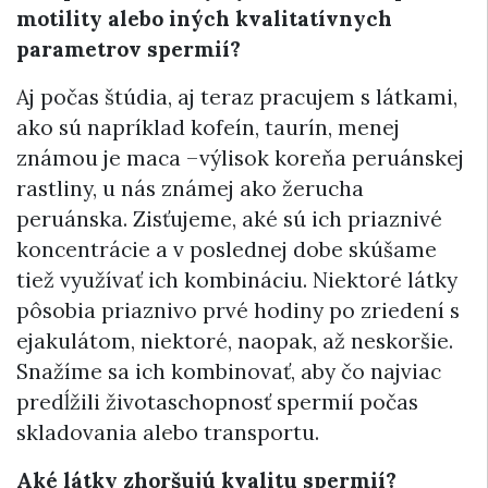
motility alebo iných kvalitatívnych
parametrov spermií?
Aj počas štúdia, aj teraz pracujem s látkami,
ako sú napríklad kofeín, taurín, menej
známou je maca –výlisok koreňa peruánskej
rastliny, u nás známej ako žerucha
peruánska. Zisťujeme, aké sú ich priaznivé
koncentrácie a v poslednej dobe skúšame
tiež využívať ich kombináciu. Niektoré látky
pôsobia priaznivo prvé hodiny po zriedení s
ejakulátom, niektoré, naopak, až neskoršie.
Snažíme sa ich kombinovať, aby čo najviac
predĺžili životaschopnosť spermií počas
skladovania alebo transportu.
Aké látky zhoršujú kvalitu spermií?