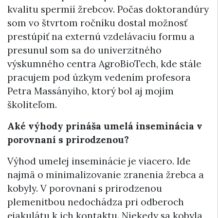
kvalitu spermií žrebcov. Počas doktorandúry
som vo štvrtom ročníku dostal možnosť
prestúpiť na externú vzdelávaciu formu a
presunul som sa do univerzitného
výskumného centra AgroBioTech, kde stále
pracujem pod úzkym vedením profesora
Petra Massányiho, ktorý bol aj mojím
školiteľom.
Aké výhody prináša umelá inseminácia v
porovnaní s prirodzenou?
Výhod umelej inseminácie je viacero. Ide
najmä o minimalizovanie zranenia žrebca a
kobyly. V porovnaní s prirodzenou
plemenitbou nedochádza pri odberoch
ejakulátu k ich kontaktu. Niekedy sa kobyla