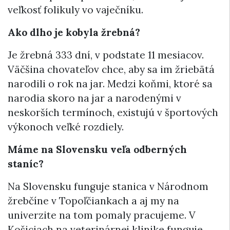
veľkosť folikuly vo vaječníku.
Ako dlho je kobyla žrebná?
Je žrebná 333 dní, v podstate 11 mesiacov.
Väčšina chovateľov chce, aby sa im žriebätá
narodili o rok na jar. Medzi koňmi, ktoré sa
narodia skoro na jar a narodenými v
neskorších termínoch, existujú v športových
výkonoch veľké rozdiely.
Máme na Slovensku veľa odberných
staníc?
Na Slovensku funguje stanica v Národnom
žrebčíne v Topoľčiankach a aj my na
univerzite na tom pomaly pracujeme. V
Košiciach na veterinárnej klinike funguje