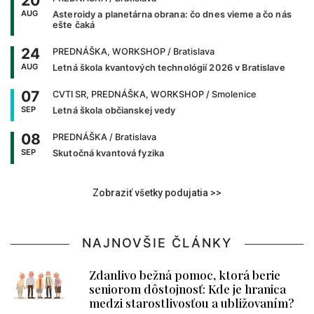
20
AUG
Asteroidy a planetárna obrana: čo dnes vieme a čo nás
ešte čaká
24
PREDNÁŠKA, WORKSHOP
/ Bratislava
AUG
Letná škola kvantových technológií 2026 v Bratislave
07
CVTI SR, PREDNÁŠKA, WORKSHOP
/ Smolenice
SEP
Letná škola občianskej vedy
08
PREDNÁŠKA
/ Bratislava
SEP
Skutočná kvantová fyzika
Zobraziť všetky podujatia >>
NAJNOVŠIE ČLÁNKY
Zdanlivo bežná pomoc, ktorá berie
seniorom dôstojnosť: Kde je hranica
medzi starostlivosťou a ubližovaním?