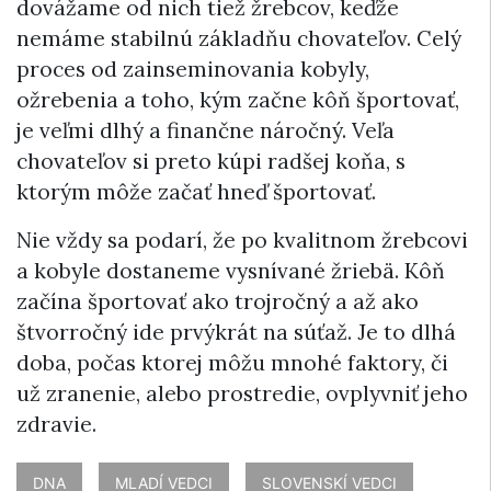
dovážame od nich tiež žrebcov, keďže
nemáme stabilnú základňu chovateľov. Celý
proces od zainseminovania kobyly,
ožrebenia a toho, kým začne kôň športovať,
je veľmi dlhý a finančne náročný. Veľa
chovateľov si preto kúpi radšej koňa, s
ktorým môže začať hneď športovať.
Nie vždy sa podarí, že po kvalitnom žrebcovi
a kobyle dostaneme vysnívané žriebä. Kôň
začína športovať ako trojročný a až ako
štvorročný ide prvýkrát na súťaž. Je to dlhá
doba, počas ktorej môžu mnohé faktory, či
už zranenie, alebo prostredie, ovplyvniť jeho
zdravie.
DNA
MLADÍ VEDCI
SLOVENSKÍ VEDCI