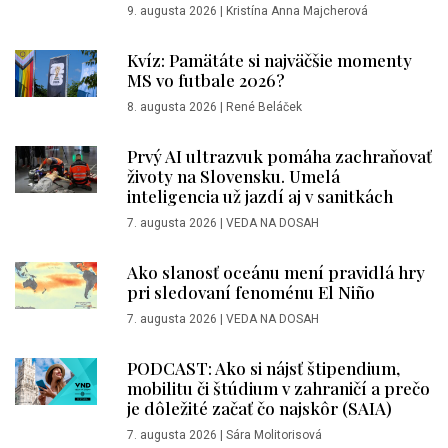
9. augusta 2026
|
Kristína Anna Majcherová
Kvíz: Pamätáte si najväčšie momenty
MS vo futbale 2026?
8. augusta 2026
|
René Beláček
Prvý AI ultrazvuk pomáha zachraňovať
životy na Slovensku. Umelá
inteligencia už jazdí aj v sanitkách
7. augusta 2026
|
VEDA NA DOSAH
Ako slanosť oceánu mení pravidlá hry
pri sledovaní fenoménu El Niño
7. augusta 2026
|
VEDA NA DOSAH
PODCAST: Ako si nájsť štipendium,
mobilitu či štúdium v zahraničí a prečo
je dôležité začať čo najskôr (SAIA)
7. augusta 2026
|
Sára Molitorisová