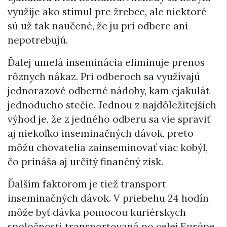
využije ako stimul pre žrebce, ale niektoré
sú už tak naučené, že ju pri odbere ani
nepotrebujú.
Ďalej umelá inseminácia eliminuje prenos
rôznych nákaz. Pri odberoch sa využívajú
jednorazové odberné nádoby, kam ejakulát
jednoducho stečie. Jednou z najdôležitejších
výhod je, že z jedného odberu sa vie spraviť
aj niekoľko inseminačných dávok, preto
môžu chovatelia zainseminovať viac kobýl,
čo prináša aj určitý finančný zisk.
Ďalším faktorom je tiež transport
inseminačných dávok. V priebehu 24 hodín
môže byť dávka pomocou kuriérskych
spoločností transportovaná po celej Európe.