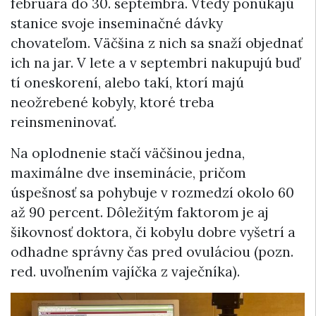
februára do 30. septembra. Vtedy ponúkajú
stanice svoje inseminačné dávky
chovateľom. Väčšina z nich sa snaží objednať
ich na jar. V lete a v septembri nakupujú buď
tí oneskorení, alebo takí, ktorí majú
neožrebené kobyly, ktoré treba
reinsmeninovať.
Na oplodnenie stačí väčšinou jedna,
maximálne dve inseminácie, pričom
úspešnosť sa pohybuje v rozmedzí okolo 60
až 90 percent. Dôležitým faktorom je aj
šikovnosť doktora, či kobylu dobre vyšetrí a
odhadne správny čas pred ovuláciou (pozn.
red. uvoľnením vajíčka z vaječníka).