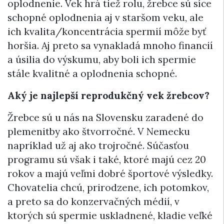
oplodnenie. Vek hrá tiež rolu, žrebce sú síce
schopné oplodnenia aj v staršom veku, ale
ich kvalita/koncentrácia spermií môže byť
horšia. Aj preto sa vynakladá mnoho financií
a úsilia do výskumu, aby boli ich spermie
stále kvalitné a oplodnenia schopné.
Aký je najlepší reprodukčný vek žrebcov?
Žrebce sú u nás na Slovensku zaradené do
plemenitby ako štvorročné. V Nemecku
napríklad už aj ako trojročné. Súčasťou
programu sú však i také, ktoré majú cez 20
rokov a majú veľmi dobré športové výsledky.
Chovatelia chcú, prirodzene, ich potomkov,
a preto sa do konzervačných médií, v
ktorých sú spermie uskladnené, kladie veľké