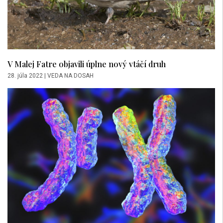
V Malej Fatre objavili úplne nový vtáčí druh
28. júla 2022
|
VEDA NA DOSAH