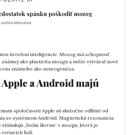
edostatok spánku poškodiť mozog
|
Justína Mertušová
nou úrovňou inteligencie. Mozog má schopnosť
i známej ako plasticita mozgu a môže vytvárať nové
cesu známeho ako neurogenéza.
í Apple a Android majú
niam spoločnosti Apple sú skutočne odlišné od
enia so systémom Android. Magnetická rezonancia
e stimulujú „božiu škvrnu“ v mozgu, ktorá je
veriacich ľudí.