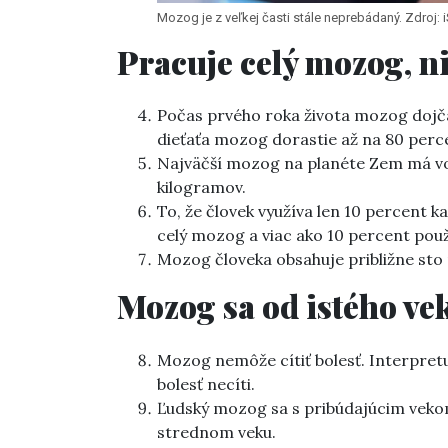
Mozog je z veľkej časti stále neprebádaný. Zdroj
Pracuje celý mozog, ni
Počas prvého roka života mozog dojča
dieťaťa mozog dorastie až na 80 perce
Najväčší mozog na planéte Zem má vo
kilogramov.
To, že človek využíva len 10 percent 
celý mozog a viac ako 10 percent pou
Mozog človeka obsahuje približne sto
Mozog sa od istého v
Mozog nemôže cítiť bolesť. Interpretuj
bolesť necíti.
Ľudský mozog sa s pribúdajúcim vekom
strednom veku.