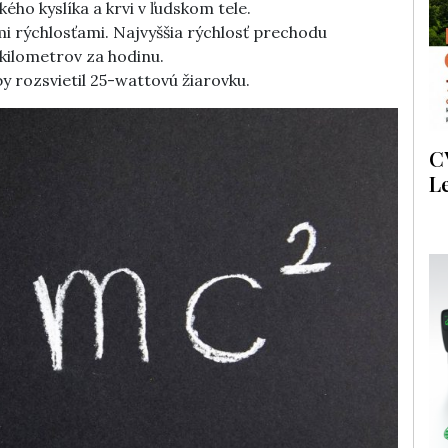
ho kyslíka a krvi v ľudskom tele.
 rýchlosťami. Najvyššia rýchlosť prechodu
kilometrov za hodinu.
y rozsvietil 25-wattovú žiarovku.
C
L