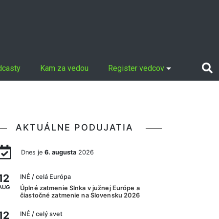
dcasty
Kam za vedou
Register vedcov
AKTUÁLNE PODUJATIA
Dnes je
6. augusta
2026
12
INÉ
/ celá Európa
AUG
Úplné zatmenie Slnka v južnej Európe a
čiastočné zatmenie na Slovensku 2026
12
INÉ
/ celý svet