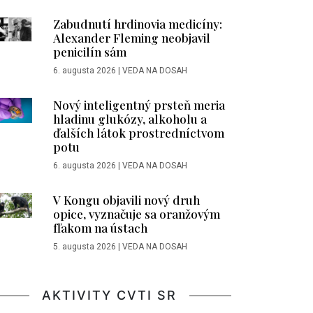
Zabudnutí hrdinovia medicíny:
Alexander Fleming neobjavil
penicilín sám
6. augusta 2026
|
VEDA NA DOSAH
Nový inteligentný prsteň meria
hladinu glukózy, alkoholu a
ďalších látok prostredníctvom
potu
6. augusta 2026
|
VEDA NA DOSAH
V Kongu objavili nový druh
opice, vyznačuje sa oranžovým
fľakom na ústach
5. augusta 2026
|
VEDA NA DOSAH
AKTIVITY CVTI SR