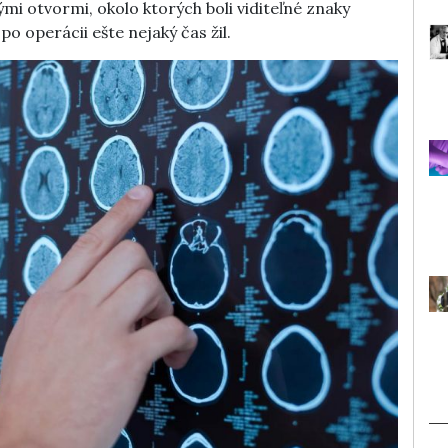
ými otvormi, okolo ktorých boli viditeľné znaky
o operácii ešte nejaký čas žil.