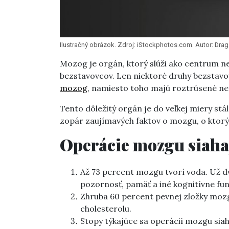
Ilustračný obrázok. Zdroj: iStockphotos.com. Autor: Dra
Mozog je orgán, ktorý slúži ako centrum ne
bezstavovcov. Len niektoré druhy bezstavo
mozog
, namiesto toho majú roztrúsené ne
Tento dôležitý orgán je do veľkej miery s
zopár zaujímavých faktov o mozgu, o ktorýc
Operácie mozgu siaha
Až 73 percent mozgu tvorí voda. Už d
pozornosť, pamäť a iné kognitívne fun
Zhruba 60 percent pevnej zložky mozg
cholesterolu.
Stopy týkajúce sa operácií mozgu siah