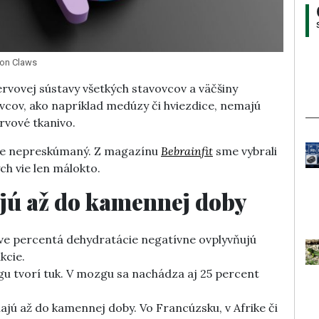
gon Claws
rvovej sústavy všetkých stavovcov a väčšiny
vcov, ako napríklad medúzy či hviezdice, nemajú
rvové tkanivo.
tále nepreskúmaný. Z magazínu
Bebrainfit
sme vybrali
h vie len málokto.
jú až do kamennej doby
ve percentá dehydratácie negatívne ovplyvňujú
kcie.
u tvorí tuk. V mozgu sa nachádza aj 25 percent
ajú až do kamennej doby. Vo Francúzsku, v Afrike či