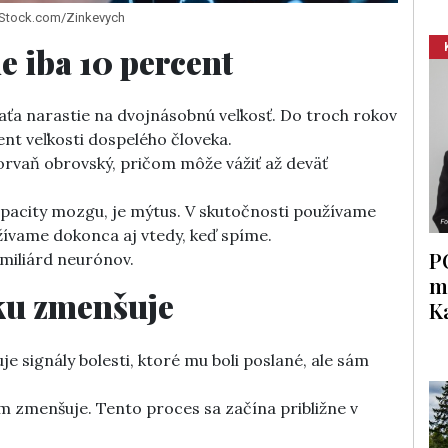
: iStock.com/Zinkevych
e iba 10 percent
ťa narastie na dvojnásobnú veľkosť. Do troch rokov
nt veľkosti dospelého človeka.
rvaň obrovský, pričom môže vážiť až deväť
kapacity mozgu, je mýtus. V skutočnosti používame
žívame dokonca aj vtedy, keď spíme.
P
 miliárd neurónov.
m
eku zmenšuje
K
e signály bolesti, ktoré mu boli poslané, ale sám
 zmenšuje. Tento proces sa začína približne v