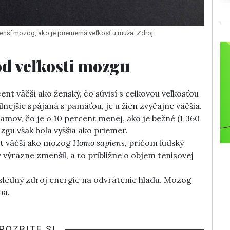
 menší mozog, ako je priemerná veľkosť u muža. Zdroj:
 od veľkosti mozgu
t väčší ako ženský, čo súvisí s celkovou veľkosťou
nejšie spájaná s pamäťou, je u žien zvyčajne väčšia.
amov, čo je o 10 percent menej, ako je bežné (1 360
gu však bola vyššia ako priemer.
nt väčší ako mozog
Homo sapiens
, pričom ľudský
ýrazne zmenšil, a to približne o objem tenisovej
sledný zdroj energie na odvrátenie hladu. Mozog
ba.
POZRITE SI