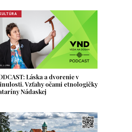
KULTÚRA
ODCAST: Láska a dvorenie v
inulosti. Vzťahy očami etnologičky
ataríny Nádaskej