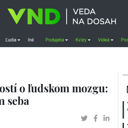
Ľudia
Iné
Podujatia
Kvízy
Videá
Po
ostí o ľudskom mozgu:
m seba