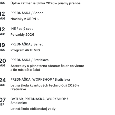
AUG
Úplné zatmenie Slnka 2026 – priamy prenos
12
PREDNÁŠKA
/ Senec
AUG
Novinky z CERN-u
12
INÉ
/ celý svet
AUG
Perzeidy 2026
19
PREDNÁŠKA
/ Senec
AUG
Program ARTEMIS
20
PREDNÁŠKA
/ Bratislava
AUG
Asteroidy a planetárna obrana: čo dnes vieme
a čo nás ešte čaká
24
PREDNÁŠKA, WORKSHOP
/ Bratislava
AUG
Letná škola kvantových technológií 2026 v
Bratislave
07
CVTI SR, PREDNÁŠKA, WORKSHOP
/
Smolenice
SEP
Letná škola občianskej vedy