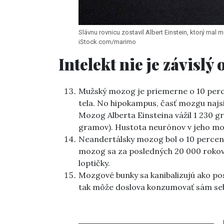
Slávnu rovnicu zostavil Albert Einstein, ktorý mal
iStock.com/marimo
Intelekt nie je závislý
Mužský mozog je priemerne o 10 percen
tela. No hipokampus, časť mozgu najsil
Mozog Alberta Einsteina vážil 1 230 gr
gramov). Hustota neurónov v jeho moz
Neandertálsky mozog bol o 10 perce
mozog sa za posledných 20 000 rokov v
loptičky.
Mozgové bunky sa kanibalizujú ako po
tak môže doslova konzumovať sám se