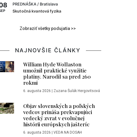
08
PREDNÁŠKA
/ Bratislava
SEP
Skutočná kvantová fyzika
Zobraziť všetky podujatia >>
NAJNOVŠIE ČLÁNKY
William Hyde Wollaston
umožnil praktické využitie
platiny. Narodil sa pred 260
rokmi
6. augusta 2026
|
Zuzana Šulák Hergovitsová
Objav slovenských a poľských
vedcov prináša prekvapujúci
vedecký zvrat v evolučnej
histórii európskych jašteríc
6. augusta 2026
|
VEDA NA DOSAH