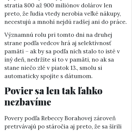
stratia 800 až 900 miliónov dolárov len
preto, že ľudia vtedy nerobia veľké nákupy,
necestujú a mnohí nejdú radšej ani do práce.
Významnú rolu pri tomto dni na druhej
strane podľa vedcov hrá aj selektívnosť
pamäti – ak by sa podľa nich stalo to isté v
iný deň, nedržíte si to v pamäti, no ak sa
stane niečo zlé v piatok 13., smolu si
automaticky spojíte s dátumom.
Povier sa len tak ľahko
nezbavíme
Povery podľa Rebeccy Borahovej zároveň
pretrvávajú po stáročia aj preto, že sa šírili