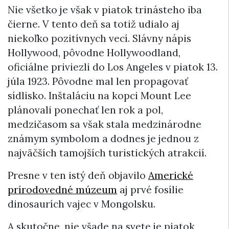
Nie všetko je však v piatok trinásteho iba
čierne. V tento deň sa totiž udialo aj
niekoľko pozitívnych vecí. Slávny nápis
Hollywood, pôvodne Hollywoodland,
oficiálne priviezli do Los Angeles v piatok 13.
júla 1923. Pôvodne mal len propagovať
sídlisko. Inštaláciu na kopci Mount Lee
plánovali ponechať len rok a pol,
medzičasom sa však stala medzinárodne
známym symbolom a dodnes je jednou z
najväčších tamojších turistických atrakcií.
Presne v ten istý deň objavilo
Americké
prírodovedné múzeum
aj prvé fosílie
dinosaurích vajec v Mongolsku.
A skutočne, nie všade na svete je piatok