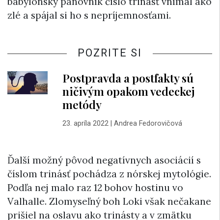
babylonský panovník číslo trinásť vnímal ako
zlé a spájal si ho s nepríjemnosťami.
POZRITE SI
Postpravda a postfakty sú
ničivým opakom vedeckej
metódy
23. apríla 2022
|
Andrea Fedorovičová
Ďalší možný pôvod negatívnych asociácií s
číslom trinásť pochádza z nórskej mytológie.
Podľa nej malo raz 12 bohov hostinu vo
Valhalle. Zlomyseľný boh Loki však nečakane
prišiel na oslavu ako trinásty a v zmätku