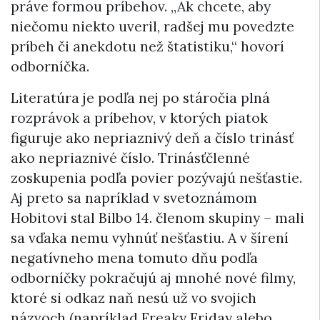
práve formou príbehov. „Ak chcete, aby
niečomu niekto uveril, radšej mu povedzte
príbeh či anekdotu než štatistiku,“ hovorí
odborníčka.
Literatúra je podľa nej po stáročia plná
rozprávok a príbehov, v ktorých piatok
figuruje ako nepriaznivý deň a číslo trinásť
ako nepriaznivé číslo. Trinásťčlenné
zoskupenia podľa povier pozývajú nešťastie.
Aj preto sa napríklad v svetoznámom
Hobitovi stal Bilbo 14. členom skupiny – mali
sa vďaka nemu vyhnúť nešťastiu. A v šírení
negatívneho mena tomuto dňu podľa
odborníčky pokračujú aj mnohé nové filmy,
ktoré si odkaz naň nesú už vo svojich
názvoch (napríklad Freaky Friday alebo