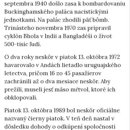
septembra 1940 došlo zasa k bombardovaniu
Buckinghamského paláca nacistickými
jednotkami. Na palác zhodili päť bômb.
Trinásteho novembra 1970 zas pripravil
cyklón Bhola v Indii a Bangladéši o život
500-tisíc ľudí.
O dva roky neskôr v piatok 13. októbra 1972
havarovalo v Andách lietadlo uruguajského
letectva, pričom 16 zo 45 pasažierov
zachránili až o dva mesiace neskôr. Aby
prežili, museli jesť mäso mŕtvol, ktoré ich
obklopovali.
Piatok 13. októbra 1989 bol neskôr oficiálne
nazvaný čierny piatok. V teň deň nastal v
dôsledku dohody o odkúpení spoločnosti