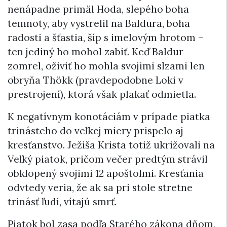
nenápadne primäl Hoda, slepého boha
temnoty, aby vystrelil na Baldura, boha
radosti a šťastia, šíp s imelovým hrotom –
ten jediný ho mohol zabiť. Keď Baldur
zomrel, oživiť ho mohla svojimi slzami len
obryňa Thökk (pravdepodobne Loki v
prestrojení), ktorá však plakať odmietla.
K negatívnym konotáciám v prípade piatka
trinásteho do veľkej miery prispelo aj
kresťanstvo. Ježiša Krista totiž ukrižovali na
Veľký piatok, pričom večer predtým strávil
obklopený svojimi 12 apoštolmi. Kresťania
odvtedy veria, že ak sa pri stole stretne
trinásť ľudí, vítajú smrť.
Piatok bol zasa podľa Starého zákona dňom,