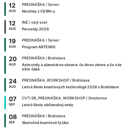
12
PREDNÁŠKA
/ Senec
AUG
Novinky z CERN-u
12
INÉ
/ celý svet
AUG
Perzeidy 2026
19
PREDNÁŠKA
/ Senec
AUG
Program ARTEMIS
20
PREDNÁŠKA
/ Bratislava
AUG
Asteroidy a planetárna obrana: čo dnes vieme a čo nás
ešte čaká
24
PREDNÁŠKA, WORKSHOP
/ Bratislava
AUG
Letná škola kvantových technológií 2026 v Bratislave
07
CVTI SR, PREDNÁŠKA, WORKSHOP
/ Smolenice
SEP
Letná škola občianskej vedy
08
PREDNÁŠKA
/ Bratislava
SEP
Skutočná kvantová fyzika