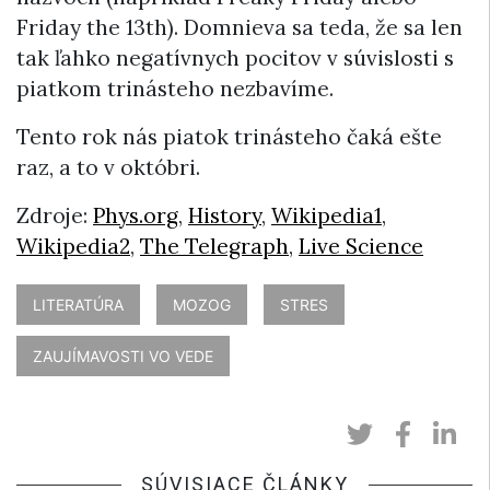
Friday the 13th). Domnieva sa teda, že sa len
tak ľahko negatívnych pocitov v súvislosti s
piatkom trinásteho nezbavíme.
Tento rok nás piatok trinásteho čaká ešte
raz, a to v októbri.
Zdroje:
Phys.org
,
History
,
Wikipedia1
,
Wikipedia2
,
The Telegraph
,
Live Science
LITERATÚRA
MOZOG
STRES
ZAUJÍMAVOSTI VO VEDE
SÚVISIACE ČLÁNKY