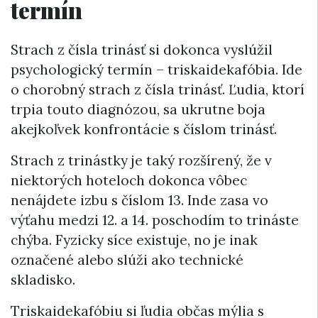
termín
Strach z čísla trinásť si dokonca vyslúžil
psychologický termín – triskaidekafóbia. Ide
o chorobný strach z čísla trinásť. Ľudia, ktorí
trpia touto diagnózou, sa ukrutne boja
akejkoľvek konfrontácie s číslom trinásť.
Strach z trinástky je taký rozšírený, že v
niektorých hoteloch dokonca vôbec
nenájdete izbu s číslom 13. Inde zasa vo
výťahu medzi 12. a 14. poschodím to trináste
chýba. Fyzicky síce existuje, no je inak
označené alebo slúži ako technické
skladisko.
Triskaidekafóbiu si ľudia občas mýlia s