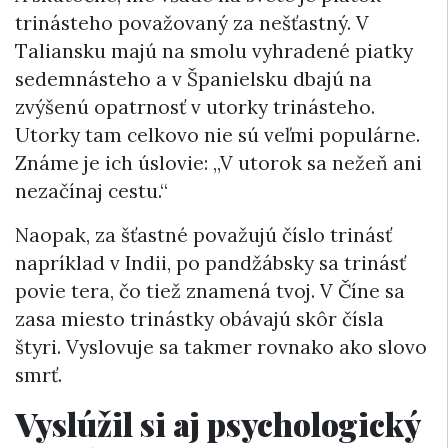
trinásteho považovaný za nešťastný. V
Taliansku majú na smolu vyhradené piatky
sedemnásteho a v Španielsku dbajú na
zvýšenú opatrnosť v utorky trinásteho.
Utorky tam celkovo nie sú veľmi populárne.
Známe je ich úslovie: „V utorok sa nežeň ani
nezačínaj cestu.“
Naopak, za šťastné považujú číslo trinásť
napríklad v Indii, po pandžábsky sa trinásť
povie tera, čo tiež znamená tvoj. V Číne sa
zasa miesto trinástky obávajú skôr čísla
štyri. Vyslovuje sa takmer rovnako ako slovo
smrť.
Vyslúžil si aj psychologický