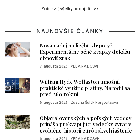
Zobraziť všetky podujatia >>
NAJNOVŠIE ČLÁNKY
Nová nádej na liečbu slepoty?
Experimentálne očné kvapky dokážu
obnoviť zrak
7. augusta 2026
|
VEDA NA DOSAH
William Hyde Wollaston umožnil
praktické využitie platiny. Narodil sa
pred 260 rokmi
6. augusta 2026
|
Zuzana Šulák Hergovitsová
Objav slovenských a poľských vedcov
prináša prekvapujúci vedecký zvrat v
evolučnej histórii európskych jašteríc
6. augusta 2026
|
VEDA NA DOSAH