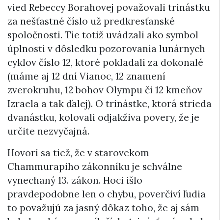
vied Rebeccy Borahovej považovali trinástku
za nešťastné číslo už predkresťanské
spoločnosti. Tie totiž uvádzali ako symbol
úplnosti v dôsledku pozorovania lunárnych
cyklov číslo 12, ktoré pokladali za dokonalé
(máme aj 12 dní Vianoc, 12 znamení
zverokruhu, 12 bohov Olympu či 12 kmeňov
Izraela a tak ďalej). O trinástke, ktorá strieda
dvanástku, kolovali odjakživa povery, že je
určite nezvyčajná.
Hovorí sa tiež, že v starovekom
Chammurapiho zákonníku je schválne
vynechaný 13. zákon. Hoci išlo
pravdepodobne len o chybu, poverčiví ľudia
to považujú za jasný dôkaz toho, že aj sám