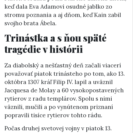
keď dala Eva Adamovi osudné jablko zo
stromu poznania a aj dňom, keď Kain zabil
svojho brata Ábela.
Trinástka a s ňou späté
tragédie v histórii
Za diabolský a nešťastný deň začali viacerí
považovať piatok trinásteho po tom, ako 13.
októbra 1307 kráľ Filip IV. lapil a uväznil
Jacquesa de Molay a 60 vysokopostavených
rytierov z radu templárov. Spolu s nimi
väznili, mučili a po vynútenom priznaní
popravili tisíce rytierov tohto rádu.
Počas druhej svetovej vojny v piatok 13.