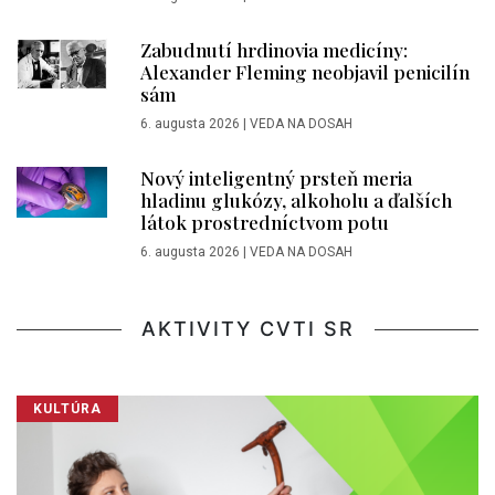
Zabudnutí hrdinovia medicíny:
Alexander Fleming neobjavil penicilín
sám
6. augusta 2026
|
VEDA NA DOSAH
Nový inteligentný prsteň meria
hladinu glukózy, alkoholu a ďalších
látok prostredníctvom potu
6. augusta 2026
|
VEDA NA DOSAH
AKTIVITY CVTI SR
KULTÚRA