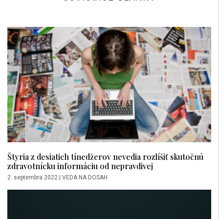
Štyria z desiatich tínedžerov nevedia rozlíšiť skutočnú
zdravotnícku informáciu od nepravdivej
2. septembra 2022
|
VEDA NA DOSAH