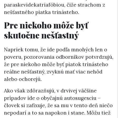
paraskevidekatriafóbiou, čiže strachom z
nešťastného piatka trinásteho.
Pre niekoho môže byť
skutočne nešťastný
Napriek tomu, že ide podľa mnohých len o
poveru, pozorovania odborníkov potvrdzujú,
že pre niekoho môže byť piatok trinásteho
reálne nešťastný, zvyknú mať viac nehôd
alebo ochorejú.
Ako však zdôrazňujú, v drvivej väčšine
prípadov ide o obyčajnú autosugesciu –
človek si zafixuje, že sa mu v tento deň niečo
nepodarí a to sa napokon i stane. Môžu tiež