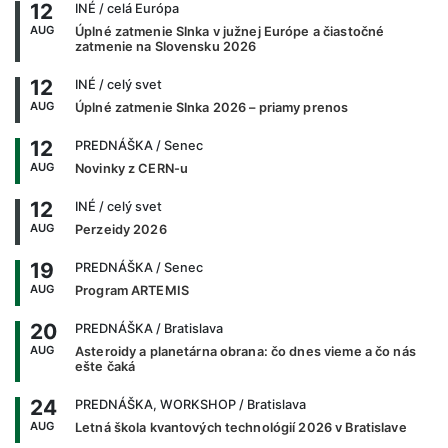
12
INÉ
/ celá Európa
AUG
Úplné zatmenie Slnka v južnej Európe a čiastočné
zatmenie na Slovensku 2026
12
INÉ
/ celý svet
AUG
Úplné zatmenie Slnka 2026 – priamy prenos
12
PREDNÁŠKA
/ Senec
AUG
Novinky z CERN-u
12
INÉ
/ celý svet
AUG
Perzeidy 2026
19
PREDNÁŠKA
/ Senec
AUG
Program ARTEMIS
20
PREDNÁŠKA
/ Bratislava
AUG
Asteroidy a planetárna obrana: čo dnes vieme a čo nás
ešte čaká
24
PREDNÁŠKA, WORKSHOP
/ Bratislava
AUG
Letná škola kvantových technológií 2026 v Bratislave