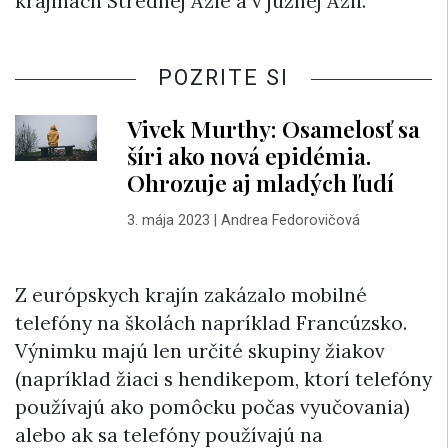
krajinách Strednej Ázie a v južnej Ázii.
POZRITE SI
Vivek Murthy: Osamelosť sa
šíri ako nová epidémia.
Ohrozuje aj mladých ľudí
3. mája 2023
|
Andrea Fedorovičová
Z európskych krajín zakázalo mobilné
telefóny na školách napríklad Francúzsko.
Výnimku majú len určité skupiny žiakov
(napríklad žiaci s hendikepom, ktorí telefóny
používajú ako pomôcku počas vyučovania)
alebo ak sa telefóny používajú na