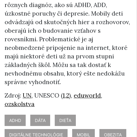
rôznych diagnóz, ako sú ADHD, ADD,
úzkostné poruchy či depresie. Mobily deti
odvádzajú od skutočných hier a rozhovorov,
oberajú ich o budovanie vzťahov s
rovesníkmi. Problematické je aj
neobmedzené pripojenie na internet, ktoré
majú niektoré deti už na prvom stupni
základných škôl. Môžu sa tak dostať k
nevhodnému obsahu, ktorý ešte nedokážu
správne vyhodnotiť.
Zdroj:
UN
, UNESCO (
1
,
2
),
eduworld
,
ozskolstva
ADHD
DÁTA
DIEŤA
DIGITÁLNE TECHNOLÓGIE
MOBIL
OBEZITA