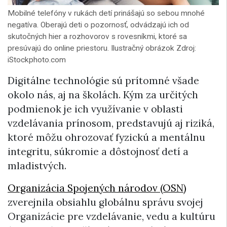
Mobilné telefóny v rukách detí prinášajú so sebou mnohé
negatíva. Oberajú deti o pozornosť, odvádzajú ich od
skutočných hier a rozhovorov s rovesníkmi, ktoré sa
presúvajú do online priestoru. Ilustračný obrázok Zdroj:
iStockphoto.com
Digitálne technológie sú prítomné všade
okolo nás, aj na školách. Kým za určitých
podmienok je ich využívanie v oblasti
vzdelávania prínosom, predstavujú aj riziká,
ktoré môžu ohrozovať fyzickú a mentálnu
integritu, súkromie a dôstojnosť detí a
mladistvých.
Organizácia Spojených národov (OSN)
zverejnila obsiahlu globálnu správu svojej
Organizácie pre vzdelávanie, vedu a kultúru