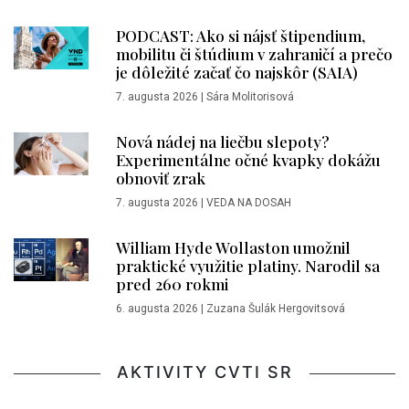
PODCAST: Ako si nájsť štipendium,
mobilitu či štúdium v zahraničí a prečo
je dôležité začať čo najskôr (SAIA)
7. augusta 2026
|
Sára Molitorisová
Nová nádej na liečbu slepoty?
Experimentálne očné kvapky dokážu
obnoviť zrak
7. augusta 2026
|
VEDA NA DOSAH
William Hyde Wollaston umožnil
praktické využitie platiny. Narodil sa
pred 260 rokmi
6. augusta 2026
|
Zuzana Šulák Hergovitsová
AKTIVITY CVTI SR