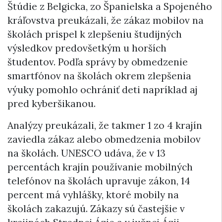
Štúdie z Belgicka, zo Španielska a Spojeného
kráľovstva preukázali, že zákaz mobilov na
školách prispel k zlepšeniu študijných
výsledkov predovšetkým u horších
študentov. Podľa správy by obmedzenie
smartfónov na školách okrem zlepšenia
výuky pomohlo ochrániť deti napríklad aj
pred kyberšikanou.
Analýzy preukázali, že takmer 1 zo 4 krajín
zaviedla zákaz alebo obmedzenia mobilov
na školách. UNESCO udáva, že v 13
percentách krajín používanie mobilných
telefónov na školách upravuje zákon, 14
percent má vyhlášky, ktoré mobily na
školách zakazujú. Zákazy sú častejšie v