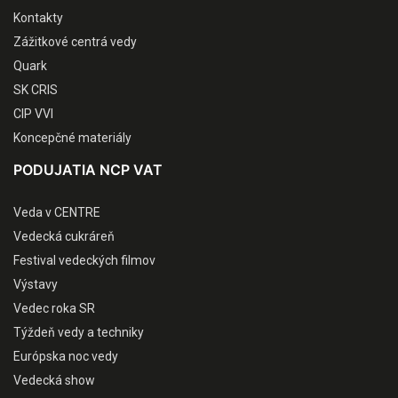
Kontakty
Zážitkové centrá vedy
Quark
SK CRIS
CIP VVI
Koncepčné materiály
PODUJATIA NCP VAT
Veda v CENTRE
Vedecká cukráreň
Festival vedeckých filmov
Výstavy
Vedec roka SR
Týždeň vedy a techniky
Európska noc vedy
Vedecká show