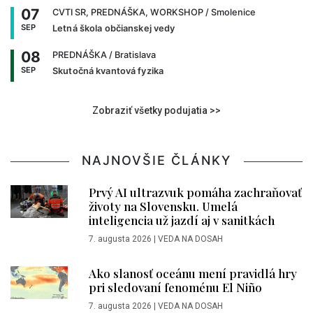
07
CVTI SR, PREDNÁŠKA, WORKSHOP
/ Smolenice
SEP
Letná škola občianskej vedy
08
PREDNÁŠKA
/ Bratislava
SEP
Skutočná kvantová fyzika
Zobraziť všetky podujatia >>
NAJNOVŠIE ČLÁNKY
Prvý AI ultrazvuk pomáha zachraňovať
životy na Slovensku. Umelá
inteligencia už jazdí aj v sanitkách
7. augusta 2026
|
VEDA NA DOSAH
Ako slanosť oceánu mení pravidlá hry
pri sledovaní fenoménu El Niño
7. augusta 2026
|
VEDA NA DOSAH