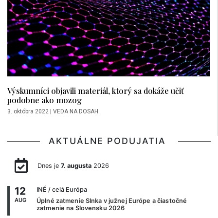
Výskumníci objavili materiál, ktorý sa dokáže učiť
podobne ako mozog
3. októbra 2022
|
VEDA NA DOSAH
AKTUÁLNE PODUJATIA
Dnes je
7. augusta
2026
12
INÉ
/ celá Európa
AUG
Úplné zatmenie Slnka v južnej Európe a čiastočné
zatmenie na Slovensku 2026