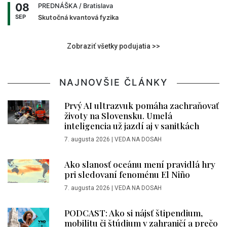
08
PREDNÁŠKA
/ Bratislava
SEP
Skutočná kvantová fyzika
Zobraziť všetky podujatia >>
NAJNOVŠIE ČLÁNKY
Prvý AI ultrazvuk pomáha zachraňovať
životy na Slovensku. Umelá
inteligencia už jazdí aj v sanitkách
7. augusta 2026
|
VEDA NA DOSAH
Ako slanosť oceánu mení pravidlá hry
pri sledovaní fenoménu El Niño
7. augusta 2026
|
VEDA NA DOSAH
PODCAST: Ako si nájsť štipendium,
mobilitu či štúdium v zahraničí a prečo