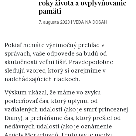
roky života a ovplyvňovanie
pamäti
7. augusta 2023
|
VEDA NA DOSAH
Pokiaľ nemáte výnimočný prehľad v
správach, vaše odpovede sa budú od
skutočnosti veľmi líšiť. Pravdepodobne
sledujú vzorec, ktorý si ozrejmíme v
nadchádzajúcich riadkoch.
Výskum ukázal, že máme vo zvyku
podceňovať čas, ktorý uplynul od
vzdialených udalostí (ako je smrť princeznej
Diany), a preháňame čas, ktorý prešiel od
nedávnych udalostí (ako je oznámenie
Angely Merkelovej). Tento jav je medzi