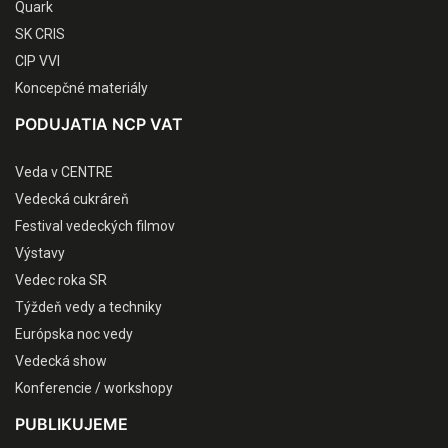
Quark
SK CRIS
CIP VVI
Koncepčné materiály
PODUJATIA NCP VAT
Veda v CENTRE
Vedecká cukráreň
Festival vedeckých filmov
Výstavy
Vedec roka SR
Týždeň vedy a techniky
Európska noc vedy
Vedecká show
Konferencie / workshopy
PUBLIKUJEME