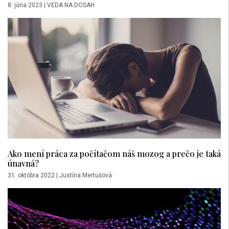
8. júna 2023
|
VEDA NA DOSAH
Ako mení práca za počítačom náš mozog a prečo je taká
únavná?
31. októbra 2022
|
Justína Mertušová