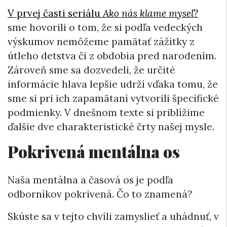
V prvej časti seriálu
Ako nás klame myseľ?
sme hovorili o tom, že si podľa vedeckých
výskumov nemôžeme pamätať zážitky z
útleho detstva či z obdobia pred narodením.
Zároveň sme sa dozvedeli, že určité
informácie hlava lepšie udrží vďaka tomu, že
sme si pri ich zapamätaní vytvorili špecifické
podmienky. V dnešnom texte si priblížime
ďalšie dve charakteristické črty našej mysle.
Pokrivená mentálna os
Naša mentálna a časová os je podľa
odborníkov pokrivená. Čo to znamená?
Skúste sa v tejto chvíli zamyslieť a uhádnuť, v