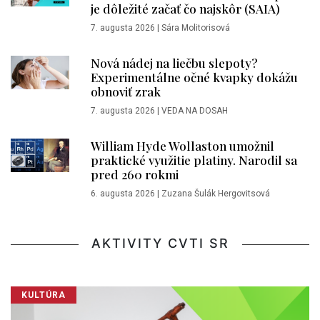
je dôležité začať čo najskôr (SAIA)
7. augusta 2026
|
Sára Molitorisová
Nová nádej na liečbu slepoty?
Experimentálne očné kvapky dokážu
obnoviť zrak
7. augusta 2026
|
VEDA NA DOSAH
William Hyde Wollaston umožnil
praktické využitie platiny. Narodil sa
pred 260 rokmi
6. augusta 2026
|
Zuzana Šulák Hergovitsová
AKTIVITY CVTI SR
KULTÚRA