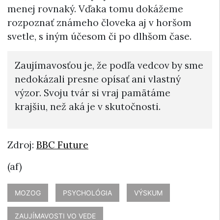
menej rovnaký. Vďaka tomu dokážeme
rozpoznať známeho človeka aj v horšom
svetle, s iným účesom či po dlhšom čase.
Zaujímavosťou je, že podľa vedcov by sme
nedokázali presne opísať ani vlastný
výzor. Svoju tvár si vraj pamätáme
krajšiu, než aká je v skutočnosti.
Zdroj:
BBC Future
(af)
MOZOG
PSYCHOLÓGIA
VÝSKUM
ZAUJÍMAVOSTI VO VEDE