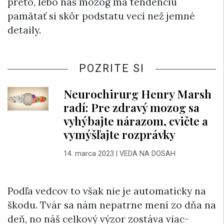
preto, lebo náš mozog má tendenciu
pamätať si skôr podstatu vecí než jemné
detaily.
POZRITE SI
Neurochirurg Henry Marsh
radí: Pre zdravý mozog sa
vyhýbajte nárazom, cvičte a
vymýšľajte rozprávky
14. marca 2023
|
VEDA NA DOSAH
Podľa vedcov to však nie je automaticky na
škodu. Tvár sa nám nepatrne mení zo dňa na
deň, no náš celkový výzor zostáva viac-