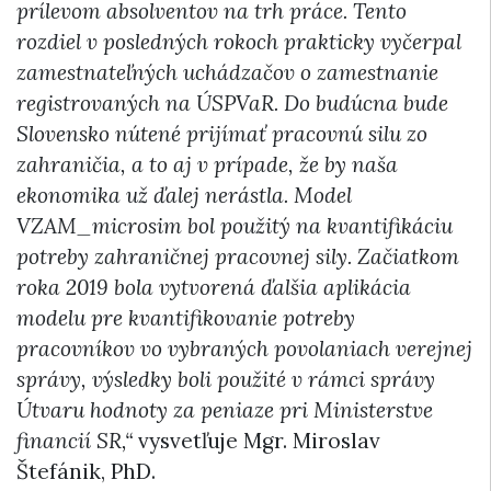
prílevom absolventov na trh práce. Tento
rozdiel v posledných rokoch prakticky vyčerpal
zamestnateľných uchádzačov o zamestnanie
registrovaných na ÚSPVaR. Do budúcna bude
Slovensko nútené prijímať pracovnú silu zo
zahraničia, a to aj v prípade, že by naša
ekonomika už ďalej nerástla. Model
VZAM_microsim bol použitý na kvantifikáciu
potreby zahraničnej pracovnej sily. Začiatkom
roka 2019 bola vytvorená ďalšia aplikácia
modelu pre kvantifikovanie potreby
pracovníkov vo vybraných povolaniach verejnej
správy, výsledky boli použité v rámci správy
Útvaru hodnoty za peniaze pri Ministerstve
financií SR,“
vysvetľuje Mgr. Miroslav
Štefánik, PhD.