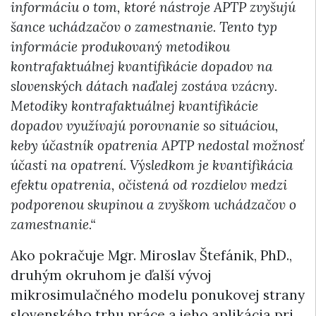
informáciu o tom, ktoré nástroje APTP zvyšujú
šance uchádzačov o zamestnanie. Tento typ
informácie produkovaný metodikou
kontrafaktuálnej kvantifikácie dopadov na
slovenských dátach naďalej zostáva vzácny.
Metodiky kontrafaktuálnej kvantifikácie
dopadov využívajú porovnanie so situáciou,
keby účastník opatrenia APTP nedostal možnosť
účasti na opatrení. Výsledkom je kvantifikácia
efektu opatrenia, očistená od rozdielov medzi
podporenou skupinou a zvyškom uchádzačov o
zamestnanie.“
Ako pokračuje Mgr. Miroslav Štefánik, PhD.,
druhým okruhom je ďalší vývoj
mikrosimulačného modelu ponukovej strany
slovenského trhu práce a jeho aplikácia pri