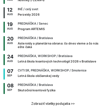
Novinky z CERN-u
12
INÉ
/ celý svet
AUG
Perzeidy 2026
19
PREDNÁŠKA
/ Senec
AUG
Program ARTEMIS
20
PREDNÁŠKA
/ Bratislava
AUG
Asteroidy a planetárna obrana: čo dnes vieme a čo nás
ešte čaká
24
PREDNÁŠKA, WORKSHOP
/ Bratislava
AUG
Letná škola kvantových technológií 2026 v Bratislave
07
CVTI SR, PREDNÁŠKA, WORKSHOP
/ Smolenice
SEP
Letná škola občianskej vedy
08
PREDNÁŠKA
/ Bratislava
SEP
Skutočná kvantová fyzika
Zobraziť všetky podujatia >>