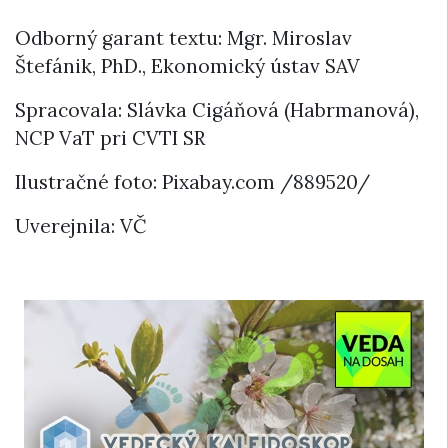
Odborný garant textu: Mgr. Miroslav
Štefánik, PhD., Ekonomický ústav SAV
Spracovala: Slávka Cigáňová (Habrmanová),
NCP VaT pri CVTI SR
Ilustračné foto: Pixabay.com /889520/
Uverejnila: VČ