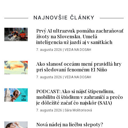
NAJNOVŠIE ČLÁNKY
Prvý AI ultrazvuk pomáha zachraňovať
životy na Slovensku. Umelá
inteligencia už jazdí aj v sanitkách
7. augusta 2026
|
VEDA NA DOSAH
Ako slanosť oceánu mení pravidlá hry
pri sledovaní fenoménu El Niño
7. augusta 2026
|
VEDA NA DOSAH
PODCAST: Ako si nájsť štipendium,
mobilitu či štúdium v zahraničí a prečo
je dôležité začať čo najskôr (SAIA)
7. augusta 2026
|
Sára Molitorisová
Nová nádej na liečbu slepoty?