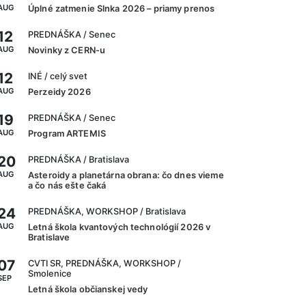
AUG
Úplné zatmenie Slnka 2026 – priamy prenos
12
PREDNÁŠKA
/ Senec
AUG
Novinky z CERN-u
12
INÉ
/ celý svet
AUG
Perzeidy 2026
19
PREDNÁŠKA
/ Senec
AUG
Program ARTEMIS
20
PREDNÁŠKA
/ Bratislava
AUG
Asteroidy a planetárna obrana: čo dnes vieme
a čo nás ešte čaká
24
PREDNÁŠKA, WORKSHOP
/ Bratislava
AUG
Letná škola kvantových technológií 2026 v
Bratislave
07
CVTI SR, PREDNÁŠKA, WORKSHOP
/
Smolenice
SEP
Letná škola občianskej vedy