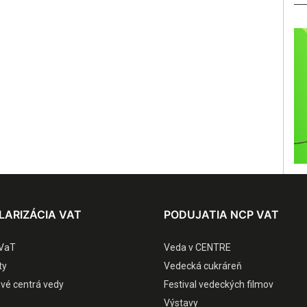
LARIZÁCIA VAT
PODUJATIA NCP VAT
VaT
Veda v CENTRE
ty
Vedecká cukráreň
ové centrá vedy
Festival vedeckých filmov
Výstavy