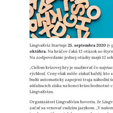
LingvaKvíz štartuje
25. septembra 2020
(v
októbra.
Na hráčov čaká 12 otázok so štyrm
Na zodpovedanie jednej otázky majú 12 se
„Cieľom kvízovej hry je nazbierať čo najvi
rýchlosť. Ceny však môže získať každý, kto 
budú automaticky zapojení traja náhodní ú
súťažiacich získa na konci kvízu hodnotné
LingvaKvízu.
Organizátori LingvaKvízu hovoria, že Lingva
začať sa venovať cudzím jazykom. „V našo