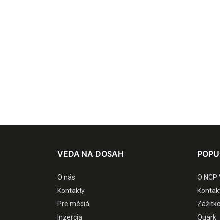
VEDA NA DOSAH
POPU
O nás
O NCP 
Kontakty
Kontak
Pre médiá
Zážitk
Inzercia
Quark