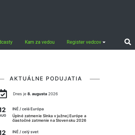
dcasty
Kam za vedou
Register vedcov
AKTUÁLNE PODUJATIA
Dnes je
8. augusta
2026
12
INÉ
/ celá Európa
AUG
Úplné zatmenie Slnka v južnej Európe a
čiastočné zatmenie na Slovensku 2026
12
INÉ
/ celý svet