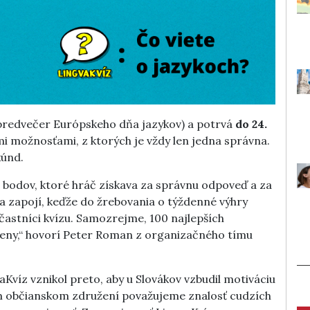
 predvečer Európskeho dňa jazykov) a potrvá
do 24.
i možnosťami, z ktorých je vždy len jedna správna.
kúnd.
ac bodov, ktoré hráč získava za správnu odpoveď a za
sa zapojí, keďže do žrebovania o týždenné výhry
častníci kvízu. Samozrejme, 100 najlepších
 ceny,“ hovorí Peter Roman z organizačného tímu
Kvíz vznikol preto, aby u Slovákov vzbudil motiváciu
m občianskom združení považujeme znalosť cudzích