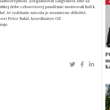
a samozrejmosť. Zorganizovať LingvaKvíz sme sa
ľahkej dobe celosvetovej pandémie motivovali ľudí k
ť, že vzdelanie národa je nesmierne dôležité,
vorí Peter Baláž, koordinátor OZ
zuje.
P
m
K