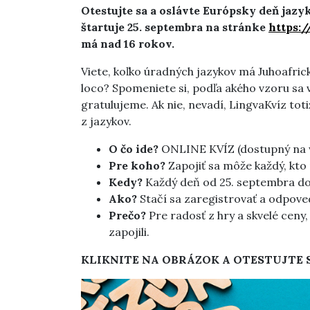
Otestujte sa a oslávte Európsky deň jaz
štartuje 25. septembra na stránke
https:/
má nad 16 rokov.
Viete, koľko úradných jazykov má Juhoafric
loco? Spomeniete si, podľa akého vzoru sa 
gratulujeme. Ak nie, nevadí, LingvaKvíz toti
z jazykov.
O čo ide?
ONLINE KVÍZ (dostupný na we
Pre koho?
Zapojiť sa môže každý, kto 
Kedy?
Každý deň od 25. septembra do
Ako?
Stačí sa zaregistrovať a odpove
Prečo?
Pre radosť z hry a skvelé ceny, 
zapojili.
KLIKNITE NA OBRÁZOK A OTESTUJTE S