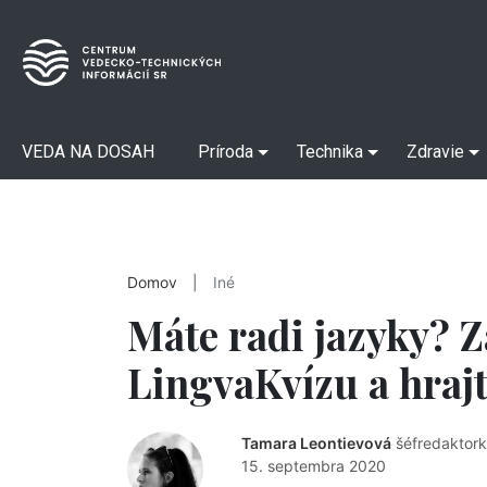
VEDA NA DOSAH
Príroda
Technika
Zdravie
Domov
|
Iné
Máte radi jazyky? Z
LingvaKvízu a hrajt
Tamara Leontievová
šéfredaktor
15. septembra 2020