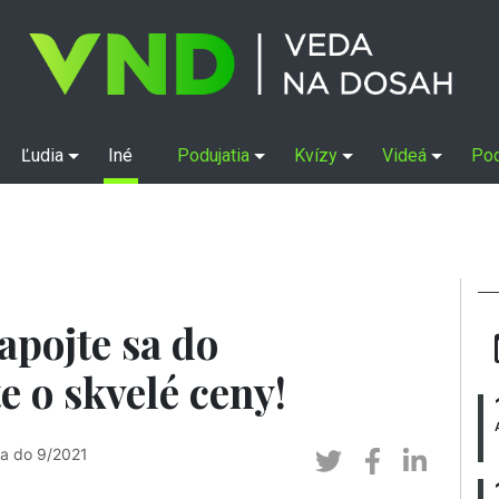
Ľudia
Iné
Podujatia
Kvízy
Videá
Po
apojte sa do
e o skvelé ceny!
ka do 9/2021