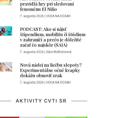
pravidlá hry pri sledovaní
fenoménu El Niño
7. augusta 2026
|
VEDA NA DOSAH
PODCAST: Ako si nájsť
štipendium, mobilitu či štúdium
v zahraničí a prečo je dôležité
začať čo najskôr (SAIA)
7. augusta 2026
|
Sára Molitorisová
Nová nádej na liečbu slepoty?
Experimentálne očné kvapky
dokážu obnoviť zrak
7. augusta 2026
|
VEDA NA DOSAH
AKTIVITY CVTI SR