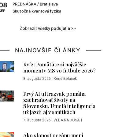
08
PREDNÁŠKA
/ Bratislava
SEP
Skutočná kvantová fyzika
Zobraziť všetky podujatia >>
NAJNOVŠIE ČLÁNKY
Kvíz: Pamätáte si najväčšie
momenty MS vo futbale 2026?
8. augusta 2026
|
René Beláček
Prvý AI ultrazvuk pomáha
zachraňovať životy na
Slovensku. Umelá inteligencia
už jazdí aj v sanitkách
7. augusta 2026
|
VEDA NA DOSAH
Ako slanosť oceánu mení