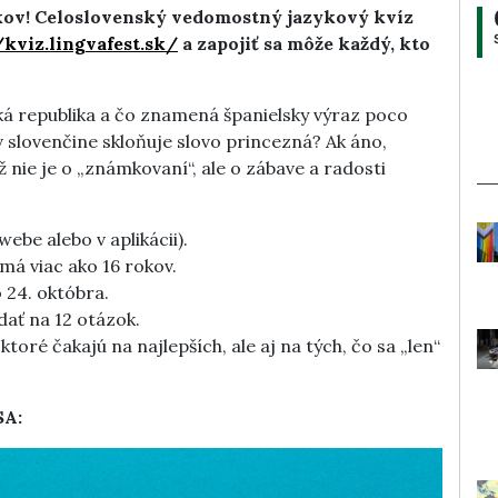
ykov! Celoslovenský vedomostný jazykový kvíz
/kviz.lingvafest.sk/
a zapojiť sa môže každý, kto
ká republika a čo znamená španielsky výraz poco
v slovenčine skloňuje slovo princezná? Ak áno,
ž nie je o „známkovaní“, ale o zábave a radosti
be alebo v aplikácii).
má viac ako 16 rokov.
 24. októbra.
dať na 12 otázok.
ktoré čakajú na najlepších, ale aj na tých, čo sa „len“
A: