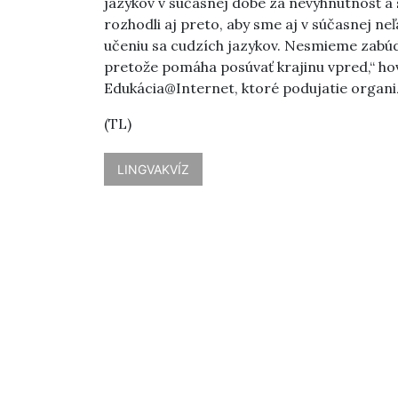
jazykov v súčasnej dobe za nevyhnutnosť 
rozhodli aj preto, aby sme aj v súčasnej ne
učeniu sa cudzích jazykov. Nesmieme zabúda
pretože pomáha posúvať krajinu vpred,“ ho
Edukácia@Internet, ktoré podujatie organi
(TL)
LINGVAKVÍZ