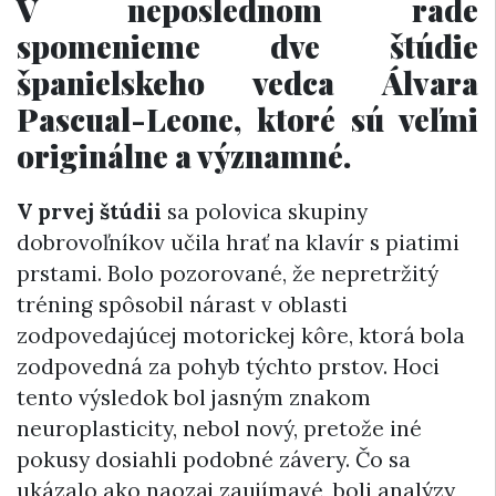
V neposlednom rade
spomenieme dve štúdie
španielskeho vedca Álvara
Pascual-Leone, ktoré sú veľmi
originálne a významné.
V prvej štúdii
sa polovica skupiny
dobrovoľníkov učila hrať na klavír s piatimi
prstami. Bolo pozorované, že nepretržitý
tréning spôsobil nárast v oblasti
zodpovedajúcej motorickej kôre, ktorá bola
zodpovedná za pohyb týchto prstov. Hoci
tento výsledok bol jasným znakom
neuroplasticity, nebol nový, pretože iné
pokusy dosiahli podobné závery. Čo sa
ukázalo ako naozaj zaujímavé, boli analýzy