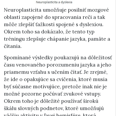
Neuroplasticita umožňuje posilniť mozgové
oblasti zapojené do spracovania reči a tak
môže zlepšiť ťažkosti spojené s dyslexiou.
Okrem toho sa dokázalo, že tento typ
tréningu zlepšuje chápanie jazyka, pamäte a
čítania.
Spomínané výsledky poukazujú na dôležitosť
času venovaného porozumeniu jazyka a jeho
priamemu vzťahu s učením čítať. Je zrejmé,
že ide o opakujúce sa cvičenia, ktoré musia
byť súčasne motivujúce, pretože inak nie je
možné pozorne počúvať zvukové vstupy.
Okrem toho je dôležité používať širokú
škálu slovných podnetov, ktoré umožňujú
väčšiu aktivitu v ľavej hemisfére, ktorá