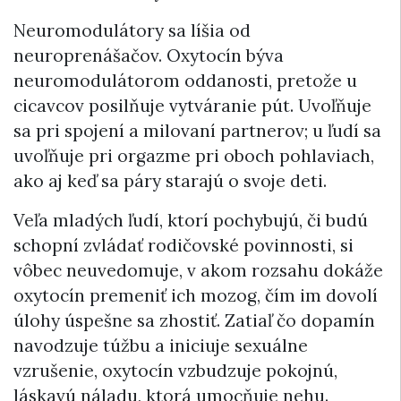
Neuromodulátory sa líšia od
neuroprenášačov. Oxytocín býva
neuromodulátorom oddanosti, pretože u
cicavcov posilňuje vytváranie pút. Uvoľňuje
sa pri spojení a milovaní partnerov; u ľudí sa
uvoľňuje pri orgazme pri oboch pohlaviach,
ako aj keď sa páry starajú o svoje deti.
Veľa mladých ľudí, ktorí pochybujú, či budú
schopní zvládať rodičovské povinnosti, si
vôbec neuvedomuje, v akom rozsahu dokáže
oxytocín premeniť ich mozog, čím im dovolí
úlohy úspešne sa zhostiť. Zatiaľ čo dopamín
navodzuje túžbu a iniciuje sexuálne
vzrušenie, oxytocín vzbudzuje pokojnú,
láskavú náladu, ktorá umocňuje nehu.