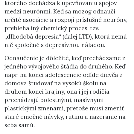
ktorého dochádza k upevňovaniu spojov
medzi neurónmi. Keď sa mozog odnaučí
určité asociácie a rozpojí príslušné neuróny,
prebieha iný chemický proces, tzv.
„dlhodobá depresia“ (ďalej LTD), ktorá nemá
nič spoločné s depresívnou náladou.
Odnaučenie je dôležité, keď prechádzame z
jedného vývojového štádia do druhého. Keď
napr. na konci adolescencie odíde dievča z
domova študovať na vysokú školu na
druhom konci krajiny, ona i jej rodičia
prechádzajú bolestnými, masívnymi
plastickými zmenami, pretože musí zmeniť
staré emočné návyky, rutinu a nazeranie na
seba samú.