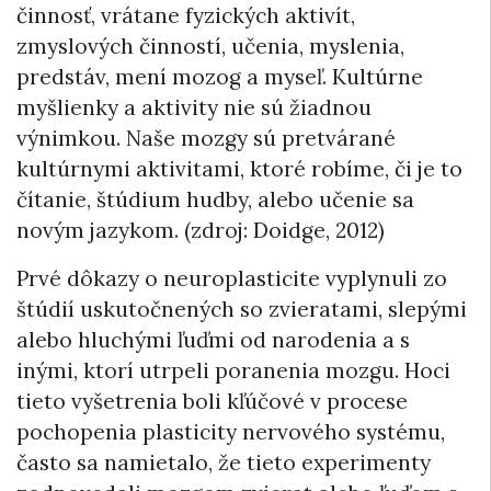
činnosť, vrátane fyzických aktivít,
zmyslových činností, učenia, myslenia,
predstáv, mení mozog a myseľ. Kultúrne
myšlienky a aktivity nie sú žiadnou
výnimkou. Naše mozgy sú pretvárané
kultúrnymi aktivitami, ktoré robíme, či je to
čítanie, štúdium hudby, alebo učenie sa
novým jazykom. (zdroj: Doidge, 2012)
Prvé dôkazy o neuroplasticite vyplynuli zo
štúdií uskutočnených so zvieratami, slepými
alebo hluchými ľuďmi od narodenia a s
inými, ktorí utrpeli poranenia mozgu. Hoci
tieto vyšetrenia boli kľúčové v procese
pochopenia plasticity nervového systému,
často sa namietalo, že tieto experimenty