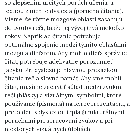
so zlepšením určitých porúch učenia, a
jednou z nich je dyslexia (porucha čítania).
Vieme, že rôzne mozgové oblasti zasahujú
do tvorby reči, takže jej vývoj trvá niekoľko
rokov. Napríklad čítanie potrebuje
optimálne spojenie medzi týmito oblasťami
mozgu a dieťaťom. Aby mohlo dieťa správne
čítať, potrebuje adekvátne porozumieť
jazyku. Pri dyslexii je hlavnou prekážkou
čítania reč a slovná pamäť. Aby sme mohli
čítať, musíme zachytiť súlad medzi zvukmi
reči (hlásky) a vizuálnymi symbolmi, ktoré
používame (písmená) na ich reprezentáciu, a
preto deti s dyslexiou trpia štrukturálnymi
poruchami pri spracovaní zvukov a pri
niektorých vizuálnych úlohách.