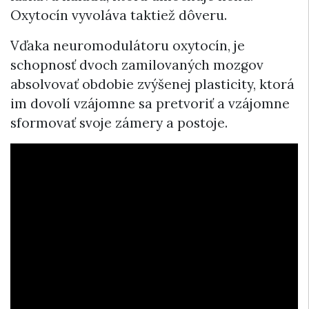
Oxytocín vyvoláva taktiež dôveru.
Vďaka neuromodulátoru oxytocín, je
schopnosť dvoch zamilovaných mozgov
absolvovať obdobie zvýšenej plasticity, ktorá
im dovolí vzájomne sa pretvoriť a vzájomne
sformovať svoje zámery a postoje.