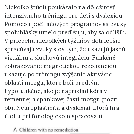
Niekoľko štúdií poukázalo na dôležitosť
intenzívneho tréningu pre deti s dyslexiou.
Pomocou počítačových programov sa zvuky
spoluhlásky umelo predlžujú, aby sa odlíšili.
V priebehu niekoľkých týždňov deti lepšie
spracúvajú zvuky slov tým, že ukazujú jasnú
vizuálnu a sluchovú integráciu. Funkčné
zobrazovanie magnetickou rezonanciou
ukazuje po tréningu zvýšenie aktivácie
oblastí mozgu, ktoré boli predtým
hypofunkčné, ako je napríklad kôra v
temennej a spánkovej časti mozgu (pozri
obr. Neuroplasticita a dyslexia), ktorá hrá
úlohu pri fonologickom spracovaní.