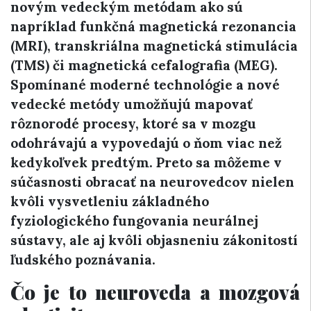
novým vedeckým metódam ako sú
napríklad funkčná magnetická rezonancia
(MRI), transkriálna magnetická stimulácia
(TMS) či magnetická cefalografia (MEG).
Spomínané moderné technológie a nové
vedecké metódy umožňujú mapovať
rôznorodé procesy, ktoré sa v mozgu
odohrávajú a vypovedajú o ňom viac než
kedykoľvek predtým. Preto sa môžeme v
súčasnosti obracať na neurovedcov nielen
kvôli vysvetleniu základného
fyziologického fungovania neurálnej
sústavy, ale aj kvôli objasneniu zákonitostí
ľudského poznávania.
Čo je to neuroveda a mozgová