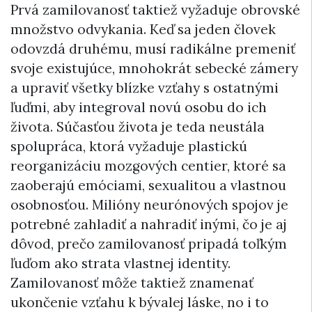
Prvá zamilovanosť taktiež vyžaduje obrovské
množstvo odvykania. Keď sa jeden človek
odovzdá druhému, musí radikálne premeniť
svoje existujúce, mnohokrát sebecké zámery
a upraviť všetky blízke vzťahy s ostatnými
ľuďmi, aby integroval novú osobu do ich
života. Súčasťou života je teda neustála
spolupráca, ktorá vyžaduje plastickú
reorganizáciu mozgových centier, ktoré sa
zaoberajú emóciami, sexualitou a vlastnou
osobnosťou. Milióny neurónových spojov je
potrebné zahladiť a nahradiť inými, čo je aj
dôvod, prečo zamilovanosť pripadá toľkým
ľuďom ako strata vlastnej identity.
Zamilovanosť môže taktiež znamenať
ukončenie vzťahu k bývalej láske, no i to