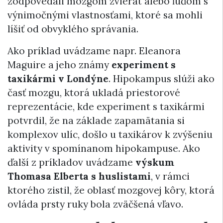
zodpovedali mozgom zvierat alebo ľuďom s
výnimočnými vlastnosťami, ktoré sa mohli
líšiť od obvyklého správania.
Ako príklad uvádzame napr. Eleanora
Maguire a jeho známy
experiment s
taxikármi v Londýne
. Hipokampus slúži ako
časť mozgu, ktorá ukladá priestorové
reprezentácie, kde experiment s taxikármi
potvrdil, že na základe zapamätania si
komplexov ulíc, došlo u taxikárov k zvýšeniu
aktivity v spomínanom hipokampuse. Ako
ďalší z príkladov uvádzame
výskum
Thomasa Elberta s huslistami
, v rámci
ktorého zistil, že oblasť mozgovej kôry, ktorá
ovláda prsty ruky bola zväčšená vľavo.