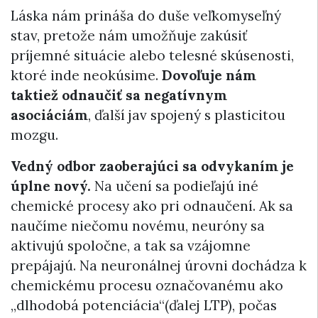
Láska nám prináša do duše veľkomyseľný
stav, pretože nám umožňuje zakúsiť
príjemné situácie alebo telesné skúsenosti,
ktoré inde neokúsime.
Dovoľuje nám
taktiež odnaučiť sa negatívnym
asociáciám
, ďalší jav spojený s plasticitou
mozgu.
Vedný odbor zaoberajúci sa odvykaním je
úplne nový.
Na učení sa podieľajú iné
chemické procesy ako pri odnaučení. Ak sa
naučíme niečomu novému, neuróny sa
aktivujú spoločne, a tak sa vzájomne
prepájajú. Na neuronálnej úrovni dochádza k
chemickému procesu označovanému ako
„dlhodobá potenciácia“(ďalej LTP), počas