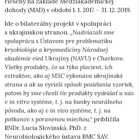
riešený na základe Medziakademickej
dohody (MAD) v období 1. 1. 2017 – 31. 12. 2019.
Ide o bilaterálny projekt v spolupráci
s ukrajinskou stranou.
„Nadviazali sme
spoluprácu s Ústavom pre problematiku
kryobiológie a kryomedicíny Národnej
akadémie vied Ukrajiny (NAVU) v Charkove.
Všetky produkty, čo sa týka placient, ich
extraktov, ako aj MSC vykonáva ukrajinská
strana a ak sa vyrieši spôsob posielania vzoriek,
potom by sme chceli tie produkty vyskúšať u nás
v in vitro systéme, t. j. na bunky neurálneho
pôvodu, ako aj v in vivo systéme, t. j. na
potkanov s poranenou miechou,“
priblížila
RNDr. Lucia Slovinská, PhD. z
Neurobiologického ústavu BMC SAV.