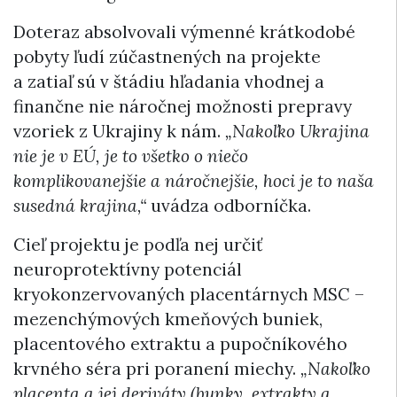
Doteraz absolvovali výmenné krátkodobé
pobyty ľudí zúčastnených na projekte
a zatiaľ sú v štádiu hľadania vhodnej a
finančne nie náročnej možnosti prepravy
vzoriek z Ukrajiny k nám.
„Nakoľko Ukrajina
nie je v EÚ, je to všetko o niečo
komplikovanejšie a náročnejšie, hoci je to naša
susedná krajina,“
uvádza odborníčka.
Cieľ projektu je podľa nej určiť
neuroprotektívny potenciál
kryokonzervovaných placentárnych MSC –
mezenchýmových kmeňových buniek,
placentového extraktu a pupočníkového
krvného séra pri poranení miechy.
„Nakoľko
placenta a jej deriváty (bunky, extrakty a