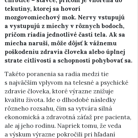
chrbtice – stavce, pričom je vnorená do
tekutiny, ktorej sa hovorí
mozgovomiechový mok. Nervy vstupujú
a vystupujú z miechy v rôznych bodoch,
pričom riadia jednotlivé časti tela. Ak sa
miecha naruší, môže dôjsť k vážnemu
poškodeniu zdravia človeka alebo úplnej
strate citlivosti a schopnosti pohybovať sa.
Takéto poranenia sa radia medzi tie
s najväčším vplyvom na telesné a psychické
zdravie človeka, ktoré výrazne znižuje
kvalitu života. Ide o dlhodobé následky
rôzneho rozsahu, čím sa vytvára silná
ekonomická a zdravotná záťaž pre pacienta,
ale aj jeho rodinu. Napriek tomu, že veda
a výskum výrazne pokročili pri hľadaní