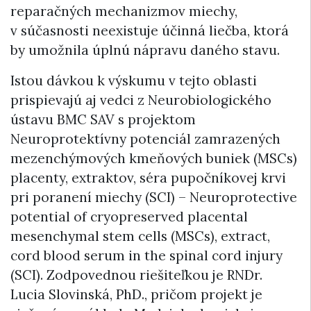
reparačných mechanizmov miechy,
v súčasnosti neexistuje účinná liečba, ktorá
by umožnila úplnú nápravu daného stavu.
Istou dávkou k výskumu v tejto oblasti
prispievajú aj vedci z Neurobiologického
ústavu BMC SAV s projektom
Neuroprotektívny potenciál zamrazených
mezenchýmových kmeňových buniek (MSCs)
placenty, extraktov, séra pupočníkovej krvi
pri poranení miechy (SCI) – Neuroprotective
potential of cryopreserved placental
mesenchymal stem cells (MSCs), extract,
cord blood serum in the spinal cord injury
(SCI). Zodpovednou riešiteľkou je RNDr.
Lucia Slovinská, PhD., pričom projekt je