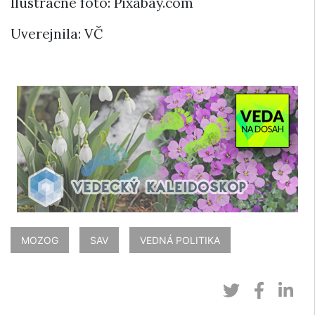
Ilustračné foto: Pixabay.com
Uverejnila: VČ
MOZOG
SAV
VEDNÁ POLITIKA