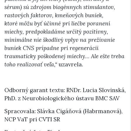
sérum) sú zdrojom biogénnych stimulantov,
rastových faktorov, kmeňových buniek,
ktoré môžu byť účinné pri liečbe poranení
miechy, predpokladáme určitý pozitívny,
minimálne nie škodlivý vplyv na prežívanie
buniek CNS prípadne pri regenerácii
traumaticky poškodenej miechy… Ale ešte treba
toho realizovať veľa,“
uzavrela.
Odborný garant textu: RNDr. Lucia Slovinská,
PhD. z Neurobiologického ústavu BMC SAV
Spracovala: Slávka Cigáňová (Habrmanová),
NCP VaT pri CVTI SR