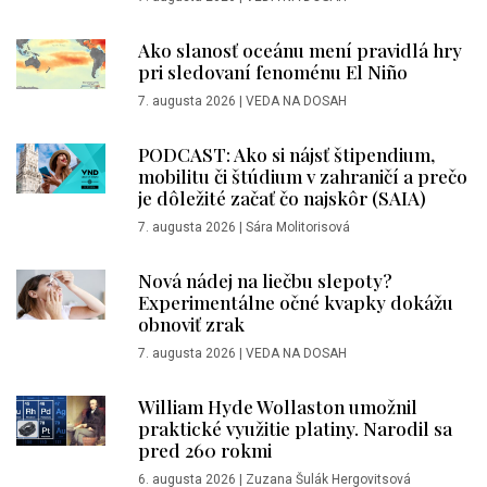
Ako slanosť oceánu mení pravidlá hry
pri sledovaní fenoménu El Niño
7. augusta 2026
|
VEDA NA DOSAH
PODCAST: Ako si nájsť štipendium,
mobilitu či štúdium v zahraničí a prečo
je dôležité začať čo najskôr (SAIA)
7. augusta 2026
|
Sára Molitorisová
Nová nádej na liečbu slepoty?
Experimentálne očné kvapky dokážu
obnoviť zrak
7. augusta 2026
|
VEDA NA DOSAH
William Hyde Wollaston umožnil
praktické využitie platiny. Narodil sa
pred 260 rokmi
6. augusta 2026
|
Zuzana Šulák Hergovitsová