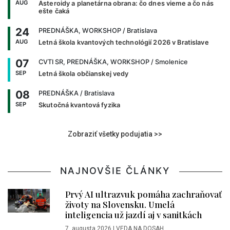
AUG
Asteroidy a planetárna obrana: čo dnes vieme a čo nás
ešte čaká
24
PREDNÁŠKA, WORKSHOP
/ Bratislava
AUG
Letná škola kvantových technológií 2026 v Bratislave
07
CVTI SR, PREDNÁŠKA, WORKSHOP
/ Smolenice
SEP
Letná škola občianskej vedy
08
PREDNÁŠKA
/ Bratislava
SEP
Skutočná kvantová fyzika
Zobraziť všetky podujatia >>
NAJNOVŠIE ČLÁNKY
Prvý AI ultrazvuk pomáha zachraňovať
životy na Slovensku. Umelá
inteligencia už jazdí aj v sanitkách
7. augusta 2026
|
VEDA NA DOSAH