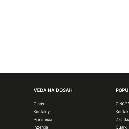
VEDA NA DOSAH
POPU
O nás
O NCP 
Kontakty
Kontak
Pre médiá
Zážitk
Inzercia
Quark