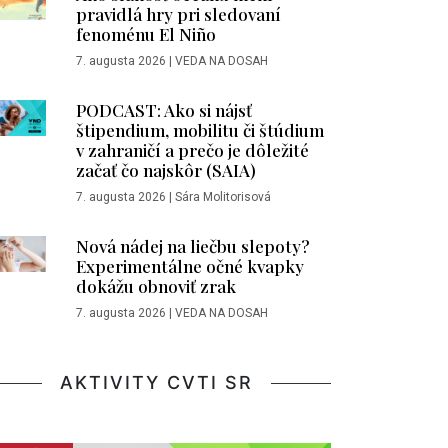
pravidlá hry pri sledovaní
fenoménu El Niño
7. augusta 2026
|
VEDA NA DOSAH
PODCAST: Ako si nájsť
štipendium, mobilitu či štúdium
v zahraničí a prečo je dôležité
začať čo najskôr (SAIA)
7. augusta 2026
|
Sára Molitorisová
Nová nádej na liečbu slepoty?
Experimentálne očné kvapky
dokážu obnoviť zrak
7. augusta 2026
|
VEDA NA DOSAH
AKTIVITY CVTI SR