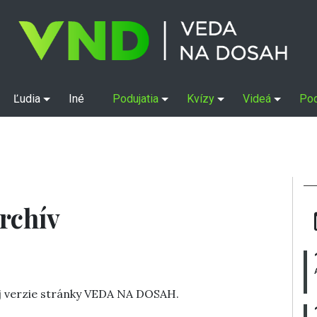
Ľudia
Iné
Podujatia
Kvízy
Videá
Po
rchív
rej verzie stránky VEDA NA DOSAH.