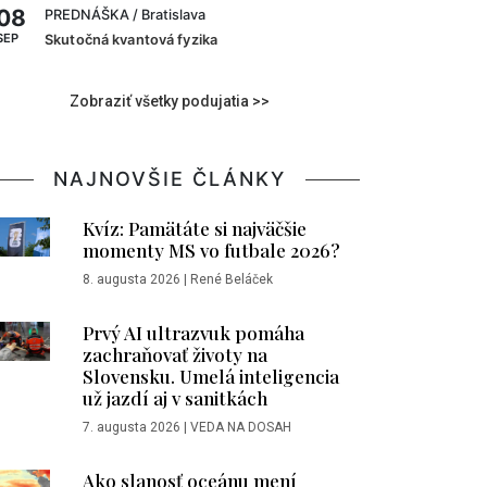
08
PREDNÁŠKA
/ Bratislava
SEP
Skutočná kvantová fyzika
Zobraziť všetky podujatia >>
NAJNOVŠIE ČLÁNKY
Kvíz: Pamätáte si najväčšie
momenty MS vo futbale 2026?
8. augusta 2026
|
René Beláček
Prvý AI ultrazvuk pomáha
zachraňovať životy na
Slovensku. Umelá inteligencia
už jazdí aj v sanitkách
7. augusta 2026
|
VEDA NA DOSAH
Ako slanosť oceánu mení