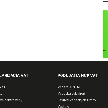
LARIZÁCIA VAT
PODUJATIA NCP VAT
VaT
Veda v CENTRE
ty
Vedecká cukráreň
ové centrá vedy
Festival vedeckých filmov
Výstavy