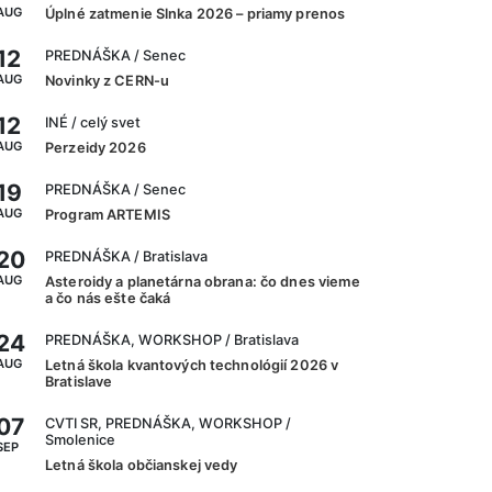
AUG
Úplné zatmenie Slnka 2026 – priamy prenos
12
PREDNÁŠKA
/ Senec
AUG
Novinky z CERN-u
12
INÉ
/ celý svet
AUG
Perzeidy 2026
19
PREDNÁŠKA
/ Senec
AUG
Program ARTEMIS
20
PREDNÁŠKA
/ Bratislava
AUG
Asteroidy a planetárna obrana: čo dnes vieme
a čo nás ešte čaká
24
PREDNÁŠKA, WORKSHOP
/ Bratislava
AUG
Letná škola kvantových technológií 2026 v
Bratislave
07
CVTI SR, PREDNÁŠKA, WORKSHOP
/
Smolenice
SEP
Letná škola občianskej vedy