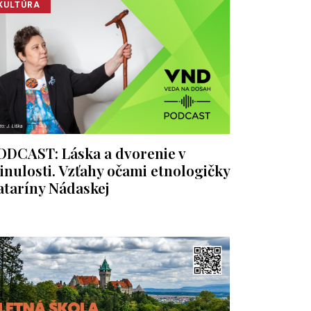
KULTÚRA
ODCAST: Láska a dvorenie v
inulosti. Vzťahy očami etnologičky
ataríny Nádaskej