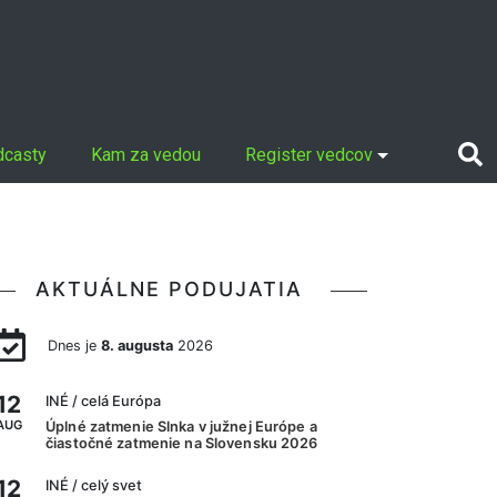
dcasty
Kam za vedou
Register vedcov
AKTUÁLNE PODUJATIA
Dnes je
8. augusta
2026
12
INÉ
/ celá Európa
AUG
Úplné zatmenie Slnka v južnej Európe a
čiastočné zatmenie na Slovensku 2026
12
INÉ
/ celý svet