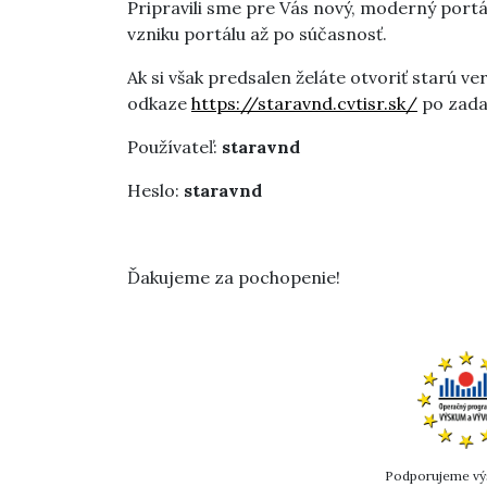
Pripravili sme pre Vás nový, moderný port
vzniku portálu až po súčasnosť.
Ak si však predsalen želáte otvoriť starú 
odkaze
https://staravnd.cvtisr.sk/
po zadan
Používateľ:
staravnd
Heslo:
staravnd
Ďakujeme za pochopenie!
Podporujeme výs