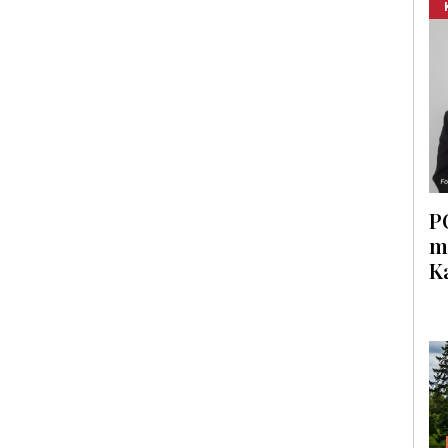
P
m
K