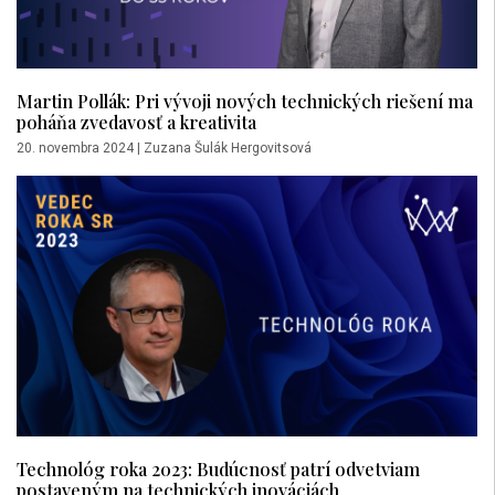
Martin Pollák: Pri vývoji nových technických riešení ma
poháňa zvedavosť a kreativita
20. novembra 2024
|
Zuzana Šulák Hergovitsová
Technológ roka 2023: Budúcnosť patrí odvetviam
postaveným na technických inováciách