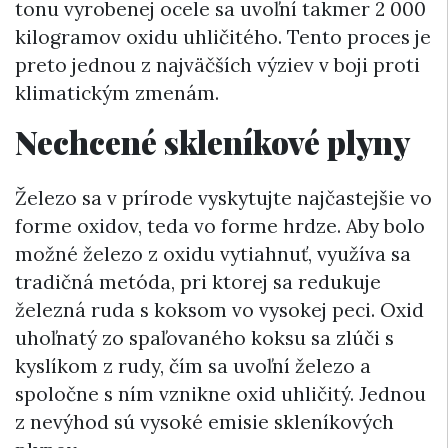
tonu vyrobenej ocele sa uvoľní takmer 2 000
kilogramov oxidu uhličitého. Tento proces je
preto jednou z najväčších výziev v boji proti
klimatickým zmenám.
Nechcené skleníkové plyny
Železo sa v prírode vyskytujte najčastejšie vo
forme oxidov, teda vo forme hrdze. Aby bolo
možné železo z oxidu vytiahnuť, využíva sa
tradičná metóda, pri ktorej sa redukuje
železná ruda s koksom vo vysokej peci. Oxid
uhoľnatý zo spaľovaného koksu sa zlúči s
kyslíkom z rudy, čím sa uvoľní železo a
spoločne s ním vznikne oxid uhličitý. Jednou
z nevýhod sú vysoké emisie skleníkových