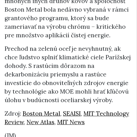
mnohých iných druhov kovov a spoločnosť
Boston Metal bola nedávno vybraná v rámci
grantového programu, ktorý sa bude
zameriavať na výrobu chrómu – kritického
pre množstvo aplikácií čistej energie.
Prechod na zelenú oceľ je nevyhnutný, ak
chce ľudstvo splniť klimatické ciele Parížskej
dohody. S rastúcim dôrazom na
dekarbonizáciu priemyslu a rastúce
investície do obnoviteľných zdrojov energie
by technológie ako MOE mohli hrať kľúčovú
úlohu v budúcnosti oceliarskej výroby.
Zdroj:
Boston Metal
,
SEAISI
,
MIT Technology
Review
,
New Atlas
,
MIT News
(JM)