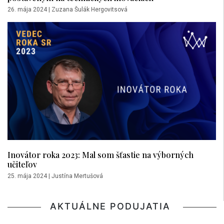
26. mája 2024
|
Zuzana Šulák Hergovitsová
Inovátor roka 2023: Mal som šťastie na výborných
učiteľov
25. mája 2024
|
Justína Mertušová
AKTUÁLNE PODUJATIA