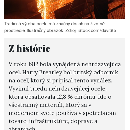
Tradičná výroba ocele má značný dosah na životné
prostredie. Ilustračný obrázok. Zdroj: iStock.com/davit85
Z histórie
V roku 1912 bola vynájdená nehrdzavejúca
oceľ. Harry Brearley bol britský odborník
na oceľ, ktorý si pripísal tento vynález.
Vyvinul triedu nehrdzavejúcej ocele,
ktorá obsahovala 12,8 % chrómu. Ide o
všestranný materiál, ktorý sa v
modernom svete používa v spotrebnom
tovare, infraštruktúre, doprave a
zbraniach.