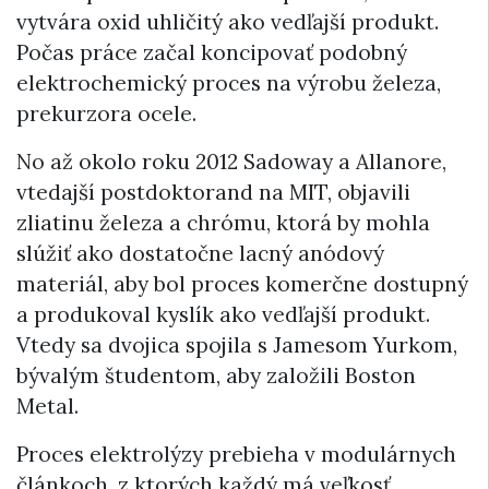
vytvára oxid uhličitý ako vedľajší produkt.
Počas práce začal koncipovať podobný
elektrochemický proces na výrobu železa,
prekurzora ocele.
No až okolo roku 2012 Sadoway a Allanore,
vtedajší postdoktorand na MIT, objavili
zliatinu železa a chrómu, ktorá by mohla
slúžiť ako dostatočne lacný anódový
materiál, aby bol proces komerčne dostupný
a produkoval kyslík ako vedľajší produkt.
Vtedy sa dvojica spojila s Jamesom Yurkom,
bývalým študentom, aby založili Boston
Metal.
Proces elektrolýzy prebieha v modulárnych
článkoch, z ktorých každý má veľkosť