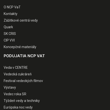
O NCP VaT
Kontakty
Zážitkové centrá vedy
Quark
SK CRIS
CIP VVI
Koncepčné materiály
PODUJATIA NCP VAT
Veda v CENTRE
Vedecká cukráreň
Festival vedeckých filmov
Výstavy
Vedec roka SR
Týždeň vedy a techniky
Európska noc vedy