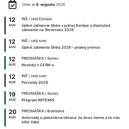
Dnes je
8. augusta
2026
12
INÉ
/ celá Európa
AUG
Úplné zatmenie Slnka v južnej Európe a čiastočné
zatmenie na Slovensku 2026
12
INÉ
/ celý svet
AUG
Úplné zatmenie Slnka 2026 – priamy prenos
12
PREDNÁŠKA
/ Senec
AUG
Novinky z CERN-u
12
INÉ
/ celý svet
AUG
Perzeidy 2026
19
PREDNÁŠKA
/ Senec
AUG
Program ARTEMIS
20
PREDNÁŠKA
/ Bratislava
AUG
Asteroidy a planetárna obrana: čo dnes vieme a čo nás
ešte čaká