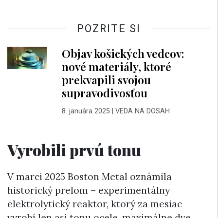
POZRITE SI
Objav košických vedcov:
nové materiály, ktoré
prekvapili svojou
supravodivosťou
8. januára 2025
|
VEDA NA DOSAH
Vyrobili prvú tonu
V marci 2025 Boston Metal oznámila
historický prelom – experimentálny
elektrolytický reaktor, ktorý za mesiac
vyrobí len asi tonu ocele, maximálne dve.