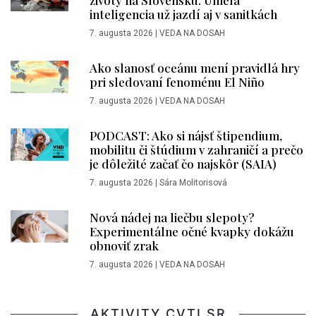
inteligencia už jazdí aj v sanitkách
7. augusta 2026
|
VEDA NA DOSAH
Ako slanosť oceánu mení pravidlá hry
pri sledovaní fenoménu El Niño
7. augusta 2026
|
VEDA NA DOSAH
PODCAST: Ako si nájsť štipendium,
mobilitu či štúdium v zahraničí a prečo
je dôležité začať čo najskôr (SAIA)
7. augusta 2026
|
Sára Molitorisová
Nová nádej na liečbu slepoty?
Experimentálne očné kvapky dokážu
obnoviť zrak
7. augusta 2026
|
VEDA NA DOSAH
AKTIVITY CVTI SR