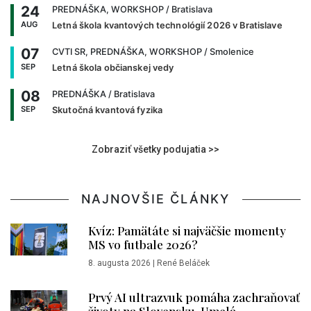
24
PREDNÁŠKA, WORKSHOP
/ Bratislava
AUG
Letná škola kvantových technológií 2026 v Bratislave
07
CVTI SR, PREDNÁŠKA, WORKSHOP
/ Smolenice
SEP
Letná škola občianskej vedy
08
PREDNÁŠKA
/ Bratislava
SEP
Skutočná kvantová fyzika
Zobraziť všetky podujatia >>
NAJNOVŠIE ČLÁNKY
Kvíz: Pamätáte si najväčšie momenty
MS vo futbale 2026?
8. augusta 2026
|
René Beláček
Prvý AI ultrazvuk pomáha zachraňovať
životy na Slovensku. Umelá