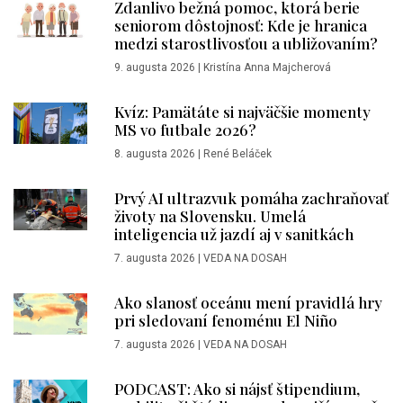
Zdanlivo bežná pomoc, ktorá berie
seniorom dôstojnosť: Kde je hranica
medzi starostlivosťou a ubližovaním?
9. augusta 2026
|
Kristína Anna Majcherová
Kvíz: Pamätáte si najväčšie momenty
MS vo futbale 2026?
8. augusta 2026
|
René Beláček
Prvý AI ultrazvuk pomáha zachraňovať
životy na Slovensku. Umelá
inteligencia už jazdí aj v sanitkách
7. augusta 2026
|
VEDA NA DOSAH
Ako slanosť oceánu mení pravidlá hry
pri sledovaní fenoménu El Niño
7. augusta 2026
|
VEDA NA DOSAH
PODCAST: Ako si nájsť štipendium,