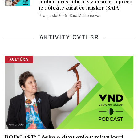
mobilitu či štúdium v zahraničí a prečo
je dôležité začať čo najskôr (SAIA)
7. augusta 2026
|
Sára Molitorisová
AKTIVITY CVTI SR
KULTÚRA
PODCAST: Láska a dvorenie v minulosti.