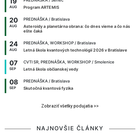
19
PREDNÁŠKA
/ Senec
AUG
Program ARTEMIS
20
PREDNÁŠKA
/ Bratislava
AUG
Asteroidy a planetárna obrana: čo dnes vieme a čo nás
ešte čaká
24
PREDNÁŠKA, WORKSHOP
/ Bratislava
AUG
Letná škola kvantových technológií 2026 v Bratislave
07
CVTI SR, PREDNÁŠKA, WORKSHOP
/ Smolenice
SEP
Letná škola občianskej vedy
08
PREDNÁŠKA
/ Bratislava
SEP
Skutočná kvantová fyzika
Zobraziť všetky podujatia >>
NAJNOVŠIE ČLÁNKY