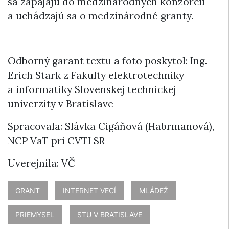
sa zapájajú do medzinárodných konzorcií
a uchádzajú sa o medzinárodné granty.
Odborný garant textu a foto poskytol: Ing.
Erich Stark z Fakulty elektrotechniky
a informatiky Slovenskej technickej
univerzity v Bratislave
Spracovala: Slávka Cigáňová (Habrmanová),
NCP VaT pri CVTI SR
Uverejnila: VČ
GRANT
INTERNET VECÍ
MLÁDEŽ
PRIEMYSEL
STU V BRATISLAVE