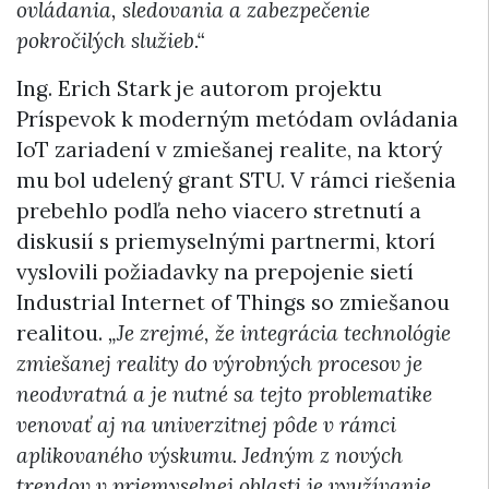
ovládania, sledovania a zabezpečenie
pokročilých služieb.“
Ing. Erich Stark je autorom projektu
Príspevok k moderným metódam ovládania
IoT zariadení v zmiešanej realite, na ktorý
mu bol udelený grant STU. V rámci riešenia
prebehlo podľa neho viacero stretnutí a
diskusií s priemyselnými partnermi, ktorí
vyslovili požiadavky na prepojenie sietí
Industrial Internet of Things so zmiešanou
realitou.
„Je zrejmé, že integrácia technológie
zmiešanej reality do výrobných procesov je
neodvratná a je nutné sa tejto problematike
venovať aj na univerzitnej pôde v rámci
aplikovaného výskumu. Jedným z nových
trendov v priemyselnej oblasti je využívanie