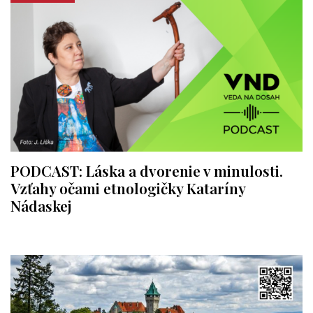
PODCAST: Láska a dvorenie v minulosti.
Vzťahy očami etnologičky Kataríny
Nádaskej