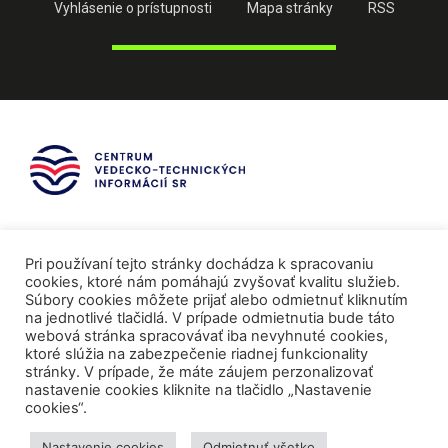
Vyhlásenie o prístupnosti
Mapa stránky
RSS
Pri používaní tejto stránky dochádza k spracovaniu
cookies, ktoré nám pomáhajú zvyšovať kvalitu služieb.
Súbory cookies môžete prijať alebo odmietnuť kliknutím
na jednotlivé tlačidlá. V prípade odmietnutia bude táto
webová stránka spracovávať iba nevyhnuté cookies,
ktoré slúžia na zabezpečenie riadnej funkcionality
stránky. V prípade, že máte záujem perzonalizovať
nastavenie cookies kliknite na tlačidlo „Nastavenie
cookies“.
Mediálni partneri
Nastavenie cookies
Odmietnuť všetko