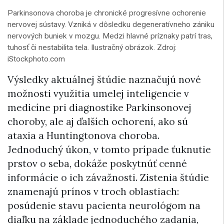
Parkinsonova choroba je chronické progresívne ochorenie
nervovej sústavy. Vzniká v dôsledku degeneratívneho zániku
nervových buniek v mozgu. Medzi hlavné príznaky patrí tras,
tuhosť či nestabilita tela. Ilustračný obrázok. Zdroj:
iStockphoto.com
Výsledky aktuálnej štúdie naznačujú nové
možnosti využitia umelej inteligencie v
medicíne pri diagnostike Parkinsonovej
choroby, ale aj ďalších ochorení, ako sú
ataxia a Huntingtonova choroba.
Jednoduchý úkon, v tomto prípade ťuknutie
prstov o seba, dokáže poskytnúť cenné
informácie o ich závažnosti. Zistenia štúdie
znamenajú prínos v troch oblastiach:
posúdenie stavu pacienta neurológom na
diaľku na základe jednoduchého zadania,