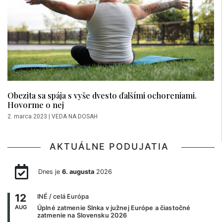
Obezita sa spája s vyše dvesto ďalšími ochoreniami.
Hovorme o nej
2. marca 2023
|
VEDA NA DOSAH
AKTUÁLNE PODUJATIA
Dnes je
6. augusta
2026
12
INÉ
/ celá Európa
AUG
Úplné zatmenie Slnka v južnej Európe a čiastočné
zatmenie na Slovensku 2026