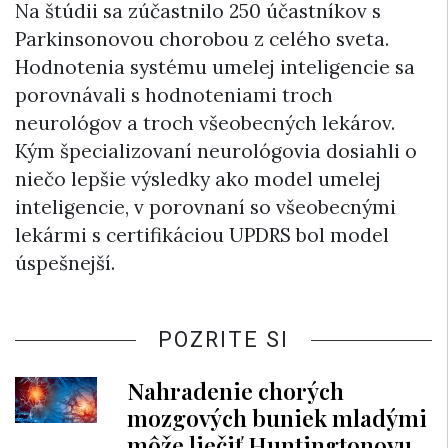
Na štúdii sa zúčastnilo 250 účastníkov s
Parkinsonovou chorobou z celého sveta.
Hodnotenia systému umelej inteligencie sa
porovnávali s hodnoteniami troch
neurológov a troch všeobecných lekárov.
Kým špecializovaní neurológovia dosiahli o
niečo lepšie výsledky ako model umelej
inteligencie, v porovnaní so všeobecnými
lekármi s certifikáciou UPDRS bol model
úspešnejší.
POZRITE SI
Nahradenie chorých
mozgových buniek mladými
môže liečiť Huntingtonovu