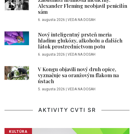
Alexander Fleming neobjavil penicilín
sám
6. augusta 2026
|
VEDA NA DOSAH
Nový inteligentný prsteň meria
hladinu glukózy, alkoholu a ďalších
látok prostredníctvom potu
6. augusta 2026
|
VEDA NA DOSAH
V Kongu objavili nový druh opice,
vyznačuje sa oranžovým fľakom na
ústach
5. augusta 2026
|
VEDA NA DOSAH
AKTIVITY CVTI SR
KULTÚRA