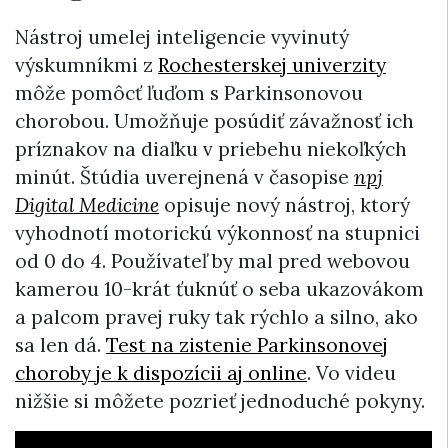
Nástroj umelej inteligencie vyvinutý
výskumníkmi z
Rochesterskej univerzity
môže pomôcť ľuďom s Parkinsonovou
chorobou. Umožňuje posúdiť závažnosť ich
príznakov na diaľku v priebehu niekoľkých
minút. Štúdia uverejnená v časopise
npj
Digital Medicine
opisuje nový nástroj, ktorý
vyhodnotí motorickú výkonnosť na stupnici
od 0 do 4. Používateľ by mal pred webovou
kamerou 10-krát ťuknúť o seba ukazovákom
a palcom pravej ruky tak rýchlo a silno, ako
sa len dá.
Test na zistenie Parkinsonovej
choroby je k dispozícii aj online
. Vo videu
nižšie si môžete pozrieť jednoduché pokyny.