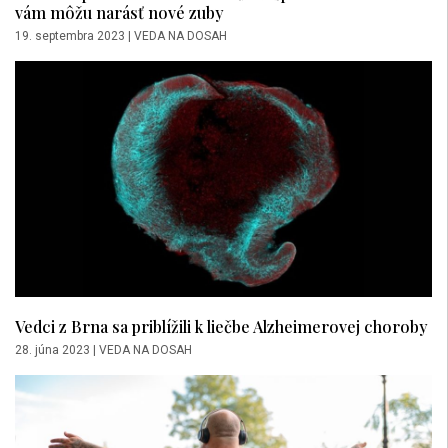
vám môžu narásť nové zuby
19. septembra 2023
|
VEDA NA DOSAH
Vedci z Brna sa priblížili k liečbe Alzheimerovej choroby
28. júna 2023
|
VEDA NA DOSAH