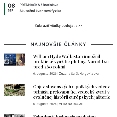
08
PREDNÁŠKA
/ Bratislava
SEP
Skutočná kvantová fyzika
Zobraziť všetky podujatia >>
NAJNOVŠIE ČLÁNKY
William Hyde Wollaston umožnil
praktické využitie platiny. Narodil sa
pred 260 rokmi
6. augusta 2026
|
Zuzana Šulák Hergovitsová
Objav slovenských a poľských vedcov
prináša prekvapujúci vedecký zvrat v
evolučnej histórii európskych jašteríc
6. augusta 2026
|
VEDA NA DOSAH
Zabudnutí hrdinovia medicíny: