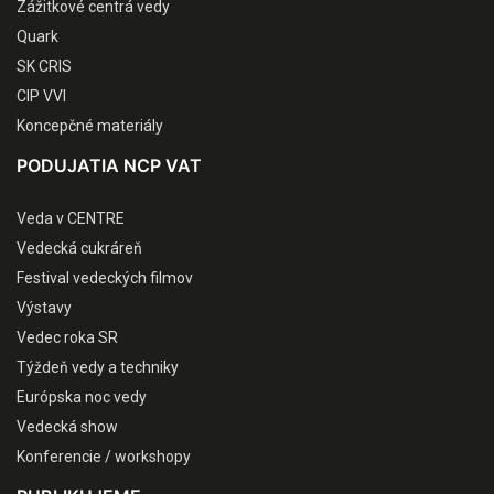
Zážitkové centrá vedy
Quark
SK CRIS
CIP VVI
Koncepčné materiály
PODUJATIA NCP VAT
Veda v CENTRE
Vedecká cukráreň
Festival vedeckých filmov
Výstavy
Vedec roka SR
Týždeň vedy a techniky
Európska noc vedy
Vedecká show
Konferencie / workshopy