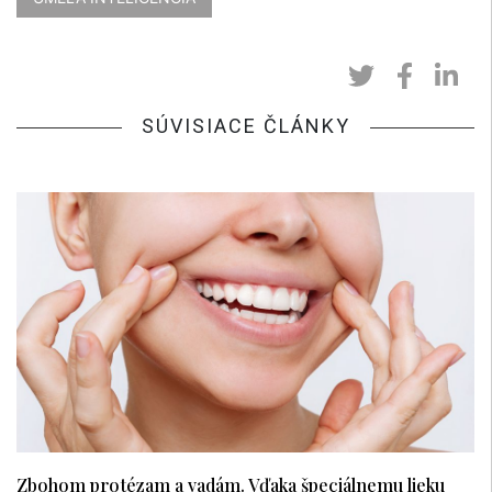
SÚVISIACE ČLÁNKY
Zbohom protézam a vadám. Vďaka špeciálnemu lieku