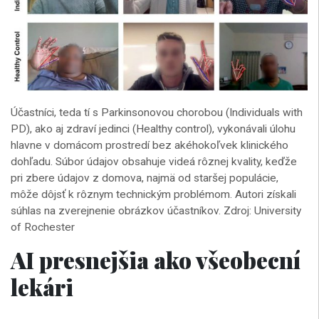
Účastníci, teda tí s Parkinsonovou chorobou (Individuals with
PD), ako aj zdraví jedinci (Healthy control), vykonávali úlohu
hlavne v domácom prostredí bez akéhokoľvek klinického
dohľadu. Súbor údajov obsahuje videá rôznej kvality, keďže
pri zbere údajov z domova, najmä od staršej populácie,
môže dôjsť k rôznym technickým problémom. Autori získali
súhlas na zverejnenie obrázkov účastníkov. Zdroj: University
of Rochester
AI presnejšia ako všeobecní
lekári