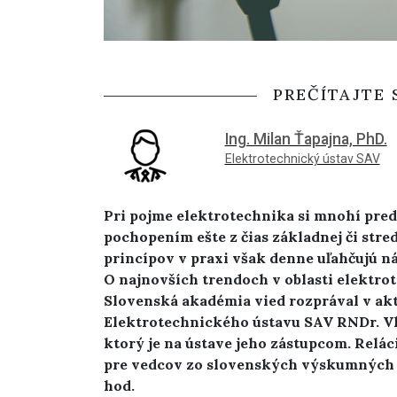
PREČÍTAJTE 
Ing. Milan Ťapajna, PhD.
Elektrotechnický ústav SAV
Pri pojme elektrotechnika si mnohí preds
pochopením ešte z čias základnej či str
princípov v praxi však denne uľahčujú ná
O najnovších trendoch v oblasti elektrote
Slovenská akadémia vied rozprával v akt
Elektrotechnického ústavu SAV RNDr. Vla
ktorý je na ústave jeho zástupcom. Relác
pre vedcov zo slovenských výskumných in
hod.