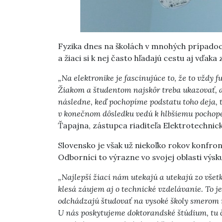
Fyzika dnes na školách v mnohých prípadoc
a žiaci si k nej často hľadajú cestu aj vďak
„Na elektronike je fascinujúce to, že to vždy 
Žiakom a študentom najskôr treba ukazovať, a
následne, keď pochopíme podstatu toho deja, 
v konečnom dôsledku vedú k hlbšiemu pochopen
Ťapajna, zástupca riaditeľa Elektrotechnic
Slovensko je však už niekoľko rokov konfr
Odborníci to výrazne vo svojej oblasti výsk
„Najlepší žiaci nám utekajú a utekajú zo všetk
klesá záujem aj o technické vzdelávanie. To j
odchádzajú študovať na vysoké školy smerom 
U nás poskytujeme doktorandské štúdium, tu čl