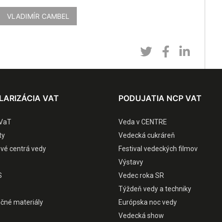
VLADIMÍR CAMBEL
LARIZÁCIA VAT
PODUJATIA NCP VAT
VaT
Veda v CENTRE
ty
Vedecká cukráreň
ové centrá vedy
Festival vedeckých filmov
Výstavy
S
Vedec roka SR
Týždeň vedy a techniky
čné materiály
Európska noc vedy
Vedecká show