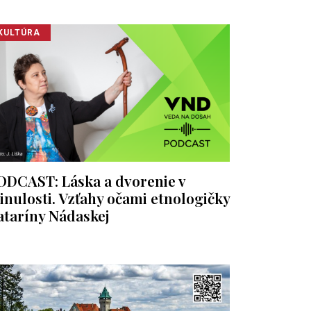
KULTÚRA
ODCAST: Láska a dvorenie v
inulosti. Vzťahy očami etnologičky
ataríny Nádaskej