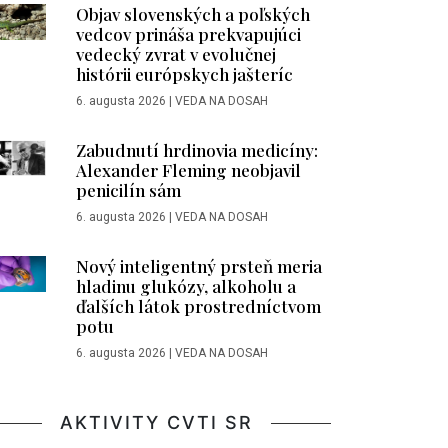
Objav slovenských a poľských
vedcov prináša prekvapujúci
vedecký zvrat v evolučnej
histórii európskych jašteríc
6. augusta 2026
|
VEDA NA DOSAH
Zabudnutí hrdinovia medicíny:
Alexander Fleming neobjavil
penicilín sám
6. augusta 2026
|
VEDA NA DOSAH
Nový inteligentný prsteň meria
hladinu glukózy, alkoholu a
ďalších látok prostredníctvom
potu
6. augusta 2026
|
VEDA NA DOSAH
AKTIVITY CVTI SR