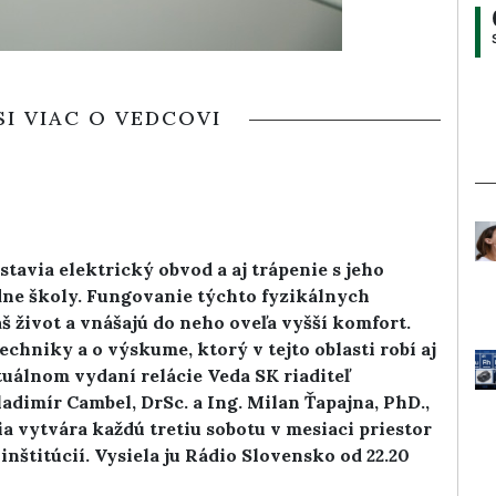
SI VIAC O VEDCOVI
tavia elektrický obvod a aj trápenie s jeho
edne školy. Fungovanie týchto fyzikálnych
š život a vnášajú do neho oveľa vyšší komfort.
chniky a o výskume, ktorý v tejto oblasti robí aj
uálnom vydaní relácie Veda SK riaditeľ
dimír Cambel, DrSc. a Ing. Milan Ťapajna, PhD.,
ia vytvára každú tretiu sobotu v mesiaci priestor
štitúcií. Vysiela ju Rádio Slovensko od 22.20