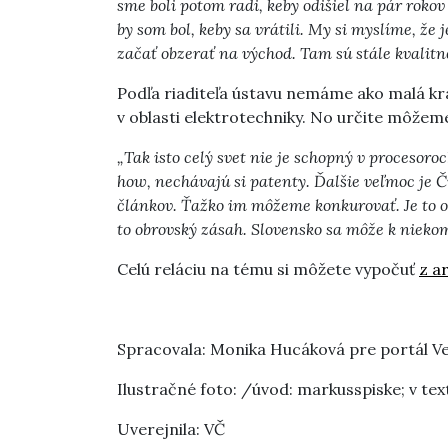
sme boli potom radi, keby odišiel na pár rokov
by som bol, keby sa vrátili. My si myslíme, že
začať obzerať na východ. Tam sú stále kvalitné
Podľa riaditeľa ústavu nemáme ako malá kra
v oblasti elektrotechniky. No určite môžeme
„Tak isto celý svet nie je schopný v procesor
how, nechávajú si patenty. Ďalšie veľmoc je Č
článkov. Ťažko im môžeme konkurovať. Je to o
to obrovský zásah. Slovensko sa môže k niekomu
Celú reláciu na tému si môžete vypočuť
z a
Spracovala: Monika Hucáková pre portál V
Ilustračné foto: /úvod: markusspiske; v tex
Uverejnila: VČ