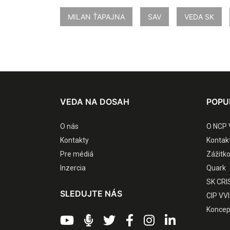
MILAN ŤAPAJNA
SAV
VEDA SK
VEDA NA DOSAH
POPU
O nás
O NCP 
Kontakty
Kontak
Pre médiá
Zážitk
Inzercia
Quark
SK CRI
SLEDUJTE NÁS
CIP VVI
Koncep