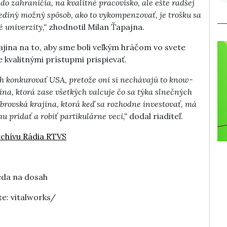
 do zahraničia, na kvalitné pracovisko, ale ešte radšej
 jediný možný spôsob, ako to vykompenzovať, je trošku sa
 univerzity,“
zhodnotil Milan Ťapajna.
jina na to, aby sme boli veľkým hráčom vo svete
 kvalitnými prístupmi prispievať.
och konkurovať USA, pretože oni si nechávajú to know-
ína, ktorá zase všetkých valcuje čo sa týka slnečných
brovská krajina, ktorá keď sa rozhodne investovať, má
 pridať a robiť partikulárne veci,“
dodal riaditeľ.
rchívu Rádia RTVS
eda na dosah
te: vitalworks/