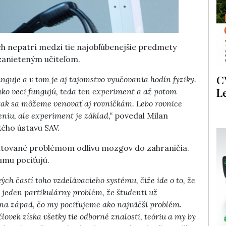
h nepatrí medzi tie najobľúbenejšie predmety
a zanieteným učiteľom.
C
funguje a v tom je aj tajomstvo vyučovania hodín fyziky.
L
ko veci fungujú, teda ten experiment a až potom
tak sa môžeme venovať aj rovničkám. Lebo rovnice
iu, ale experiment je základ,“
povedal Milan
kého ústavu SAV.
ontované problémom odlivu mozgov do zahraničia.
umu pociťujú.
ých častí toho vzdelávacieho systému, čiže ide o to, že
e jeden partikulárny problém, že študenti už
na západ, čo my pociťujeme ako najväčší problém.
ovek získa všetky tie odborné znalosti, teóriu a my by