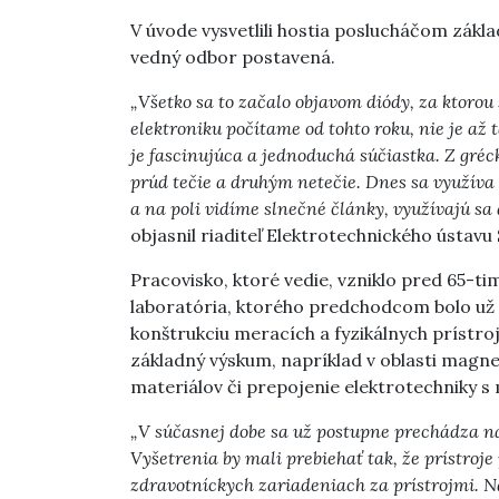
V úvode vysvetlili hostia poslucháčom zákla
vedný odbor postavená.
„Všetko sa to začalo objavom diódy, za ktorou
elektroniku počítame od tohto roku, nie je až t
je fascinujúca a jednoduchá súčiastka. Z gr
prúd tečie a druhým netečie. Dnes sa využíva
a na poli vidíme slnečné články, využívajú sa 
objasnil riaditeľ Elektrotechnického ústavu
Pracovisko, ktoré vedie, vzniklo pred 65-
laboratória, ktorého predchodcom bolo už
konštrukciu meracích a fyzikálnych prístro
základný výskum, napríklad v oblasti magn
materiálov či prepojenie elektrotechniky s
„V súčasnej dobe sa už postupne prechádza na 
Vyšetrenia by mali prebiehať tak, že prístroj
zdravotníckych zariadeniach za prístrojmi. N