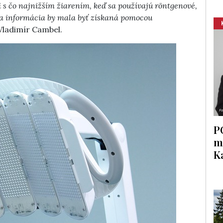
 s čo najnižším žiarením, keď sa používajú röntgenové,
a informácia by mala byť získaná pomocou
Vladimír Cambel.
P
m
K