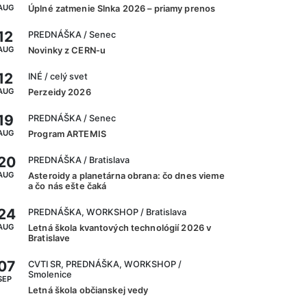
AUG
Úplné zatmenie Slnka 2026 – priamy prenos
12
PREDNÁŠKA
/ Senec
AUG
Novinky z CERN-u
12
INÉ
/ celý svet
AUG
Perzeidy 2026
19
PREDNÁŠKA
/ Senec
AUG
Program ARTEMIS
20
PREDNÁŠKA
/ Bratislava
AUG
Asteroidy a planetárna obrana: čo dnes vieme
a čo nás ešte čaká
24
PREDNÁŠKA, WORKSHOP
/ Bratislava
AUG
Letná škola kvantových technológií 2026 v
Bratislave
07
CVTI SR, PREDNÁŠKA, WORKSHOP
/
Smolenice
SEP
Letná škola občianskej vedy