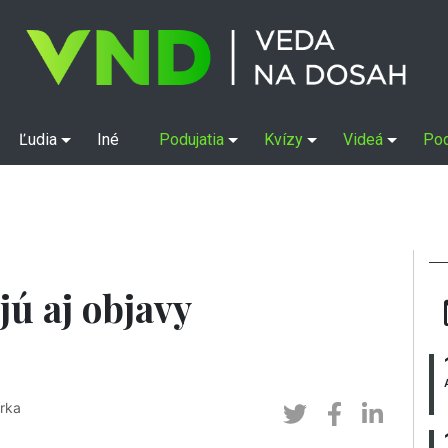
Ľudia
Iné
Podujatia
Kvízy
Videá
Po
ú aj objavy
rka