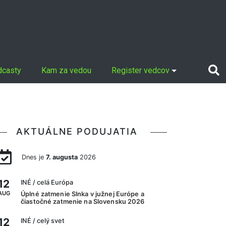
dcasty
Kam za vedou
Register vedcov
AKTUÁLNE PODUJATIA
Dnes je
7. augusta
2026
12
INÉ
/ celá Európa
AUG
Úplné zatmenie Slnka v južnej Európe a
čiastočné zatmenie na Slovensku 2026
12
INÉ
/ celý svet