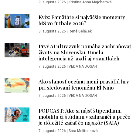
9. augusta 2026
|
Kristína Anna Majcherová
Kvíz: Pamätáte si najväčšie momenty
MS vo futbale 2026?
8. augusta 2026
|
René Beláček
Prvý AI ultrazvuk pomáha zachraňovať
životy na Slovensku. Umelá
inteligencia už jazdí aj v sanitkách
7. augusta 2026
|
VEDA NA DOSAH
Ako slanosť oceánu mení pravidlá hry
pri sledovaní fenoménu El Niño
7. augusta 2026
|
VEDA NA DOSAH
PODCAST: Ako si nájsť štipendium,
mobilitu či štúdium v zahraničí a prečo
je dôležité začať čo najskôr (SAIA)
7. augusta 2026
|
Sára Molitorisová