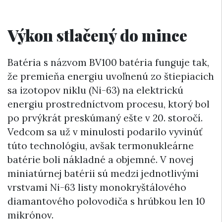
Výkon stlačený do mince
Batéria s názvom BV100 batéria funguje tak,
že premieňa energiu uvoľnenú zo štiepiacich
sa izotopov niklu (Ni-63) na elektrickú
energiu prostredníctvom procesu, ktorý bol
po prvýkrát preskúmaný ešte v 20. storočí.
Vedcom sa už v minulosti podarilo vyvinúť
túto technológiu, avšak termonukleárne
batérie boli nákladné a objemné. V novej
miniatúrnej batérii sú medzi jednotlivými
vrstvami Ni-63 listy monokryštálového
diamantového polovodiča s hrúbkou len 10
mikrónov.