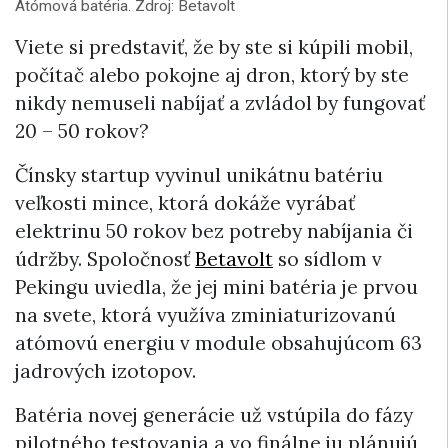
Atómová batéria. Zdroj: Betavolt
Viete si predstaviť, že by ste si kúpili mobil,
počítač alebo pokojne aj dron, ktorý by ste
nikdy nemuseli nabíjať a zvládol by fungovať
20 – 50 rokov?
Čínsky startup vyvinul unikátnu batériu
veľkosti mince, ktorá dokáže vyrábať
elektrinu 50 rokov bez potreby nabíjania či
údržby. Spoločnosť
Betavolt
so sídlom v
Pekingu uviedla, že jej mini batéria je prvou
na svete, ktorá využíva zminiaturizovanú
atómovú energiu v module obsahujúcom 63
jadrových izotopov.
Batéria novej generácie už vstúpila do fázy
pilotného testovania a vo finálne ju plánujú