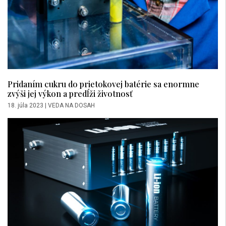
Pridaním cukru do prietokovej batérie sa enormne
zvýši jej výkon a predĺži životnosť
18. júla 2023
|
VEDA NA DOSAH