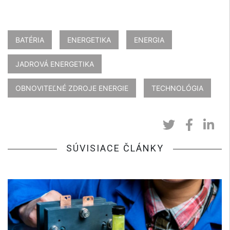
BATÉRIA
ENERGETIKA
ENERGIA
JADROVÁ ENERGETIKA
OBNOVITEĽNÉ ZDROJE ENERGIE
TECHNOLÓGIA
SÚVISIACE ČLÁNKY