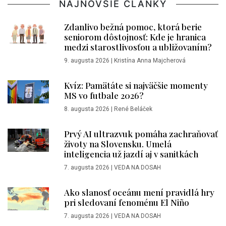
NAJNOVŠIE ČLÁNKY
Zdanlivo bežná pomoc, ktorá berie
seniorom dôstojnosť: Kde je hranica
medzi starostlivosťou a ubližovaním?
9. augusta 2026
|
Kristína Anna Majcherová
Kvíz: Pamätáte si najväčšie momenty
MS vo futbale 2026?
8. augusta 2026
|
René Beláček
Prvý AI ultrazvuk pomáha zachraňovať
životy na Slovensku. Umelá
inteligencia už jazdí aj v sanitkách
7. augusta 2026
|
VEDA NA DOSAH
Ako slanosť oceánu mení pravidlá hry
pri sledovaní fenoménu El Niño
7. augusta 2026
|
VEDA NA DOSAH