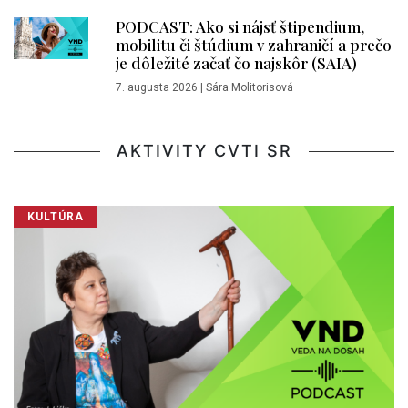
PODCAST: Ako si nájsť štipendium,
mobilitu či štúdium v zahraničí a prečo
je dôležité začať čo najskôr (SAIA)
7. augusta 2026
|
Sára Molitorisová
AKTIVITY CVTI SR
KULTÚRA