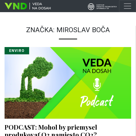
ZNAČKA:
MIROSLAV BOČA
ENVIRO
PODCAST: Mohol by priemysel
produkovať O2 namiesto CO2?