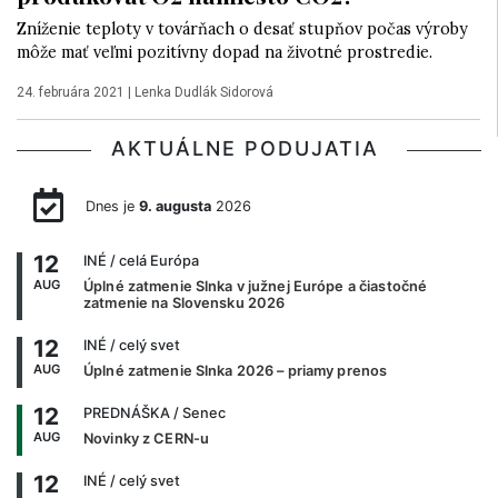
Zníženie teploty v továrňach o desať stupňov počas výroby
môže mať veľmi pozitívny dopad na životné prostredie.
24. februára 2021
|
Lenka Dudlák Sidorová
AKTUÁLNE PODUJATIA
Dnes je
9. augusta
2026
12
INÉ
/ celá Európa
AUG
Úplné zatmenie Slnka v južnej Európe a čiastočné
zatmenie na Slovensku 2026
12
INÉ
/ celý svet
AUG
Úplné zatmenie Slnka 2026 – priamy prenos
12
PREDNÁŠKA
/ Senec
AUG
Novinky z CERN-u
12
INÉ
/ celý svet