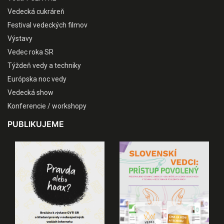
Vedecká cukráreň
Festival vedeckých filmov
Výstavy
Vedec roka SR
Týždeň vedy a techniky
Európska noc vedy
Vedecká show
Konferencie / workshopy
PUBLIKUJEME