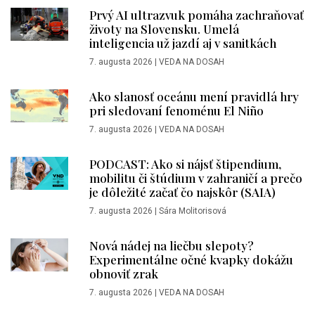
Prvý AI ultrazvuk pomáha zachraňovať
životy na Slovensku. Umelá
inteligencia už jazdí aj v sanitkách
7. augusta 2026
|
VEDA NA DOSAH
Ako slanosť oceánu mení pravidlá hry
pri sledovaní fenoménu El Niño
7. augusta 2026
|
VEDA NA DOSAH
PODCAST: Ako si nájsť štipendium,
mobilitu či štúdium v zahraničí a prečo
je dôležité začať čo najskôr (SAIA)
7. augusta 2026
|
Sára Molitorisová
Nová nádej na liečbu slepoty?
Experimentálne očné kvapky dokážu
obnoviť zrak
7. augusta 2026
|
VEDA NA DOSAH