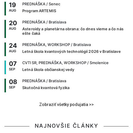
19
PREDNÁŠKA
/ Senec
AUG
Program ARTEMIS
20
PREDNÁŠKA
/ Bratislava
AUG
Asteroidy a planetárna obrana: čo dnes vieme a čo nás
ešte čaká
24
PREDNÁŠKA, WORKSHOP
/ Bratislava
AUG
Letná škola kvantových technológií 2026 v Bratislave
07
CVTI SR, PREDNÁŠKA, WORKSHOP
/ Smolenice
SEP
Letná škola občianskej vedy
08
PREDNÁŠKA
/ Bratislava
SEP
Skutočná kvantová fyzika
Zobraziť všetky podujatia >>
NAJNOVŠIE ČLÁNKY