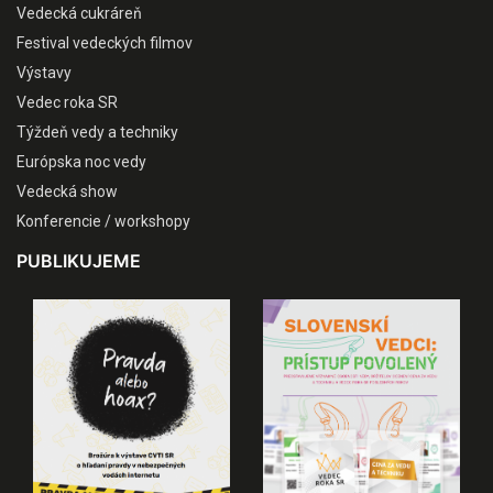
Vedecká cukráreň
Festival vedeckých filmov
Výstavy
Vedec roka SR
Týždeň vedy a techniky
Európska noc vedy
Vedecká show
Konferencie / workshopy
PUBLIKUJEME