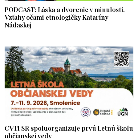
PODCAST: Láska a dvorenie v minulosti.
Vzťahy očami etnologičky Kataríny
Nádaskej
CVTI SR spoluorganizuje prvú Letnú školu
občianskej vedy