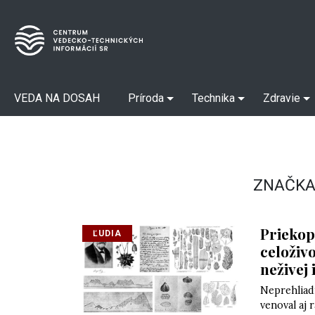
VEDA NA DOSAH
Príroda
Technika
Zdravie
ZNAČKA
Priekop
ĽUDIA
celoživ
neživej 
Neprehliad
venoval aj 