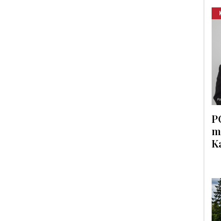
P
m
K