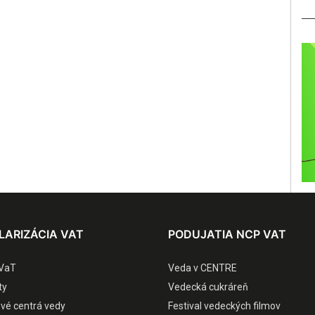
LARIZÁCIA VAT
PODUJATIA NCP VAT
VaT
Veda v CENTRE
ty
Vedecká cukráreň
ové centrá vedy
Festival vedeckých filmov