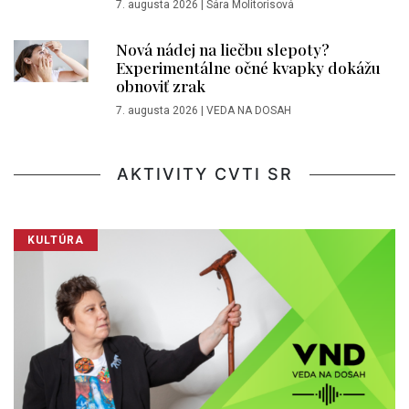
7. augusta 2026
|
Sára Molitorisová
Nová nádej na liečbu slepoty?
Experimentálne očné kvapky dokážu
obnoviť zrak
7. augusta 2026
|
VEDA NA DOSAH
AKTIVITY CVTI SR
KULTÚRA