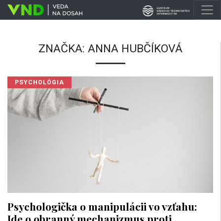
ZNAČKA:
ANNA HUBČÍKOVÁ
PSYCHOLÓGIA
Psychologička o manipulácii vo vzťahu:
Ide o obranný mechanizmus proti