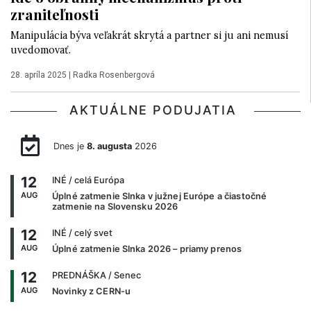
zraniteľnosti
Manipulácia býva veľakrát skrytá a partner si ju ani nemusí
uvedomovať.
28. apríla 2025
|
Radka Rosenbergová
AKTUÁLNE PODUJATIA
Dnes je
8. augusta
2026
12
INÉ
/ celá Európa
AUG
Úplné zatmenie Slnka v južnej Európe a čiastočné
zatmenie na Slovensku 2026
12
INÉ
/ celý svet
AUG
Úplné zatmenie Slnka 2026 – priamy prenos
12
PREDNÁŠKA
/ Senec
AUG
Novinky z CERN-u