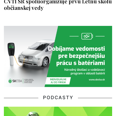
CVTI SR spoluorganizuje prvú Letnú školu
občianskej vedy
PODCASTY