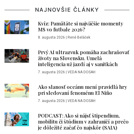
NAJNOVŠIE ČLÁNKY
Kvíz: Pamätáte si najväčšie momenty
MS vo futbale 2026?
8. augusta 2026
|
René Beláček
Prvý AI ultrazvuk pomáha zachraňovať
životy na Slovensku. Umelá
inteligencia už jazdí aj v sanitkách
7. augusta 2026
|
VEDA NA DOSAH
Ako slanosť oceánu mení pravidlá hry
pri sledovaní fenoménu El Niño
7. augusta 2026
|
VEDA NA DOSAH
PODCAST: Ako si nájsť štipendium,
mobilitu či štúdium v zahraničí a prečo
je dôležité začať čo najskôr (SAIA)