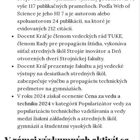
vyše 117 publikačných prameňoch. Podľa Web of
Science je jeho HI 7 a je autorom alebo
spoluautorom 24 publikácií, na ktoré je
evidovaných 212 citácií.
Docent Kráľ je členom vedeckých rád TUKE,
členom Rady pre propagáciu štúdia, vykonáva
súťaž stredných škôl Strojár inovátor a Deň
otvorených dverí Strojníckej fakulty.
Docent Kráľ prezentuje fakultu a jej vedecké
výstupy na desiatkach stredných škôl,
zabezpečuje výučbu a propagáciu technických
predmetov na gymnáziách.
V roku 2024 získal ocenenie
Cena za vedu a
techniku 2024
v kategórii Popularizátor vedy za
popularizáciu technického vzdelávania a vedy
medzi žiakmi základných a stredných škôl,
gymnázií a študentmi vysokých škôl.
V rámci výskumných aktivít sa