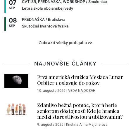
07
CVTI SR, PREDNÁŠKA, WORKSHOP
/ Smolenice
SEP
Letná škola občianskej vedy
08
PREDNÁŠKA
/ Bratislava
SEP
Skutočná kvantová fyzika
Zobraziť všetky podujatia >>
NAJNOVŠIE ČLÁNKY
Prvá americká družica Mesiaca Lunar
Orbiter 1 oslavuje 60 rokov
10. augusta 2026
|
VEDA NA DOSAH
Zdanlivo bežná pomoc, ktorá berie
seniorom dôstojnosť: Kde je hranica
medzi starostlivosťou a ubližovaním?
9. augusta 2026
|
Kristína Anna Majcherová