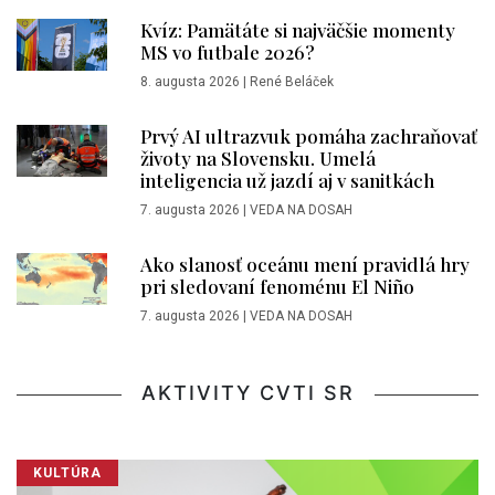
Kvíz: Pamätáte si najväčšie momenty
MS vo futbale 2026?
8. augusta 2026
|
René Beláček
Prvý AI ultrazvuk pomáha zachraňovať
životy na Slovensku. Umelá
inteligencia už jazdí aj v sanitkách
7. augusta 2026
|
VEDA NA DOSAH
Ako slanosť oceánu mení pravidlá hry
pri sledovaní fenoménu El Niño
7. augusta 2026
|
VEDA NA DOSAH
AKTIVITY CVTI SR
KULTÚRA