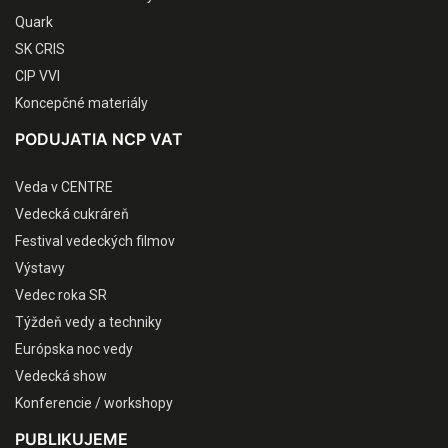
Quark
SK CRIS
CIP VVI
Koncepčné materiály
PODUJATIA NCP VAT
Veda v CENTRE
Vedecká cukráreň
Festival vedeckých filmov
Výstavy
Vedec roka SR
Týždeň vedy a techniky
Európska noc vedy
Vedecká show
Konferencie / workshopy
PUBLIKUJEME