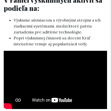
podieľa na:
Výskume súvisiacom s výrobnými strojmi a ich
riadiacimi systémami, medzi ktoré patria
zariadenia pre aditívne technológie.
Popri výskumnej činnosti sa docent Kráľ
intenzívne venuje aj popularizácii vedy.