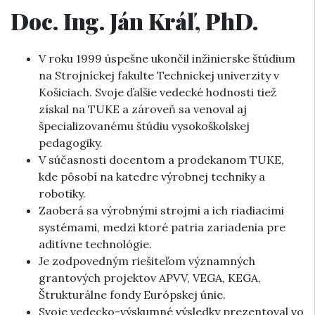
Doc. Ing. Ján Kráľ, PhD.
V roku 1999 úspešne ukončil inžinierske štúdium
na Strojníckej fakulte Technickej univerzity v
Košiciach. Svoje ďalšie vedecké hodnosti tiež
získal na TUKE a zároveň sa venoval aj
špecializovanému štúdiu vysokoškolskej
pedagogiky.
V súčasnosti docentom a prodekanom TUKE,
kde pôsobí na katedre výrobnej techniky a
robotiky.
Zaoberá sa výrobnými strojmi a ich riadiacimi
systémami, medzi ktoré patria zariadenia pre
aditívne technológie.
Je zodpovedným riešiteľom významných
grantových projektov APVV, VEGA, KEGA,
Štrukturálne fondy Európskej únie.
Svoje vedecko-výskumné výsledky prezentoval vo