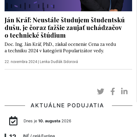
Ján Kráľ: Neustále študujem študentskú
dušu, je čoraz ťažšie zaujať uchádzačov
o technické štúdium
Doc. Ing. Ján Kráľ, PhD., získal ocenenie Cena za vedu
a techniku 2024 v kategórii Popularizátor vedy.
22. novembra 2024
|
Lenka Dudlák Sidorová
AKTUÁLNE PODUJATIA
Dnes je
10. augusta
2026
12
INÉ
/ celá Európa