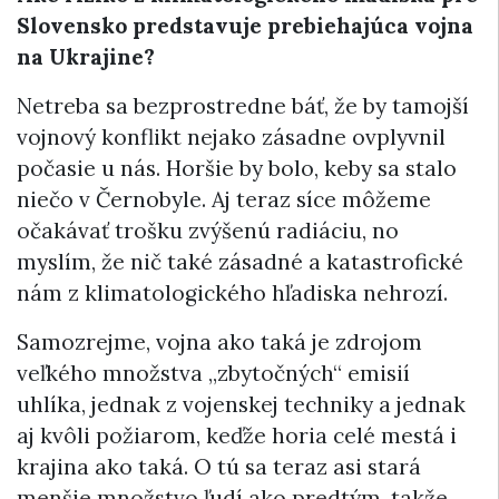
Slovensko predstavuje prebiehajúca vojna
na Ukrajine?
Netreba sa bezprostredne báť, že by tamojší
vojnový konflikt nejako zásadne ovplyvnil
počasie u nás. Horšie by bolo, keby sa stalo
niečo v Černobyle. Aj teraz síce môžeme
očakávať trošku zvýšenú radiáciu, no
myslím, že nič také zásadné a katastrofické
nám z klimatologického hľadiska nehrozí.
Samozrejme, vojna ako taká je zdrojom
veľkého množstva „zbytočných“ emisií
uhlíka, jednak z vojenskej techniky a jednak
aj kvôli požiarom, keďže horia celé mestá i
krajina ako taká. O tú sa teraz asi stará
menšie množstvo ľudí ako predtým, takže