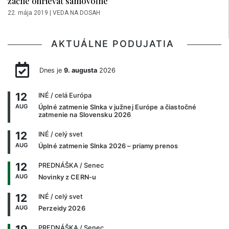
začne ohrievať samovoľne
22. mája 2019
|
VEDA NA DOSAH
AKTUÁLNE PODUJATIA
Dnes je
9. augusta
2026
12
INÉ
/ celá Európa
AUG
Úplné zatmenie Slnka v južnej Európe a čiastočné
zatmenie na Slovensku 2026
12
INÉ
/ celý svet
AUG
Úplné zatmenie Slnka 2026 – priamy prenos
12
PREDNÁŠKA
/ Senec
AUG
Novinky z CERN-u
12
INÉ
/ celý svet
AUG
Perzeidy 2026
PREDNÁŠKA
/ Senec