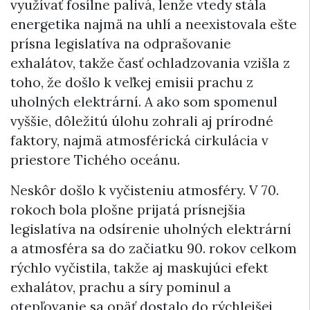
využívať fosílne palivá, lenže vtedy stála
energetika najmä na uhlí a neexistovala ešte
prísna legislatíva na odprašovanie
exhalátov, takže časť ochladzovania vzišla z
toho, že došlo k veľkej emisii prachu z
uholných elektrární. A ako som spomenul
vyššie, dôležitú úlohu zohrali aj prírodné
faktory, najmä atmosférická cirkulácia v
priestore Tichého oceánu.
Neskôr došlo k vyčisteniu atmosféry. V 70.
rokoch bola plošne prijatá prísnejšia
legislatíva na odsírenie uholných elektrární
a atmosféra sa do začiatku 90. rokov celkom
rýchlo vyčistila, takže aj maskujúci efekt
exhalátov, prachu a síry pominul a
otepľovanie sa opäť dostalo do rýchlejšej