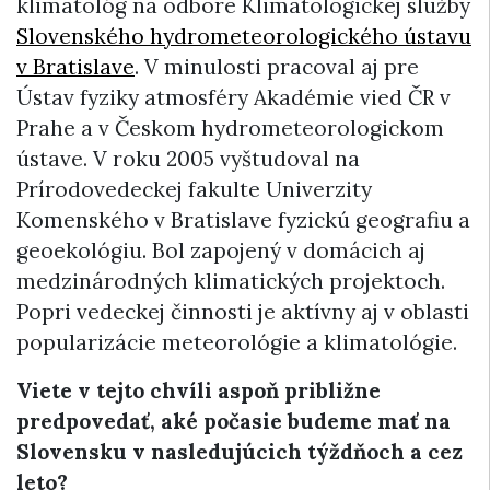
klimatológ na odbore Klimatologickej služby
Slovenského hydrometeorologického ústavu
v Bratislave
. V minulosti pracoval aj pre
Ústav fyziky atmosféry Akadémie vied ČR v
Prahe a v Českom hydrometeorologickom
ústave. V roku 2005 vyštudoval na
Prírodovedeckej fakulte Univerzity
Komenského v Bratislave fyzickú geografiu a
geoekológiu. Bol zapojený v domácich aj
medzinárodných klimatických projektoch.
Popri vedeckej činnosti je aktívny aj v oblasti
popularizácie meteorológie a klimatológie.
Viete v tejto chvíli aspoň približne
predpovedať, aké počasie budeme mať na
Slovensku v nasledujúcich týždňoch a cez
leto?