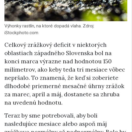
Výhonky rastlín, na ktoré dopadá vlaha. Zdroj:
iStockphoto.com
Celkový zrážkový deficit v niektorých
oblastiach západného Slovenska bol na
konci marca výrazne nad hodnotou 150
milimetrov, ako keby teda tri mesiace vôbec
nepršalo. To znamená, že keď si zoberiete
dlhodobé priemerné mesačné úhrny zrážok
za marec, apríl a máj, dostanete sa zhruba
na uvedenú hodnotu.
Teraz by sme potrebovali, aby boli
nasledujúce mesiace alebo aspoň máj
zrážkovo normálny až nadnormálny. Bolo by