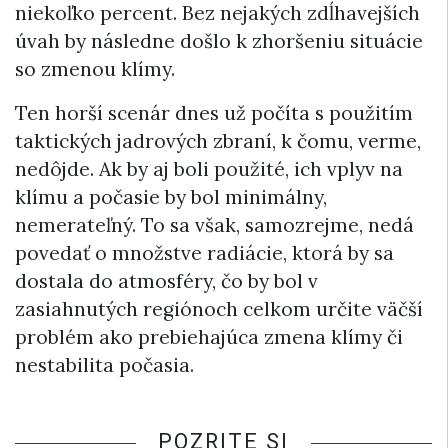
niekoľko percent. Bez nejakých zdĺhavejších
úvah by následne došlo k zhoršeniu situácie
so zmenou klímy.
Ten horší scenár dnes už počíta s použitím
taktických jadrových zbraní, k čomu, verme,
nedôjde. Ak by aj boli použité, ich vplyv na
klímu a počasie by bol minimálny,
nemerateľný. To sa však, samozrejme, nedá
povedať o množstve radiácie, ktorá by sa
dostala do atmosféry, čo by bol v
zasiahnutých regiónoch celkom určite väčší
problém ako prebiehajúca zmena klímy či
nestabilita počasia.
POZRITE SI