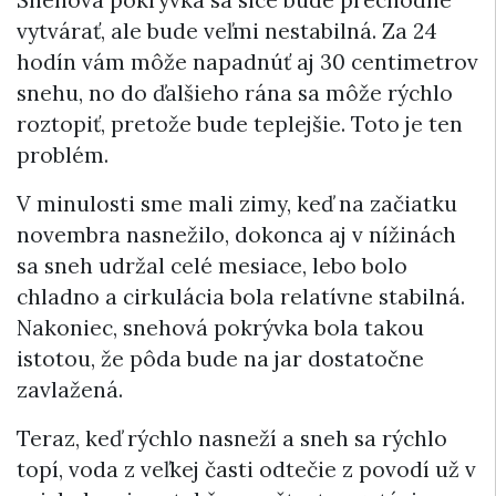
Snehová pokrývka sa síce bude prechodne
vytvárať, ale bude veľmi nestabilná. Za 24
hodín vám môže napadnúť aj 30 centimetrov
snehu, no do ďalšieho rána sa môže rýchlo
roztopiť, pretože bude teplejšie. Toto je ten
problém.
V minulosti sme mali zimy, keď na začiatku
novembra nasnežilo, dokonca aj v nížinách
sa sneh udržal celé mesiace, lebo bolo
chladno a cirkulácia bola relatívne stabilná.
Nakoniec, snehová pokrývka bola takou
istotou, že pôda bude na jar dostatočne
zavlažená.
Teraz, keď rýchlo nasneží a sneh sa rýchlo
topí, voda z veľkej časti odtečie z povodí už v