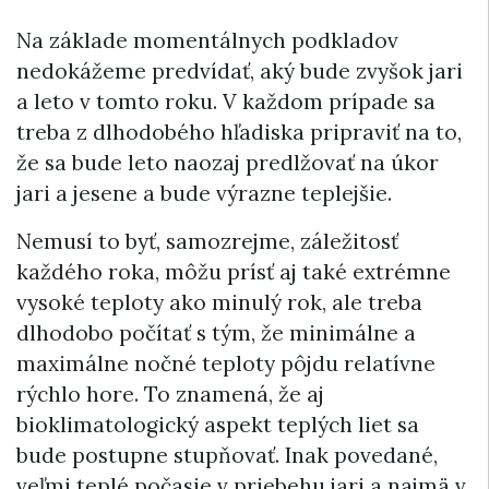
Na základe momentálnych podkladov
nedokážeme predvídať, aký bude zvyšok jari
a leto v tomto roku. V každom prípade sa
treba z dlhodobého hľadiska pripraviť na to,
že sa bude leto naozaj predlžovať na úkor
jari a jesene a bude výrazne teplejšie.
Nemusí to byť, samozrejme, záležitosť
každého roka, môžu prísť aj také extrémne
vysoké teploty ako minulý rok, ale treba
dlhodobo počítať s tým, že minimálne a
maximálne nočné teploty pôjdu relatívne
rýchlo hore. To znamená, že aj
bioklimatologický aspekt teplých liet sa
bude postupne stupňovať. Inak povedané,
veľmi teplé počasie v priebehu jari a najmä v