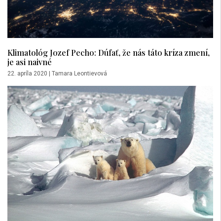
Klimatológ Jozef Pecho: Dúfať, že nás táto kríza zmení,
je asi naivné
22. apríla 2020
|
Tamara Leontievová