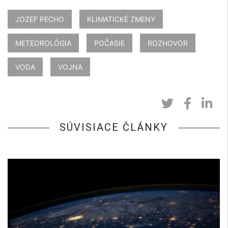
JOZEF PECHO
KLIMATICKÉ ZMENY
METEOROLÓGIA
POČASIE
ROZHOVOR
VODA
VOJNA
SÚVISIACE ČLÁNKY