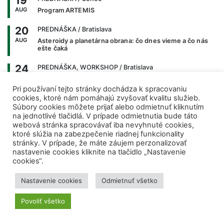
19
AUG
Program ARTEMIS
20
PREDNÁŠKA
/ Bratislava
AUG
Asteroidy a planetárna obrana: čo dnes vieme a čo nás
ešte čaká
24
PREDNÁŠKA, WORKSHOP
/ Bratislava
AUG
Letná škola kvantových technológií 2026 v Bratislave
Pri používaní tejto stránky dochádza k spracovaniu
07
cookies, ktoré nám pomáhajú zvyšovať kvalitu služieb.
CVTI SR, PREDNÁŠKA, WORKSHOP
/ Smolenice
Súbory cookies môžete prijať alebo odmietnuť kliknutím
SEP
Letná škola občianskej vedy
na jednotlivé tlačidlá. V prípade odmietnutia bude táto
webová stránka spracovávať iba nevyhnuté cookies,
08
PREDNÁŠKA
/ Bratislava
ktoré slúžia na zabezpečenie riadnej funkcionality
SEP
Skutočná kvantová fyzika
stránky. V prípade, že máte záujem perzonalizovať
nastavenie cookies kliknite na tlačidlo „Nastavenie
cookies“.
Zobraziť všetky podujatia >>
Nastavenie cookies
Odmietnuť všetko
Povoliť všetko
NAJNOVŠIE ČLÁNKY