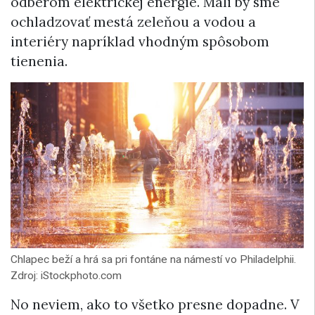
odberom elektrickej energie. Mali by sme
ochladzovať mestá zeleňou a vodou a
interiéry napríklad vhodným spôsobom
tienenia.
Chlapec beží a hrá sa pri fontáne na námestí vo Philadelphii.
Zdroj: iStockphoto.com
No neviem, ako to všetko presne dopadne. V