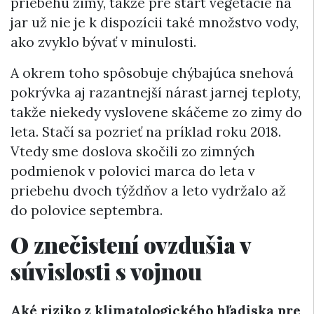
priebehu zimy, takže pre štart vegetácie na
jar už nie je k dispozícii také množstvo vody,
ako zvyklo bývať v minulosti.
A okrem toho spôsobuje chýbajúca snehová
pokrývka aj razantnejší nárast jarnej teploty,
takže niekedy vyslovene skáčeme zo zimy do
leta. Stačí sa pozrieť na príklad roku 2018.
Vtedy sme doslova skočili zo zimných
podmienok v polovici marca do leta v
priebehu dvoch týždňov a leto vydržalo až
do polovice septembra.
O znečistení ovzdušia v
súvislosti s vojnou
Aké riziko z klimatologického hľadiska pre