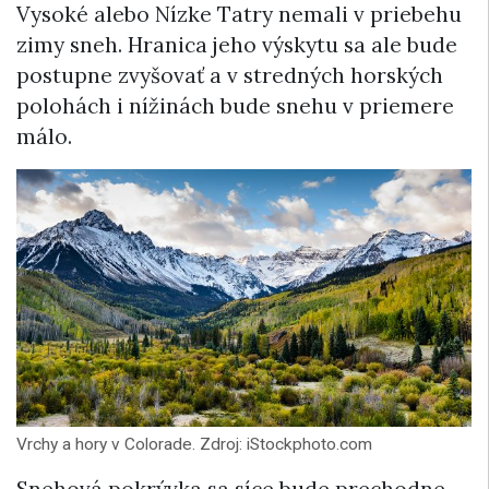
Vysoké alebo Nízke Tatry nemali v priebehu
zimy sneh. Hranica jeho výskytu sa ale bude
postupne zvyšovať a v stredných horských
polohách i nížinách bude snehu v priemere
málo.
Vrchy a hory v Colorade. Zdroj: iStockphoto.com