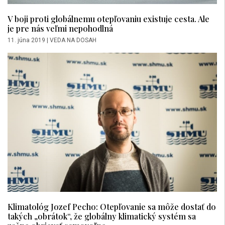
V boji proti globálnemu otepľovaniu existuje cesta. Ale
je pre nás veľmi nepohodlná
11. júna 2019
|
VEDA NA DOSAH
Klimatológ Jozef Pecho: Otepľovanie sa môže dostať do
takých „obrátok“, že globálny klimatický systém sa