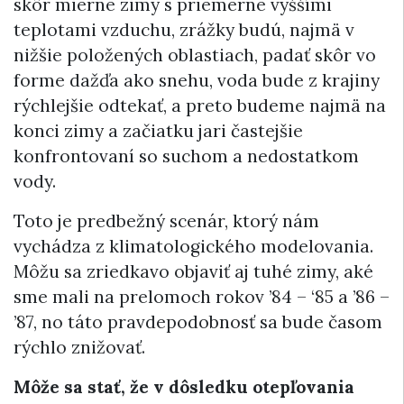
skôr mierne zimy s priemerne vyššími
teplotami vzduchu, zrážky budú, najmä v
nižšie položených oblastiach, padať skôr vo
forme dažďa ako snehu, voda bude z krajiny
rýchlejšie odtekať, a preto budeme najmä na
konci zimy a začiatku jari častejšie
konfrontovaní so suchom a nedostatkom
vody.
Toto je predbežný scenár, ktorý nám
vychádza z klimatologického modelovania.
Môžu sa zriedkavo objaviť aj tuhé zimy, aké
sme mali na prelomoch rokov ’84 – ‘85 a ’86 –
’87, no táto pravdepodobnosť sa bude časom
rýchlo znižovať.
Môže sa stať, že v dôsledku otepľovania