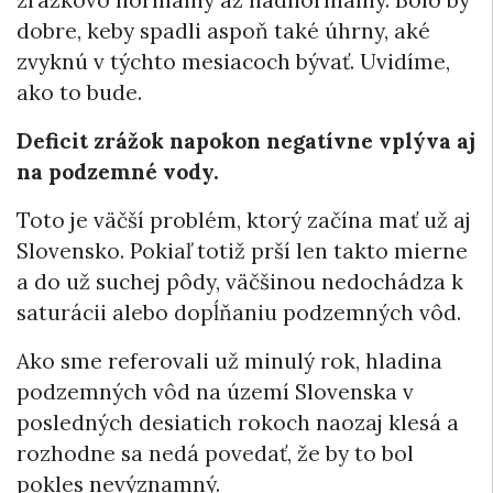
dobre, keby spadli aspoň také úhrny, aké
zvyknú v týchto mesiacoch bývať. Uvidíme,
ako to bude.
Deficit zrážok napokon negatívne vplýva aj
na podzemné vody.
Toto je väčší problém, ktorý začína mať už aj
Slovensko. Pokiaľ totiž prší len takto mierne
a do už suchej pôdy, väčšinou nedochádza k
saturácii alebo dopĺňaniu podzemných vôd.
Ako sme referovali už minulý rok, hladina
podzemných vôd na území Slovenska v
posledných desiatich rokoch naozaj klesá a
rozhodne sa nedá povedať, že by to bol
pokles nevýznamný.