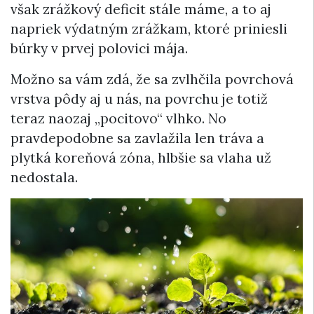
však zrážkový deficit stále máme, a to aj
napriek výdatným zrážkam, ktoré priniesli
búrky v prvej polovici mája.
Možno sa vám zdá, že sa zvlhčila povrchová
vrstva pôdy aj u nás, na povrchu je totiž
teraz naozaj „pocitovo“ vlhko. No
pravdepodobne sa zavlažila len tráva a
plytká koreňová zóna, hlbšie sa vlaha už
nedostala.